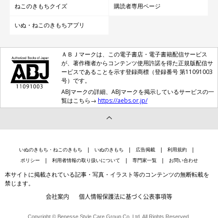
ねこのきもちクイズ
購読者専用ページ
いぬ・ねこのきもちアプリ
ＡＢＪマークは、この電子書店・電子書籍配信サービス
が、著作権者からコンテンツ使用許諾を得た正規版配信サ
ービスであることを示す登録商標（登録番号 第11091003
号）です。
ABJマークの詳細、ABJマークを掲示しているサービスの一
覧はこちら→
https://aebs.or.jp/
いぬのきもち・ねこのきもち
いぬのきもち
広告掲載
利用規約
ポリシー
利用者情報の取り扱いについて
専門家一覧
お問い合わせ
本サイトに掲載されている記事・写真・イラスト等のコンテンツの無断転載を
禁じます。
会社案内
個人情報保護法に基づく公表事項等
Copyright © Benesse Style Care Group Co.,Ltd. All Rights Reserved.