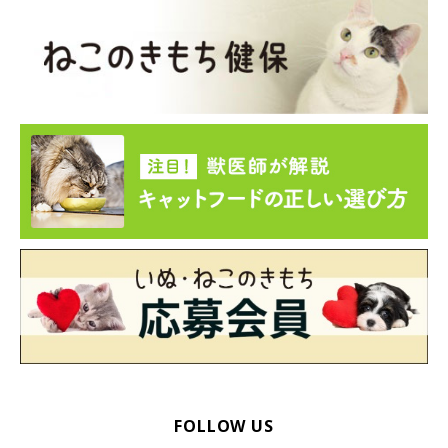
既に問題行動がみられる猫の場合は、攻撃したときに大声でしか
られたり叩かれたりすると、ストレスを感じて問題行動が悪化す
る恐れがあります。しばらく様子を観察し、攻撃する原因を突き
止めてから、取り除いてあげましょう。
もし愛猫が心の病気と診断されたら、責任を感じて自分を責めて
しまう飼い主さんも多いのではないでしょうか。生立ちや遺伝が
原因となって心の病気になることもあるので、独りで抱え込まず
に、悩んだら獣医師さんに相談してくださいね。
参考／「ねこのきもち」2018年9月号「最新情報や気になるワー
ドも 猫医療の現場から 今月のテーマ Vol.4 心の病気」（監修：も
みの木動物病院副院長 日本獣医動物行動研究会幹事 獣医師 村田
香織先生）
イラスト／chizuru
FOLLOW US
文／こさきはな