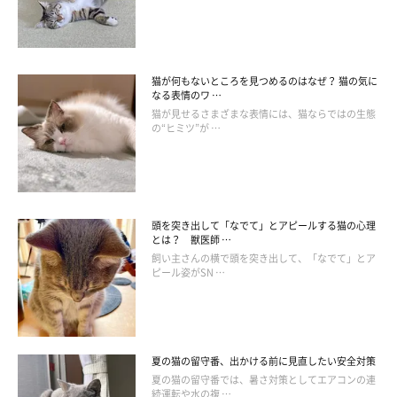
猫が何もないところを見つめるのはなぜ？ 猫の気に
なる表情のワ …
飼い主さんにできること
猫が見せるさまざまな表情には、猫ならではの生態
の“ヒミツ”が …
心の病気の大きな原因は、刺激不足です。日頃から刺激を与える
ように工夫をすると、心の病気を防ぎやすくなるでしょう。
頭を突き出して「なでて」とアピールする猫の心理
外が見られる場所を用意する
とは？ 獣医師 …
飼い主さんの横で頭を突き出して、「なでて」とア
ピール姿がSN …
夏の猫の留守番、出かける前に見直したい安全対策
夏の猫の留守番では、暑さ対策としてエアコンの連
続運転や水の複 …