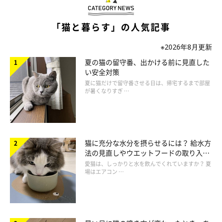
「猫と暮らす」の人気記事
※2026年8月更新
夏の猫の留守番、出かける前に見直した
い安全対策
夏に猫だけで留守番させる日は、帰宅するまで部屋
が暑くなりすぎ …
猫に充分な水分を摂らせるには？ 給水方
法の見直しやウエットフードの取り入れ
心の病気になりやすい猫
方を解説
愛猫は、しっかりと水を飲んでくれていますか？ 夏
場はエアコン …