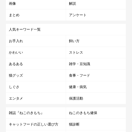
画像
解説
まとめ
アンケート
人気キーワード一覧
お手入れ
飼い方
かわいい
ストレス
あるある
雑学・豆知識
猫グッズ
食事・フード
しぐさ
健康・病気
エンタメ
保護活動
雑誌『ねこのきもち』
ねこのきもち健保
キャットフードの正しい選び方
猫診断