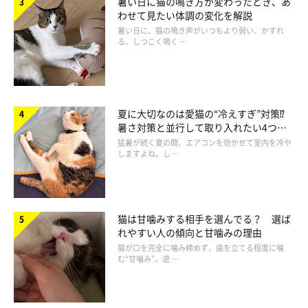
暑い日に猫の鳴き方が変わったとき、あ
わせて見たい体調の変化を解説
暑い日に、猫の鳴き声がいつもより弱い、かすれ
る、しつこく鳴く …
夏に大切なのは愛猫の“冷えすぎ”対策⁉
暑さ対策と並行して取り入れたい4つの
工夫
猛暑が続く夏の間、エアコンを効かせて室内を冷や
しますよね。し …
イラスト／chizuru 「ねこのきもち」2018年9月号
心の病気になりやすいのは、「不安」や「退屈」を抱えている猫
猫は甘噛みする相手を選んでる？ 選ば
れやすい人の傾向と甘噛みの理由
です。しかし中には、遺伝が関係して心の病になる猫もいるとい
猫が口を完全に噛み締めず、歯を立てる程度に噛
われています。
む“甘噛み”。遊 …
こんな猫は注意が必要