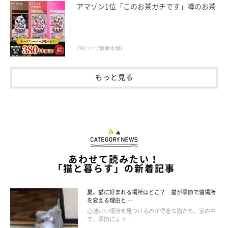
アマゾン1位「このお茶ガチです」噂のお茶
生まれてすぐ母猫と引き離された猫
PR(ハーブ健康本舗)
室内で刺激が足りず、退屈している猫
遺伝などの先天的な要因がある猫
もっと見る
あわせて読みたい！
「猫と暮らす」の新着記事
夏、猫に好まれる場所はどこ？ 猫が季節で寝場所
を変える理由と …
心地いい場所を見つけるのが得意な猫たち。家の中
で、季節によっ …