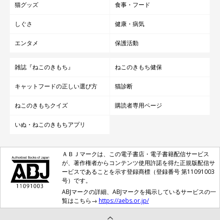
猫グッズ
食事・フード
しぐさ
健康・病気
エンタメ
保護活動
雑誌『ねこのきもち』
ねこのきもち健保
キャットフードの正しい選び方
猫診断
ねこのきもちクイズ
購読者専用ページ
いぬ・ねこのきもちアプリ
ＡＢＪマークは、この電子書店・電子書籍配信サービス
が、著作権者からコンテンツ使用許諾を得た正規版配信サ
ービスであることを示す登録商標（登録番号 第11091003
号）です。
ABJマークの詳細、ABJマークを掲示しているサービスの一
覧はこちら→
https://aebs.or.jp/