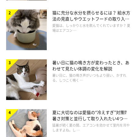
猫に充分な水分を摂らせるには？ 給水方
法の見直しやウエットフードの取り入れ
方を解説
愛猫は、しっかりと水を飲んでくれていますか？ 夏
場はエアコン …
暑い日に猫の鳴き方が変わったとき、あ
わせて見たい体調の変化を解説
暑い日に、猫の鳴き声がいつもより弱い、かすれ
る、しつこく鳴く …
夏に大切なのは愛猫の“冷えすぎ”対策⁉
暑さ対策と並行して取り入れたい4つの
工夫
猛暑が続く夏の間、エアコンを効かせて室内を冷や
しますよね。し …