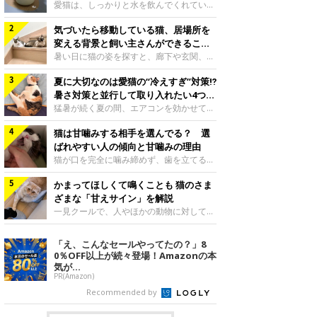
入れ方を解説
愛猫は、しっかりと水を飲んでくれていま
すか？ 夏場はエアコンで室内が涼しいこ
気づいたら移動している猫、居場所を
ともあり、猫があまり水を飲まないこと
も。積極的に水分を摂らせるためには、給
変える背景と飼い主さんができること
水方法を見直したり、フードから水分を摂
を獣医師が解説
暑い日に猫の姿を探すと、廊下や玄関、床
らせたりする方法があります。今回は獣医
の上など、さっきまでとは違う場所にいる
師の重本仁先生に、猫に水分を摂らせるた
夏に大切なのは愛猫の“冷えすぎ”対策⁉
ことがあります。何度も移動しているよう
めにできるためできる工夫を教えていただ
に見えると、落ち着かないのかな、暑さで
暑さ対策と並行して取り入れたい4つの
きました。ボウルの高さを愛猫の好みにね
つらいのかなと気になる場面もあるでしょ
工夫
猛暑が続く夏の間、エアコンを効かせて室
このきもち投稿写真ギャラリー水飲みボウ
う。猫が居場所を変える理由や、飼い主さ
内を冷やしますよね。しかし、人にとって
ルの高さは、猫が飲むときに頭が胃より下
んが整えたい環境などについて、ねこのき
猫は甘噛みする相手を選んでる？ 選
は快適な温度でも、猫にとっては温度が低
にならないように設定すると飲みやすいで
もち獣医師相談室の山口みき先生に伺いま
すぎることも。暑さ対策と並行して、冷え
ばれやすい人の傾向と甘噛みの理由
しょう。首を深く折り曲げずに済むため、
した。 移動は、猫なりの快適さ選びねこ
すぎ対策もしっかりと行うことが大切で
猫が口を完全に噛み締めず、歯を立てる程
関節や食道への負
のきもち投稿写真ギャラリー猫は家の中
す。今回は獣医師の重本仁先生に、猫の冷
度に噛む“甘噛み”。遊びやスキンシップの
で、自分にとって過ごしやすい場所を見つ
えすぎを防ぐ4つの対策を教えていただき
かまってほしくて鳴くことも 猫のさま
ときに繰り出すことがありますが、同じ家
けるのが得意な動物です。 暑い季節に
ました。（1） 冷房の効いていない部屋に
族でも噛まれる頻度に違いがあると感じる
ざまな「甘えサイン」を解説
は、風通しのよい場所やひんやりした床、
行き来できるようにするねこのきもち投稿
ことも。ねこのきもちWEB MAGAZINEで
一見クールで、人やほかの動物に対してあ
熱がこもりにくい場
写真ギャラリー猫が寒いと感じたときに、
は、飼い主さんたちにアンケートを実施
まり求めないように見える猫。しかし、実
冷気から逃れる「逃げ場」を用意しておき
し、愛猫が甘噛みする相手を選んでいると
は甘えん坊な性格の猫も少なくありませ
「え、こんなセールやってたの？」8
ましょう。冷房の効いていない部屋や廊下
感じる状況を教えてもらいました。また、
ん。今回は猫たちが出している“甘えサイ
0％OFF以上が続々登場！Amazonの本
へも自由に行き来できるように、ドアは猫
ねこのきもち獣医師相談室の原駿太朗先生
ン”について、帝京科学大学生命環境学部
気が...
が通れる程度に
には、実際に猫は甘噛みする相手を選んで
アニマルサイエンス学科准教授の加隈良枝
PR(Amazon)
いるのか、その真相をお聞きします。約6
先生に教えていただきました。鳴くのは、
Recommended by
割の飼い主さんが「甘噛みする相手を選ん
かまってほしいサインねこのきもち投稿写
でいる」と感じていた※2026年5月実施
真ギャラリーもともと、子猫が親猫に対し