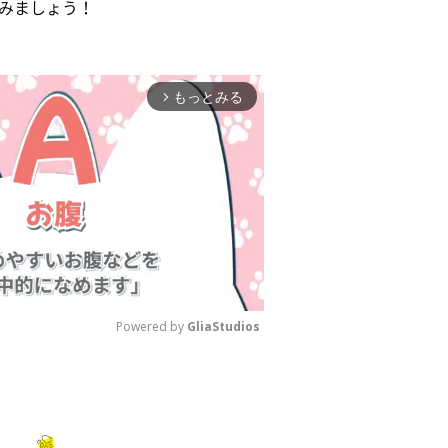
みましょう！
もっとみる
arrow_forward_ios
Powered by 
GliaStudios
M
u
t