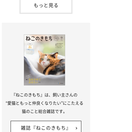
「ね
てお世話を求めるときに鳴き声を使いま
もっと見る
す。子猫なので「ニャー」よりもややか細
い「ミャア」といった鳴き声になります
が、この鳴き声を聞くと成猫が反応すると
いう習性があるようで
『ねこのきもち』は、飼い主さんの
“愛猫ともっと仲良くなりたい”にこたえる
猫のこと総合雑誌です。
雑誌『ねこのきもち』