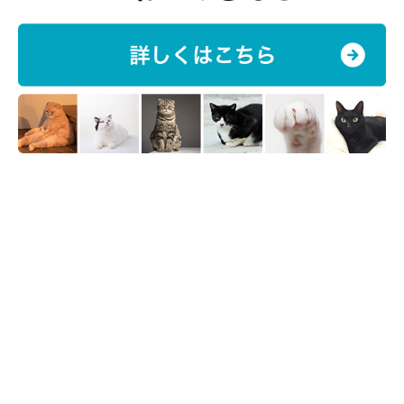
でに1600万円の寄付金が集まり、これらは収容された動物たち
の飼育環境の充実や譲渡の支援、ボランティア活動の支援、動物
愛護普及啓発活動の充実などに活用されています。
このように動物愛護に対する世間の関心が高まりを見せる一方
で、まだまだ懸念点も。
「多頭飼育している飼い主が家賃未納などで立ち退きを命じられ
た際、猫を置いて出て行ってしまい、残された猫の保護をお願い
されることも。未だに動物の命を軽く見ている人がいるというこ
とが残念で仕方ありません。こうした人たちの意識を変えていく
ことも私たちの課題です」と須﨑さん。
以前の施設から建物だけでなく試みも進化した「ANIMAMALL か
わさき」。以前のセンターで行っていた、センター周辺の掃除を
行いながら、動物の適性飼育に関するチラシを配る「クリーンア
ップ活動」などの実施も検討しているなど、川崎市の今後の活躍