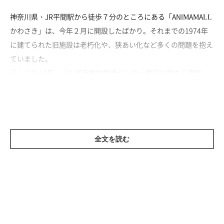
神奈川県・JR平間駅から徒歩７分のところにある「ANIMAMALL
かわさき」は、今年２月に開設したばかり。それまでの1974年
に建てられた旧施設は老朽化や、狭あい化など多くの問題を抱え
ていました。
そして2010年、「川崎市動物愛護センター建設に関する請願」
市議会で採択され、新設計画が開始。動物愛護にくわしい大学教
授やボランティアなどの有識者を集め、あらためて施設のあり方
などを検討。京都府や横浜市など他都市の施設を参考にしなが
ら、計画を進め、この度完成しました。
全文を読む
「これまでは立地も悪く、休館日が土・日だったことから来館者
も多くありませんでした。それに廊下のケージで猫を管理するな
ど環境は決してよいものではなく……。新施設は立地や広さを改
善、休館日を金・土に変更し、日曜日を開館していることで、来
館者が１日平均80人にものぼるセンターに生まれ変わりました」