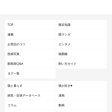
に注目です。
「ANIMAMALL かわさき」所長 須﨑 聰さん
TOP
猫豆知識
連載
猫マンガ
お話をうかがった須﨑さんは、２匹の猫を飼う愛猫家。所長を含
め獣医師11名、事務員２名、用務員１名の計14名のスタッフが
お世話のコツ
エンタメ
います。また、センターの業務支援や運営協力などをする「かわ
投稿写真
猫図鑑
さき犬・猫愛護ボランティア」104名が登録しています。
獣医師Q&A
飼い方ガイド
タグ一覧
猫と暮らす
猫が好き♥
病気・症状データベース
漫画
コラム
動画