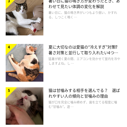
暑い日に猫の鳴き方が変わったとき、あ
わせて見たい体調の変化を解説
また、小学生から年配の方までどの世代にもわかりやすい大きな
暑い日に、猫の鳴き声がいつもより弱い、かすれ
文字で、各部屋の解説が入り口や室内に貼られており、じっくり
る、しつこく鳴く …
見学できる工夫も。現在は、新しいセンターを知ってもらうた
め、”バックヤードツアー”を実施し、職員が各部屋の役割や展示
イラストの説明などを行っています。
夏に大切なのは愛猫の“冷えすぎ”対策⁉
暑さ対策と並行して取り入れたい4つの
工夫
猛暑が続く夏の間、エアコンを効かせて室内を冷や
しますよね。し …
猫は甘噛みする相手を選んでる？ 選ば
れやすい人の傾向と甘噛みの理由
猫が口を完全に噛み締めず、歯を立てる程度に噛
む“甘噛み”。遊 …