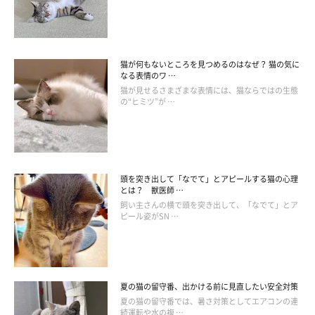
以前は施設が狭く、ケージを廊下に並べていた。現在は大きなス
猫が何もないところを見つめるのはなぜ？ 猫の気に
テンレスケージが室内に置かれ、個別管理を実施。カルテによる
なる表情のワ …
猫が見せるさまざまな表情には、猫ならではの生態
健康状態の共有は続行。
の“ヒミツ”が …
頭を突き出して「なでて」とアピールする猫の心理
とは？ 獣医師 …
飼い主さんの横で頭を突き出して、「なでて」とア
ピール姿がSN …
夏の猫の留守番、出かける前に見直したい安全対策
３階の廊下に貼られた展示。猫のボディランゲージについて描か
夏の猫の留守番では、暑さ対策としてエアコンの連
続運転や水の複 …