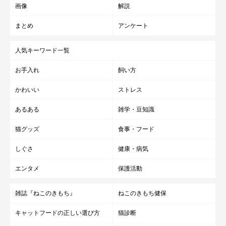
画像
解説
まとめ
アンケート
人気キーワード一覧
お手入れ
飼い方
かわいい
ストレス
あるある
雑学・豆知識
猫グッズ
食事・フード
しぐさ
健康・病気
エンタメ
保護活動
雑誌『ねこのきもち』
ねこのきもち健保
キャットフードの正しい選び方
猫診断