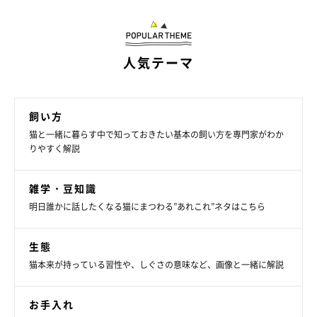
動物に関わる民間企業とコラボ
人気テーマ
上述したような事業のほかに、特筆すべきは、センター内の諸室
の一部に「ネーミングライツ制度」を導入していることです。こ
飼い方
れにより、民間企業と契約を結び、施設内の諸室に企業の名称な
猫と一緒に暮らす中で知っておきたい基本の飼い方を専門家がわか
りやすく解説
どを含めた名前を付けてもらい、そのライセンス料として現金や
猫タワーなどの物品を提供してもらうことが可能に。
雑学・豆知識
互いにメリットがあるこの仕組みは、動物たちへ安定した環境を
明日誰かに話したくなる猫にまつわる”あれこれ”ネタはこちら
継続して提供し続けることに一役買っています。今後も残りの一
部の諸室にネーミングライツを募集予定とのことです。
生態
猫本来が持っている習性や、しぐさの意味など、画像と一緒に解説
お手入れ