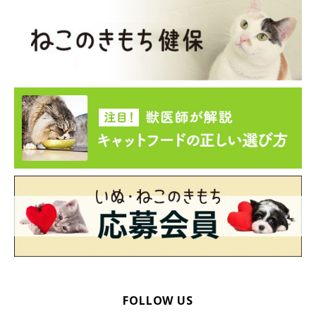
（１番上の写真）猫や犬などの通販カタログ「PEPPY」を
発行する「新日本カレンダー（株）ペピイ事業部」の猫グ
ッズが設置された「ペピイにゃんmeetsルーム」。
（２番目写真）ペットフードメーカー「日本ヒルズ・コル
ゲート（株）」が命名した「ヒルズ研修室」では動物の栄
養学の講演なども実施予定。
（３番目写真）マイクロチップを作製する「日特エンジニ
アリング（株）」が命名した「NITTOKU適正飼育啓発室」
では、動物の正しい飼い方のセミナーなどが行われる予
定。
FOLLOW US