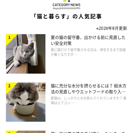
旧施設の４倍近い広さをもつ新センターは３階建て。１階には正
「猫と暮らす」の人気記事
しい飼い方などを学ぶ適正飼育啓発室や、感染症の疑いがある猫
※2026年8月更新
や犬を健康な猫や犬と分けて飼養管理する感染症対策室、地域猫
夏の猫の留守番、出かける前に見直した
の不妊手術を行う手術室が。２階が犬、３階は猫とゾーンが分け
い安全対策
られ、トリミング室や譲渡猫室、検査室などがあり、保護された
夏に猫だけで留守番させる日は、帰宅するまで部屋
動物に必要な設備が設置されています。
が暑くなりすぎ …
「まずは一度立ち寄ってもらい、センターについて知ってもらう
ことが大事だと考え、清潔さや親しみやすさに気をつかいまし
猫に充分な水分を摂らせるには？ 給水方
た。新しい飼い主さんとの出会いの機会を必然的に増やすのが狙
法の見直しやウエットフードの取り入れ
いです」と須﨑さん。
方を解説
愛猫は、しっかりと水を飲んでくれていますか？ 夏
場はエアコン …
そう須﨑さんが話すように、天窓から差し込む日光でセンター全
体が明るく、気軽に立ち寄れる気分にさせてくれます。