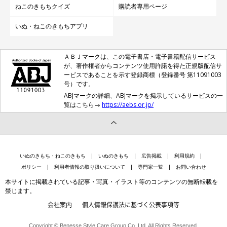
ねこのきもちクイズ
購読者専用ページ
問い合わせ先
いぬ・ねこのきもちアプリ
川崎市健康福祉局保健所動物愛護センター
TEL：044-589-7137
ＡＢＪマークは、この電子書店・電子書籍配信サービス
が、著作権者からコンテンツ使用許諾を得た正規版配信サ
ービスであることを示す登録商標（登録番号 第11091003
参考／「ねこのきもち」2019年6月号『猫のために何ができるの
号）です。
だろうか』
ABJマークの詳細、ABJマークを掲示しているサービスの一
覧はこちら→
https://aebs.or.jp/
文／浪坂一
撮影／尾﨑たまき
※この記事で使用している画像は2019年6月号『猫のために何が
できるのだろうか』に掲載されているものです。
いぬのきもち・ねこのきもち
いぬのきもち
広告掲載
利用規約
ポリシー
利用者情報の取り扱いについて
専門家一覧
お問い合わせ
本サイトに掲載されている記事・写真・イラスト等のコンテンツの無断転載を
禁じます。
会社案内
個人情報保護法に基づく公表事項等
Copyright © Benesse Style Care Group Co.,Ltd. All Rights Reserved.