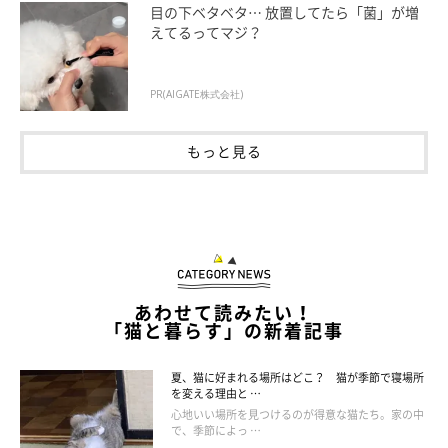
目の下ベタベタ… 放置してたら「菌」が増
えてるってマジ？
PR(AIGATE株式会社)
もっと見る
あわせて読みたい！
「猫と暮らす」の新着記事
夏、猫に好まれる場所はどこ？ 猫が季節で寝場所
を変える理由と …
心地いい場所を見つけるのが得意な猫たち。家の中
で、季節によっ …