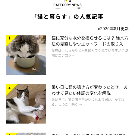
「猫と暮らす」の人気記事
※2026年8月更新
猫に充分な水分を摂らせるには？ 給水方
法の見直しやウエットフードの取り入れ
方を解説
愛猫は、しっかりと水を飲んでくれていますか？ 夏
場はエアコン …
暑い日に猫の鳴き方が変わったとき、あ
わせて見たい体調の変化を解説
暑い日に、猫の鳴き声がいつもより弱い、かすれ
る、しつこく鳴く …