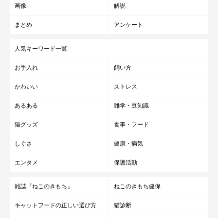
画像
解説
まとめ
アンケート
人気キーワード一覧
お手入れ
飼い方
かわいい
ストレス
あるある
雑学・豆知識
猫グッズ
食事・フード
しぐさ
健康・病気
エンタメ
保護活動
雑誌『ねこのきもち』
ねこのきもち健保
キャットフードの正しい選び方
猫診断