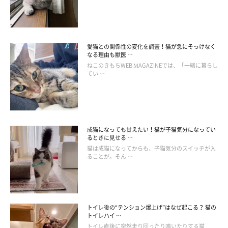
愛猫との関係性の変化を調査！猫が急にそっけなく
なる理由も獣医 …
ねこのきもちWEB MAGAZINEでは、「一緒に暮らし
てい …
成猫になっても甘えたい！猫が子猫気分になってい
るときに見せる …
猫は成猫になってからも、子猫気分のスイッチが入
ることが。そん …
トイレ後の“テンション爆上げ”はなぜ起こる？ 猫の
トイレハイ …
トイレ直後に突然走り回ったり鳴いたりする猫