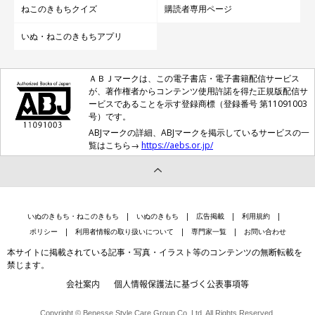
ねこのきもちクイズ
購読者専用ページ
いぬ・ねこのきもちアプリ
ＡＢＪマークは、この電子書店・電子書籍配信サービス
が、著作権者からコンテンツ使用許諾を得た正規版配信サ
ービスであることを示す登録商標（登録番号 第11091003
号）です。
ABJマークの詳細、ABJマークを掲示しているサービスの一
覧はこちら→
https://aebs.or.jp/
いぬのきもち・ねこのきもち
いぬのきもち
広告掲載
利用規約
ポリシー
利用者情報の取り扱いについて
専門家一覧
お問い合わせ
本サイトに掲載されている記事・写真・イラスト等のコンテンツの無断転載を
禁じます。
会社案内
個人情報保護法に基づく公表事項等
Copyright © Benesse Style Care Group Co.,Ltd. All Rights Reserved.