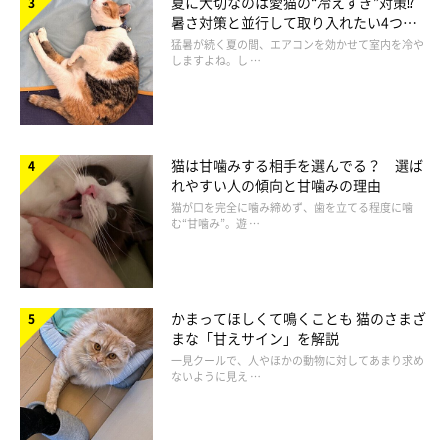
夏に大切なのは愛猫の“冷えすぎ”対策⁉
暑さ対策と並行して取り入れたい4つの
工夫
猛暑が続く夏の間、エアコンを効かせて室内を冷や
しますよね。し …
猫は甘噛みする相手を選んでる？ 選ば
れやすい人の傾向と甘噛みの理由
猫が口を完全に噛み締めず、歯を立てる程度に噛
む“甘噛み”。遊 …
かまってほしくて鳴くことも 猫のさまざ
まな「甘えサイン」を解説
一見クールで、人やほかの動物に対してあまり求め
ないように見え …