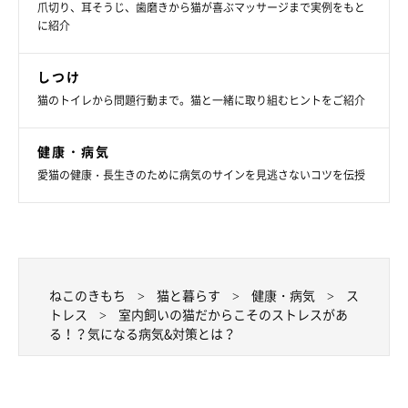
爪切り、耳そうじ、歯磨きから猫が喜ぶマッサージまで実例をもと
長時間の外出でこまめに掃除ができないときや、複数飼いの場合
に紹介
は、猫の数＋1個のトイレを用意しておけるといいですね。
しつけ
猫のトイレから問題行動まで。猫と一緒に取り組むヒントをご紹介
室内飼いの猫は、インドア生活による刺激不足からもストレスを
感じることもあるので、快適な環境を整えるとともに、一緒に遊
健康・病気
んで退屈しすぎないようにしてあげてくださいね♪
愛猫の健康・長生きのために病気のサインを見逃さないコツを伝授
参考／「ねこのきもち」2015年9月号『室内飼いゆえに心配なト
ラブルもあるのです。愛猫の生活習慣病に気をつけて』（監修：
聖母坂どうぶつ病院獣医師 鵜飼佳美先生、帝京科学大学助教 動
物看護師 小野寺温先生）
ねこのきもち
猫と暮らす
健康・病気
ス
文／ishikawa_A
トレス
室内飼いの猫だからこそのストレスがあ
る！？気になる病気&対策とは？
※写真はスマホアプリ「いぬ・ねこのきもち」で投稿されたもの
です。
※記事と写真に関連性はありませんので予めご了承ください。