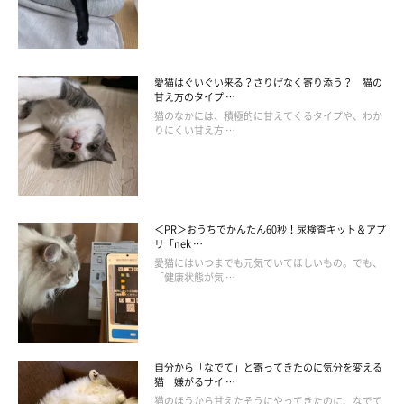
愛猫はぐいぐい来る？さりげなく寄り添う？ 猫の
甘え方のタイプ …
猫のなかには、積極的に甘えてくるタイプや、わか
りにくい甘え方 …
飼い主さんは居心地のよい場所を用意してあ
げよう
＜PR＞おうちでかんたん60秒！尿検査キット＆アプ
リ「nek …
愛猫にはいつまでも元気でいてほしいもの。でも、
「健康状態が気 …
自分から「なでて」と寄ってきたのに気分を変える
猫 嫌がるサイ …
猫のほうから甘えたそうにやってきたのに、なでて