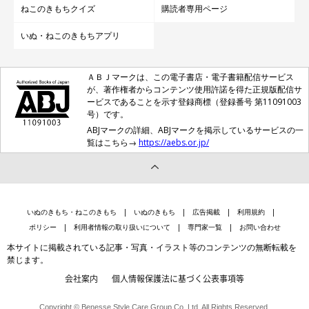
ねこのきもちクイズ
購読者専用ページ
いぬ・ねこのきもちアプリ
ＡＢＪマークは、この電子書店・電子書籍配信サービス
が、著作権者からコンテンツ使用許諾を得た正規版配信サ
ービスであることを示す登録商標（登録番号 第11091003
号）です。
ABJマークの詳細、ABJマークを掲示しているサービスの一
覧はこちら→
https://aebs.or.jp/
いぬのきもち・ねこのきもち
いぬのきもち
広告掲載
利用規約
ポリシー
利用者情報の取り扱いについて
専門家一覧
お問い合わせ
本サイトに掲載されている記事・写真・イラスト等のコンテンツの無断転載を
禁じます。
会社案内
個人情報保護法に基づく公表事項等
Copyright © Benesse Style Care Group Co.,Ltd. All Rights Reserved.