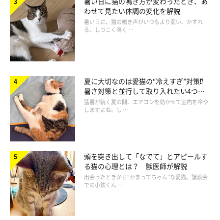
暑い日に猫の鳴き方が変わったとき、あ
トレスになる原因を見つけて取り除いていきます。
わせて見たい体調の変化を解説
暑い日に、猫の鳴き声がいつもより弱い、かすれ
る、しつこく鳴く …
夏に大切なのは愛猫の“冷えすぎ”対策⁉
暑さ対策と並行して取り入れたい4つの
工夫
猛暑が続く夏の間、エアコンを効かせて室内を冷や
しますよね。し …
頭を突き出して「なでて」とアピールす
る猫の心理とは？ 獣医師が解説
出会ったときから“かまってちゃん”な愛猫。譲渡会
での小鉄くん …
常同障害