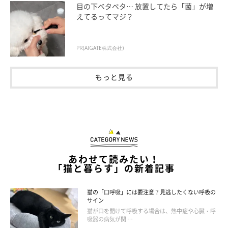
目の下ベタベタ… 放置してたら「菌」が増
気を紛らわすために特定の場所をなめ続けたり、ぐるぐる回り続
えてるってマジ？
けたりと、ひとつの行動に執着を見せる病気です。
これは、退屈すぎたりトイレが汚れて不快だったりと、生活環境
PR(AIGATE株式会社)
に原因があると考えられています。
なめ続けると部分的に脱毛してしまい、舌のザラザラした部分で
もっと見る
皮膚を傷つけることも。異変を感じたら早めに動物病院を受診し
ましょう。
あわせて読みたい！
「猫と暮らす」の新着記事
猫の「口呼吸」には要注意？見逃したくない呼吸の
サイン
猫が口を開けて呼吸する場合は、熱中症や心臓・呼
吸器の病気が関 …