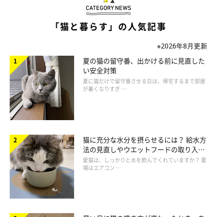
「猫と暮らす」の人気記事
※2026年8月更新
夏の猫の留守番、出かける前に見直した
ねこのきもち投稿写真ギャラリー
い安全対策
夏に猫だけで留守番させる日は、帰宅するまで部屋
が暑くなりすぎ …
突発性膀胱炎
ストレスがかかると、排泄を我慢して泌尿器の病気や便秘になる
猫に充分な水分を摂らせるには？ 給水方
可能性があります。尿の検査で原因が見つかる膀胱炎もあります
法の見直しやウエットフードの取り入れ
が、原因がわからない膀胱炎を「突発性膀胱炎」といいます。こ
方を解説
愛猫は、しっかりと水を飲んでくれていますか？ 夏
の「突発性膀胱炎」は、現在の研究ではストレスが関係している
場はエアコン …
と考えられています。
治療方法として、薬などを飲ませつつ生活環境も変えるなど、ス