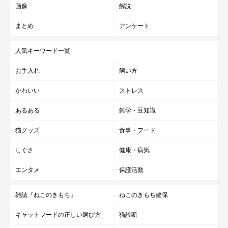
画像
解説
まとめ
アンケート
人気キーワード一覧
お手入れ
飼い方
かわいい
ストレス
あるある
雑学・豆知識
猫グッズ
食事・フード
しぐさ
健康・病気
エンタメ
保護活動
雑誌『ねこのきもち』
ねこのきもち健保
キャットフードの正しい選び方
猫診断