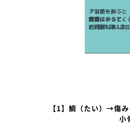
【1】鯛（たい）→傷
小