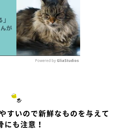
Powered by 
GliaStudios
M
u
t
e
みやすいので新鮮なものを与えて
骨にも注意！