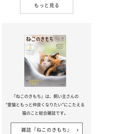
「ね
てお世話を求めるときに鳴き声を使いま
もっと見る
す。子猫なので「ニャー」よりもややか細
い「ミャア」といった鳴き声になります
が、この鳴き声を聞くと成猫が反応すると
いう習性があるようで
『ねこのきもち』は、飼い主さんの
“愛猫ともっと仲良くなりたい”にこたえる
猫のこと総合雑誌です。
雑誌『ねこのきもち』