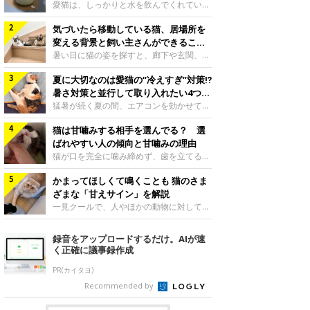
入れ方を解説
愛猫は、しっかりと水を飲んでくれていま
すか？ 夏場はエアコンで室内が涼しいこ
気づいたら移動している猫、居場所を
ともあり、猫があまり水を飲まないこと
も。積極的に水分を摂らせるためには、給
変える背景と飼い主さんができること
水方法を見直したり、フードから水分を摂
を獣医師が解説
暑い日に猫の姿を探すと、廊下や玄関、床
らせたりする方法があります。今回は獣医
の上など、さっきまでとは違う場所にいる
師の重本仁先生に、猫に水分を摂らせるた
夏に大切なのは愛猫の“冷えすぎ”対策⁉
ことがあります。何度も移動しているよう
めにできるためできる工夫を教えていただ
に見えると、落ち着かないのかな、暑さで
暑さ対策と並行して取り入れたい4つの
きました。ボウルの高さを愛猫の好みにね
つらいのかなと気になる場面もあるでしょ
工夫
猛暑が続く夏の間、エアコンを効かせて室
このきもち投稿写真ギャラリー水飲みボウ
う。猫が居場所を変える理由や、飼い主さ
内を冷やしますよね。しかし、人にとって
ルの高さは、猫が飲むときに頭が胃より下
んが整えたい環境などについて、ねこのき
猫は甘噛みする相手を選んでる？ 選
は快適な温度でも、猫にとっては温度が低
にならないように設定すると飲みやすいで
もち獣医師相談室の山口みき先生に伺いま
すぎることも。暑さ対策と並行して、冷え
ばれやすい人の傾向と甘噛みの理由
しょう。首を深く折り曲げずに済むため、
した。 移動は、猫なりの快適さ選びねこ
すぎ対策もしっかりと行うことが大切で
猫が口を完全に噛み締めず、歯を立てる程
関節や食道への負
のきもち投稿写真ギャラリー猫は家の中
す。今回は獣医師の重本仁先生に、猫の冷
度に噛む“甘噛み”。遊びやスキンシップの
で、自分にとって過ごしやすい場所を見つ
えすぎを防ぐ4つの対策を教えていただき
かまってほしくて鳴くことも 猫のさま
ときに繰り出すことがありますが、同じ家
けるのが得意な動物です。 暑い季節に
ました。（1） 冷房の効いていない部屋に
族でも噛まれる頻度に違いがあると感じる
ざまな「甘えサイン」を解説
は、風通しのよい場所やひんやりした床、
行き来できるようにするねこのきもち投稿
ことも。ねこのきもちWEB MAGAZINEで
一見クールで、人やほかの動物に対してあ
熱がこもりにくい場
写真ギャラリー猫が寒いと感じたときに、
は、飼い主さんたちにアンケートを実施
まり求めないように見える猫。しかし、実
冷気から逃れる「逃げ場」を用意しておき
し、愛猫が甘噛みする相手を選んでいると
は甘えん坊な性格の猫も少なくありませ
録音をアップロードするだけ。AIが速
ましょう。冷房の効いていない部屋や廊下
感じる状況を教えてもらいました。また、
ん。今回は猫たちが出している“甘えサイ
く正確に議事録作成
へも自由に行き来できるように、ドアは猫
ねこのきもち獣医師相談室の原駿太朗先生
ン”について、帝京科学大学生命環境学部
が通れる程度に
には、実際に猫は甘噛みする相手を選んで
アニマルサイエンス学科准教授の加隈良枝
PR(カイタヨ)
いるのか、その真相をお聞きします。約6
先生に教えていただきました。鳴くのは、
Recommended by
割の飼い主さんが「甘噛みする相手を選ん
かまってほしいサインねこのきもち投稿写
でいる」と感じていた※2026年5月実施
真ギャラリーもともと、子猫が親猫に対し