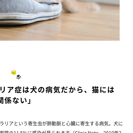
ラリア症は犬の病気だから、猫には
関係ない」
ラリアという寄生虫が肺動脈と心臓に寄生する病気。犬に
1.5%に感染が見られます（Clinic Note 2010年2