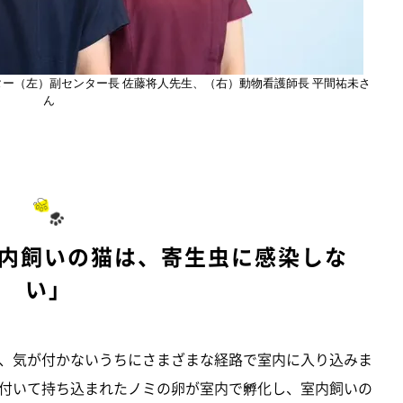
ター（左）副センター長 佐藤将人先生、（右）動物看護師長 平間祐未さ
ん
室内飼いの猫は、寄生虫に感染しな
い」
、気が付かないうちにさまざまな経路で室内に入り込みま
付いて持ち込まれたノミの卵が室内で孵化し、室内飼いの