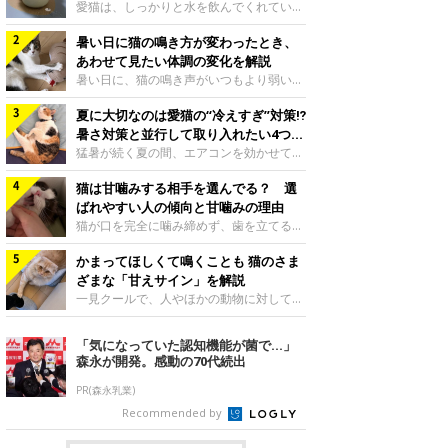
入れ方を解説
愛猫は、しっかりと水を飲んでくれていま
すか？ 夏場はエアコンで室内が涼しいこ
暑い日に猫の鳴き方が変わったとき、
ともあり、猫があまり水を飲まないこと
も。積極的に水分を摂らせるためには、給
あわせて見たい体調の変化を解説
水方法を見直したり、フードから水分を摂
暑い日に、猫の鳴き声がいつもより弱い、
らせたりする方法があります。今回は獣医
かすれる、しつこく鳴くなど、ふだんと違
師の重本仁先生に、猫に水分を摂らせるた
夏に大切なのは愛猫の“冷えすぎ”対策⁉
って聞こえることがあります。 そんなと
めにできるためできる工夫を教えていただ
き、あわせてどのような様子を確認したら
暑さ対策と並行して取り入れたい4つの
きました。ボウルの高さを愛猫の好みにね
よいのでしょうか。暑い日に猫の鳴き方が
工夫
猛暑が続く夏の間、エアコンを効かせて室
このきもち投稿写真ギャラリー水飲みボウ
変わるときの見方や注意したい体調の変化
内を冷やしますよね。しかし、人にとって
ルの高さは、猫が飲むときに頭が胃より下
などについて、ねこのきもち獣医師相談室
猫は甘噛みする相手を選んでる？ 選
は快適な温度でも、猫にとっては温度が低
にならないように設定すると飲みやすいで
の山口みき先生に伺いました。 鳴き方の
すぎることも。暑さ対策と並行して、冷え
ばれやすい人の傾向と甘噛みの理由
しょう。首を深く折り曲げずに済むため、
変化だけで判断せず、全身の様子も確認し
すぎ対策もしっかりと行うことが大切で
猫が口を完全に噛み締めず、歯を立てる程
関節や食道への負
てねこのきもち投稿写真ギャラリー猫の鳴
す。今回は獣医師の重本仁先生に、猫の冷
度に噛む“甘噛み”。遊びやスキンシップの
き方が変わったとき、暑さと関係している
えすぎを防ぐ4つの対策を教えていただき
かまってほしくて鳴くことも 猫のさま
ときに繰り出すことがありますが、同じ家
ように見えることがあります。 ただ、鳴
ました。（1） 冷房の効いていない部屋に
族でも噛まれる頻度に違いがあると感じる
ざまな「甘えサイン」を解説
き声だけで原因を決めるのは難しく、体調
行き来できるようにするねこのきもち投稿
ことも。ねこのきもちWEB MAGAZINEで
一見クールで、人やほかの動物に対してあ
や環境の変化を
写真ギャラリー猫が寒いと感じたときに、
は、飼い主さんたちにアンケートを実施
まり求めないように見える猫。しかし、実
冷気から逃れる「逃げ場」を用意しておき
し、愛猫が甘噛みする相手を選んでいると
は甘えん坊な性格の猫も少なくありませ
「気になっていた認知機能が菌で…」
ましょう。冷房の効いていない部屋や廊下
感じる状況を教えてもらいました。また、
ん。今回は猫たちが出している“甘えサイ
森永が開発。感動の70代続出
へも自由に行き来できるように、ドアは猫
ねこのきもち獣医師相談室の原駿太朗先生
ン”について、帝京科学大学生命環境学部
が通れる程度に
には、実際に猫は甘噛みする相手を選んで
アニマルサイエンス学科准教授の加隈良枝
PR(森永乳業)
いるのか、その真相をお聞きします。約6
先生に教えていただきました。鳴くのは、
Recommended by
割の飼い主さんが「甘噛みする相手を選ん
かまってほしいサインねこのきもち投稿写
でいる」と感じていた※2026年5月実施
真ギャラリーもともと、子猫が親猫に対し