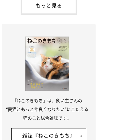
「ね
てお世話を求めるときに鳴き声を使いま
もっと見る
す。子猫なので「ニャー」よりもややか細
い「ミャア」といった鳴き声になります
が、この鳴き声を聞くと成猫が反応すると
いう習性があるようで
『ねこのきもち』は、飼い主さんの
“愛猫ともっと仲良くなりたい”にこたえる
猫のこと総合雑誌です。
雑誌『ねこのきもち』