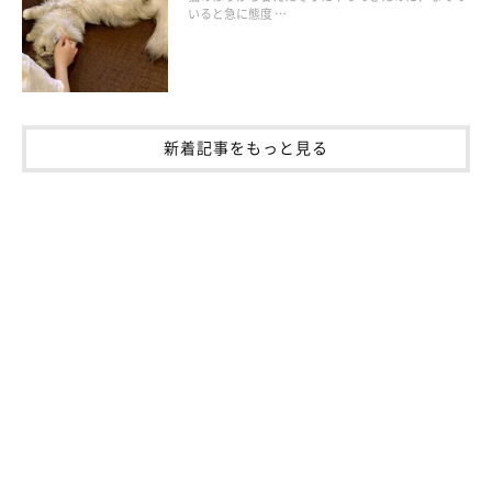
いると急に態度 …
獣医師：
「まずは、
『猫が何を求めているのか』をよく考えて動く
ように
しましょう。それから、
猫は大きな音や過剰なスキンシップを嫌
う傾向がある
ので、ストレスを感じていないかなど様子をよく見
新着記事をもっと見る
てあげてくださいね。
また、猫からすりすりしてきたり遊びに誘ってきたりしたとき
は、
なるべくかまって遊んであげる
ようにしましょう」