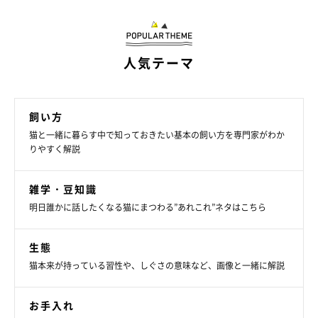
人気テーマ
getty
飼い方
猫と一緒に暮らす中で知っておきたい基本の飼い方を専門家がわか
もしも心当たりのある飼い主さんは、ぜひ今日からでも愛猫への
りやすく解説
接し方を意識してみるようにしてください。今よりも、愛猫との
距離が縮まるかもしれません！
雑学・豆知識
明日誰かに話したくなる猫にまつわる”あれこれ”ネタはこちら
生態
猫本来が持っている習性や、しぐさの意味など、画像と一緒に解説
（監修：いぬのきもち・ねこのきもち獣医師相談室 担当獣医
師）
お手入れ
取材・文／柴田おまめ