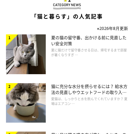
猫の気持ちを理解してあげられないとストレ
「猫と暮らす」の人気記事
スに
※2026年8月更新
夏の猫の留守番、出かける前に見直した
い安全対策
夏に猫だけで留守番させる日は、帰宅するまで部屋
が暑くなりすぎ …
猫に充分な水分を摂らせるには？ 給水方
法の見直しやウエットフードの取り入れ
方を解説
愛猫は、しっかりと水を飲んでくれていますか？ 夏
場はエアコン …
getty