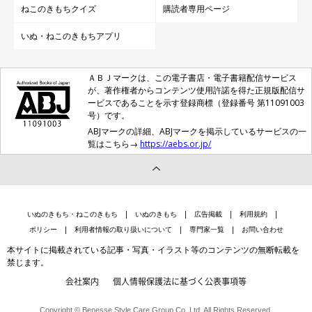
ねこのきもちクイズ
購読者専用ページ
いぬ・ねこのきもちアプリ
ＡＢＪマークは、この電子書店・電子書籍配信サービス
が、著作権者からコンテンツ使用許諾を得た正規版配信サ
ービスであることを示す登録商標（登録番号 第11091003
号）です。
ABJマークの詳細、ABJマークを掲示しているサービスの一
覧はこちら→
https://aebs.or.jp/
いぬのきもち・ねこのきもち
いぬのきもち
広告掲載
利用規約
ポリシー
利用者情報の取り扱いについて
専門家一覧
お問い合わせ
本サイトに掲載されている記事・写真・イラスト等のコンテンツの無断転載を
禁じます。
会社案内
個人情報保護法に基づく公表事項等
Copyright © Benesse Style Care Group Co.,Ltd. All Rights Reserved.