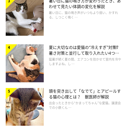
暑い日に猫の鳴き方が変わったとき、あ
ーー上記のように猫の気持ちを理解できずに接してしまった場
わせて見たい体調の変化を解説
合、猫にどんな影響が出ますか？
暑い日に、猫の鳴き声がいつもより弱い、かすれ
る、しつこく鳴く …
獣医師：
「飼い主さんが猫にとって気に入らない行動をすると、まずは
ス
夏に大切なのは愛猫の“冷えすぎ”対策⁉
トレス
がかかります。ストレスを感じると、それによって免疫機
暑さ対策と並行して取り入れたい4つの
工夫
猛暑が続く夏の間、エアコンを効かせて室内を冷や
能が下がるので、
思わぬ病気の引き金に
なるかもしれません。食
しますよね。し …
欲や元気に影響することもあります。
ひどい場合には、
消化器症状や泌尿器症状などがあらわれる
こと
頭を突き出して「なでて」とアピールす
もあるかもしれません」
る猫の心理とは？ 獣医師が解説
出会ったときから“かまってちゃん”な愛猫。譲渡会
での小鉄くん …
ーー病気の引き金になることもあるとは……できるだけ愛猫にス
トレスをかけないようにしたいですね。