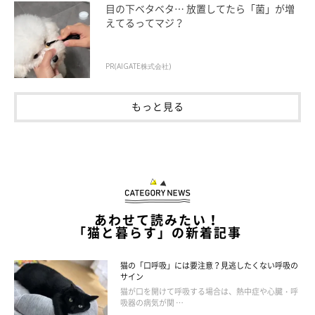
目の下ベタベタ… 放置してたら「菌」が増
えてるってマジ？
PR(AIGATE株式会社)
もっと見る
あわせて読みたい！
「猫と暮らす」の新着記事
猫の「口呼吸」には要注意？見逃したくない呼吸の
サイン
猫が口を開けて呼吸する場合は、熱中症や心臓・呼
「猫の気持ちを考えた行動」とは？
吸器の病気が関 …