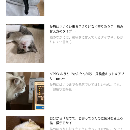
愛猫はぐいぐい来る？さりげなく寄り添う？ 猫の
甘え方のタイプ …
猫のなかには、積極的に甘えてくるタイプや、わか
りにくい甘え方 …
＜PR＞おうちでかんたん60秒！尿検査キット＆アプ
リ「nek …
愛猫にはいつまでも元気でいてほしいもの。でも、
「健康状態が気 …
getty
ーー最後に、「猫の気持ちを考えた行動」とはどのようなもの
か、飼い主さんにアドバイスをお願いします！
自分から「なでて」と寄ってきたのに気分を変える
猫 嫌がるサイ …
猫のほうから甘えたそうにやってきたのに、なでて