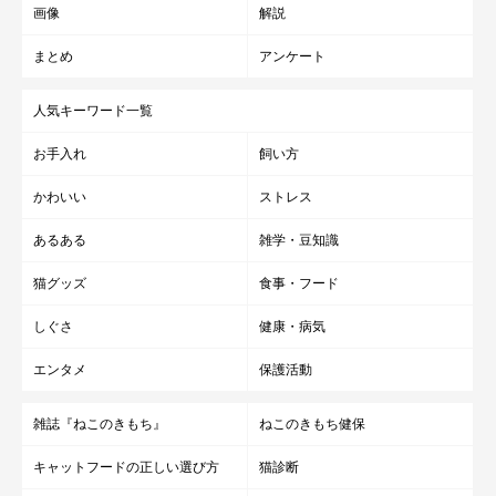
画像
解説
まとめ
アンケート
人気キーワード一覧
お手入れ
飼い方
かわいい
ストレス
あるある
雑学・豆知識
猫グッズ
食事・フード
しぐさ
健康・病気
エンタメ
保護活動
雑誌『ねこのきもち』
ねこのきもち健保
キャットフードの正しい選び方
猫診断