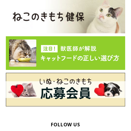
ramustagram/gettyimages
東京都獣医師会では、今回ご紹介した「新型コロナウイルス感染
症にかかる前にやっておくべき準備のポイント」などのように、
飼い主さんが知っておくべき実践的な情報を多く発信していま
す。
また、日本獣医師会もペットの専門家団体として、随時、新型コ
ロナウイルスとペットに関する新しい詳細情報を発信していま
す。どちらもこまめにチェックするようにしたいですね。
公益社団法人 東京都獣医師会
▼
飼い主さんに向けて（新型コロナウイルスQ&A）
▼
飼い主のみなさまへ【新型コロナウイルス感染症とペットに関
する情報について】
▼
一般の方向け 【預かりペット対応時の防護策】
FOLLOW US