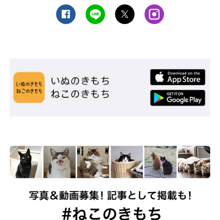
公益社団法人 日本獣医師会
▼
新型コロナウイルス感染症に関する情報
また、厚生労働省にもペットと新型コロナウイルスに関するQ&A
ページがあり、基本的な知識がわかります。
農林水産省のサイトには、動物に関連する新型コロナウイルスの
情報がまとめられたリンク集があり、情報量とバリエーションの
豊かさはダントツ。こちらもチェックしておくと安心です。
厚生労働省
▼
動物を飼育する方向けＱ＆Ａ（7月7日時点版）
農林水産省
▼
新型コロナウイルス感染症について（動物を飼っているみなさ
まへ）