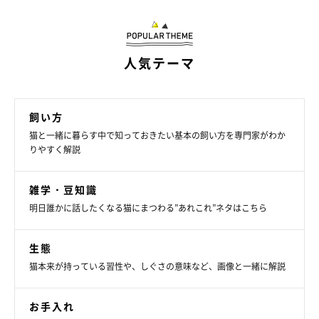
＜預かりの支援団体＞アニコムホールディングス株式会
社「#StayAnicom」プロジェクト
人気テーマ
「新型コロナウイルスに感染して隔離施設で過ごすことになった
り、入院して治療を受けることになった飼い主さんのためのサー
ビスで、アニコムが保有する施設の一部を開放し、猫を
無償で
預
飼い方
かってくれます。
アニコムの保険に加入していない方でも利用可
猫と一緒に暮らす中で知っておきたい基本の飼い方を専門家がわか
能
です。
りやすく解説
持病がある猫も受け入れてくれて、投薬がなどにも細やかな対応
をしてくれる
ので安心です。
雑学・豆知識
明日誰かに話したくなる猫にまつわる”あれこれ”ネタはこちら
申し込みは
「ペットお預かり希望者用フォーム」
に記入をし、
生態
WEBから申し込みます。
猫本来が持っている習性や、しぐさの意味など、画像と一緒に解説
お電話での受付は行っていないので注意
しましょう。預け方の具
体的な方法は、申し込み後に説明があります。
お手入れ
なお、猫を指定の施設に連れて行く方は、
感染者やその濃厚接触