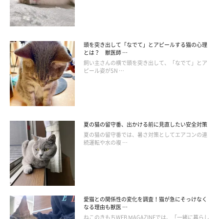
頭を突き出して「なでて」とアピールする猫の心理
とは？ 獣医師 …
飼い主さんの横で頭を突き出して、「なでて」とア
ピール姿がSN …
いざという時の預け先も今から確保を
夏の猫の留守番、出かける前に見直したい安全対策
夏の猫の留守番では、暑さ対策としてエアコンの連
続運転や水の複 …
愛猫との関係性の変化を調査！猫が急にそっけなく
なる理由も獣医 …
ねこのきもちWEB MAGAZINEでは、「一緒に暮らし