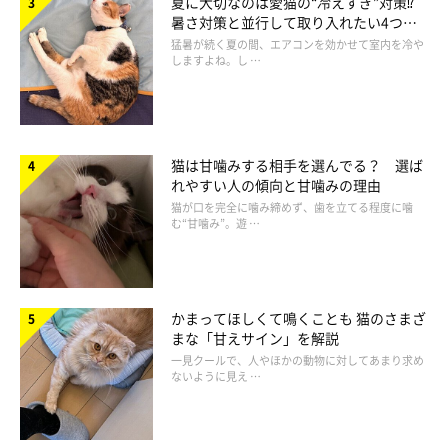
夏に大切なのは愛猫の“冷えすぎ”対策⁉
暑さ対策と並行して取り入れたい4つの
工夫
猛暑が続く夏の間、エアコンを効かせて室内を冷や
しますよね。し …
猫は甘噛みする相手を選んでる？ 選ば
れやすい人の傾向と甘噛みの理由
猫が口を完全に噛み締めず、歯を立てる程度に噛
む“甘噛み”。遊 …
ZoranMilisavljevic83/gettyimages
健康な猫でも、預ける先やお世話を頼む先が新しい環境の場合
かまってほしくて鳴くことも 猫のさまざ
まな「甘えサイン」を解説
は、食欲不振になることがあります。いつものフード以外に、
愛
一見クールで、人やほかの動物に対してあまり求め
猫が好きなおやつ
も用意しておくと安心です。
ないように見え …
消毒が可能な小さいおもちゃも一緒に渡しておくと、猫が安心
す
るかもしれません。ただし、消毒ができない敷物などは預けられ