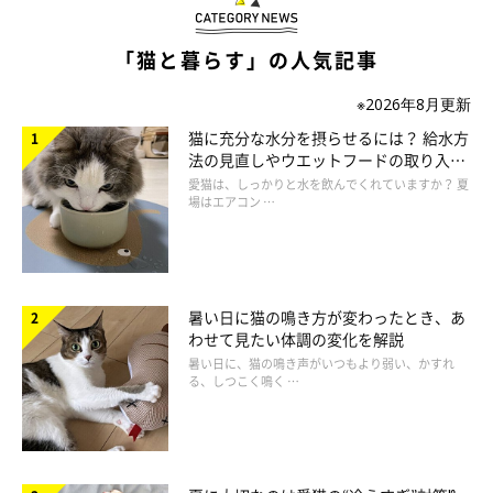
と、有の場合は番号
も書いておきます。
飼育上の注意点（脱走癖、食べ物への執着、攻撃性など）や生活
「猫と暮らす」の人気記事
習慣
を記しておくことも大切です。
※2026年8月更新
猫に充分な水分を摂らせるには？ 給水方
また、
預けた猫のことで相談できる人を最低2名
確保し、緊急連
法の見直しやウエットフードの取り入れ
絡先も記録しておきます。
かかりつけの動物病院名・連絡先
も記
方を解説
愛猫は、しっかりと水を飲んでくれていますか？ 夏
場はエアコン …
録しましょう。
首輪や名札、迷子札、マイクロチップなど、脱走してしまった場
合の
迷子対策
もしておくと安心です。
暑い日に猫の鳴き方が変わったとき、あ
いざというときは、ノートは愛猫を預ける人に渡しましょう。
わせて見たい体調の変化を解説
暑い日に、猫の鳴き声がいつもより弱い、かすれ
る、しつこく鳴く …
「健康」「病気療養中」「高齢」別の準備ポイント