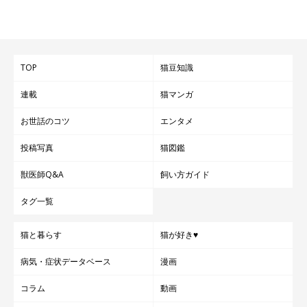
いざ預けることになった時には、いくら愛猫との別れが辛くても
抱きしめたりするのはNG
。繰り返しますが、「感染した人は猫
に触らない」ようにしてください。
TOP
猫豆知識
そして、どこに預ける場合でも
「頑張って治して迎えにいくか
連載
猫マンガ
ら、いい子で、元気で待っていてね」と言い聞かせることで、飼
い主自身の気持ちを落ち着かせ、愛猫が不安にならないようにす
お世話のコツ
エンタメ
る
ことも大切だと東京都獣医師会の先生はおっしゃっています。
投稿写真
猫図鑑
なお、自分が感染した後で愛猫の体調が悪くなったという場合
獣医師Q&A
飼い方ガイド
は、かかりつけの動物病院に電話をしてください。
猫を動物病院
タグ一覧
に連れていく前には、必ず事前に連絡を
入れましょう。
猫と暮らす
猫が好き♥
病気・症状データベース
漫画
コラム
動画