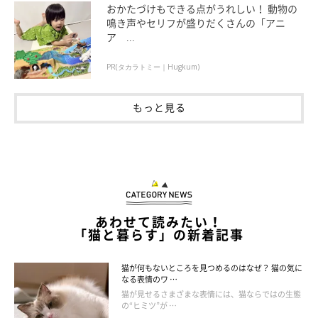
ないので注意しましょう。
おかたづけもできる点がうれしい！ 動物の
鳴き声やセリフが盛りだくさんの「アニ
ア ...
病気治療中の猫の場合は、備えとして猫が服用中の薬を多めに処
方してもらいましょう。
最低2週間分がいつも手元に
あるように
PR(タカラトミー｜Hugkum)
して、
必要な処方食、検査結果や治療経過、注意点などの申し送
り書
も用意すると安心です。
もっと見る
高齢の猫は一般にストレスに弱いので、体調を崩さないように消
化の良いフードがおすすめです。いつものフードの他に、
液状や
ペースト状のフード、機能性食品など、摂取しやすいフード
を用
意すると良いでしょう。
あわせて読みたい！
「猫と暮らす」の新着記事
猫が何もないところを見つめるのはなぜ？ 猫の気に
なる表情のワ …
猫が見せるさまざまな表情には、猫ならではの生態
の“ヒミツ”が …