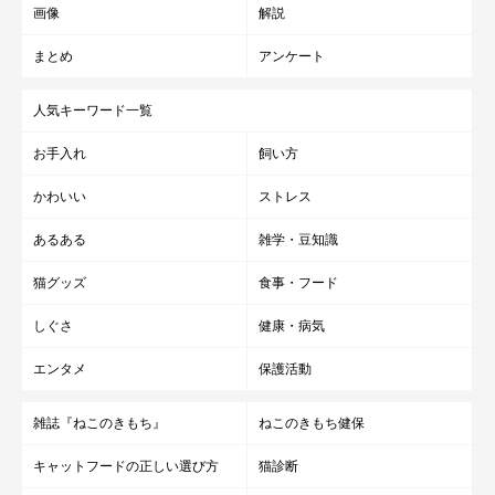
画像
解説
まとめ
アンケート
監修／中川 清志先生
人気キーワード一覧
獣医師、博士（獣医学）
公益社団法人 東京都獣医師会 副会長
お手入れ
飼い方
中川動物病院 院長
かわいい
ストレス
あるある
雑学・豆知識
文／かきの木のりみ（ライター）
猫グッズ
食事・フード
しぐさ
健康・病気
エンタメ
保護活動
雑誌『ねこのきもち』
ねこのきもち健保
キャットフードの正しい選び方
猫診断