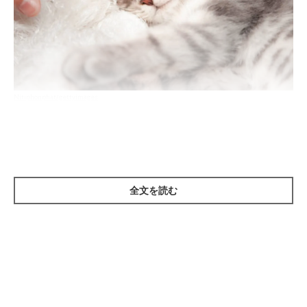
Nitiphonphat/gettyimages
猫の生活アイテムを備蓄し、詳しい情報をノ
全文を読む
ートに
新型コロナウイルス感染症と診断されても、無症状や軽症の場合
には自宅療養もあり得ます。しかし新型コロナウイルスは、極め
て稀にですが、人から猫にうつる可能性があるため、
「猫のお世
話はできるだけ感染した人以外がする」のが原則
です。