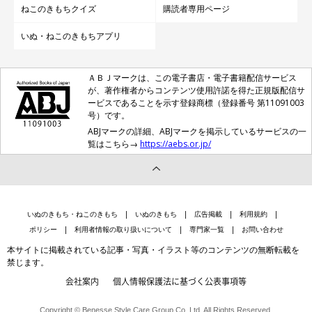
ねこのきもちクイズ
購読者専用ページ
いぬ・ねこのきもちアプリ
ＡＢＪマークは、この電子書店・電子書籍配信サービス
が、著作権者からコンテンツ使用許諾を得た正規版配信サ
ービスであることを示す登録商標（登録番号 第11091003
号）です。
ABJマークの詳細、ABJマークを掲示しているサービスの一
覧はこちら→
https://aebs.or.jp/
いぬのきもち・ねこのきもち
いぬのきもち
広告掲載
利用規約
ポリシー
利用者情報の取り扱いについて
専門家一覧
お問い合わせ
本サイトに掲載されている記事・写真・イラスト等のコンテンツの無断転載を
禁じます。
会社案内
個人情報保護法に基づく公表事項等
Copyright © Benesse Style Care Group Co.,Ltd. All Rights Reserved.