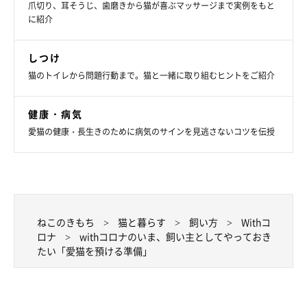
爪切り、耳そうじ、歯磨きから猫が喜ぶマッサージまで実例をもと
者以外の方
であることが必要です。
に紹介
参考：環境省によるWebサイト「動物愛護管理法 新型コロナウ
しつけ
イルス関連情報（ペットを飼っているみなさま、ペット関連事業
猫のトイレから問題行動まで。猫と一緒に取り組むヒントをご紹介
者の皆さまへ）」
健康・病気
愛猫の健康・長生きのために病気のサインを見逃さないコツを伝授
ねこのきもち
猫と暮らす
飼い方
Withコ
ロナ
withコロナのいま、飼い主としてやっておき
たい「愛猫を預ける準備」