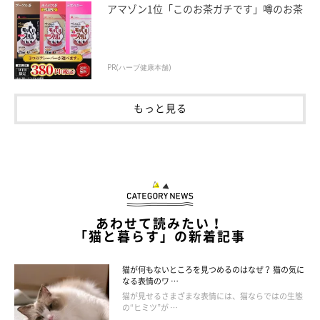
アマゾン1位「このお茶ガチです」噂のお茶
PR(ハーブ健康本舗)
ＮＧお世話３ ゴハンを食べたがらないとき
もっと見る
はすぐにおやつを与える
ゴハンとしてのフードは、猫の必要栄養バランスが整えられた総
合栄養食のものを与えるのが一般的。おやつは嗜好性が高くつく
られているので食いつきはいいですが、総合栄養食ではないた
め、そればかりだと栄養が偏り、肥満などにつながる恐れも。
あわせて読みたい！
「猫と暮らす」の新着記事
猫が何もないところを見つめるのはなぜ？ 猫の気に
なる表情のワ …
猫が見せるさまざまな表情には、猫ならではの生態
の“ヒミツ”が …