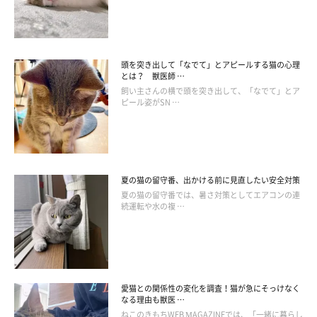
頭を突き出して「なでて」とアピールする猫の心理
とは？ 獣医師 …
飼い主さんの横で頭を突き出して、「なでて」とア
ピール姿がSN …
夏の猫の留守番、出かける前に見直したい安全対策
フードに、猫の興味を引く工夫を
夏の猫の留守番では、暑さ対策としてエアコンの連
続運転や水の複 …
愛猫との関係性の変化を調査！猫が急にそっけなく
なる理由も獣医 …
ねこのきもちWEB MAGAZINEでは、「一緒に暮らし