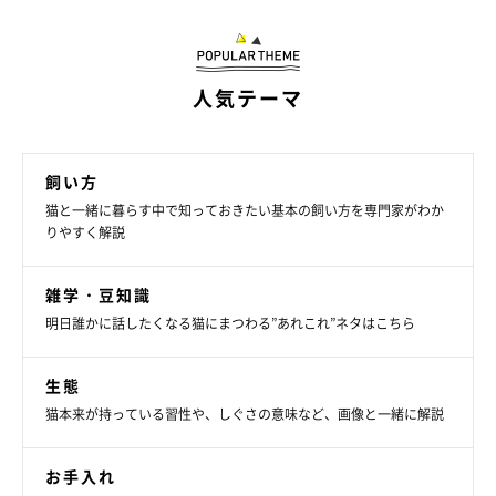
もいいでしょう。
いかがでしたか？
人気テーマ
食事管理は健康寿命のために大切なお世話のひとつ。
今日からさっそく取り入れてみましょう。
飼い方
参照／『ねこのきもち』2020年10月号「猫の長生きを想って本
猫と一緒に暮らす中で知っておきたい基本の飼い方を専門家がわか
当にすべきお世話のこと」（獣医師 小林清佳先生監修）
りやすく解説
文／Carrie-the-cat
雑学・豆知識
撮影／尾﨑たまき
明日誰かに話したくなる猫にまつわる”あれこれ”ネタはこちら
イラスト／ネコポンギポンギ
※この記事で使用している写真は2020年10月号「猫の長生きを
生態
想って本当にすべきお世話のこと」に掲載されているものです。
猫本来が持っている習性や、しぐさの意味など、画像と一緒に解説
お手入れ