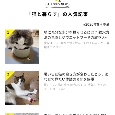
「猫と暮らす」の人気記事
※2026年8月更新
猫に充分な水分を摂らせるには？ 給水方
法の見直しやウエットフードの取り入れ
方を解説
愛猫は、しっかりと水を飲んでくれていますか？ 夏
場はエアコン …
暑い日に猫の鳴き方が変わったとき、あ
過剰なお世話は、飼い主さんの不在時の過ごし方に悪影響が。こ
わせて見たい体調の変化を解説
の場合、「飼い主さんがいないと食べられない」となる危険があ
暑い日に、猫の鳴き声がいつもより弱い、かすれ
ります。また、不安から粗相や体調悪化につながる場合もありま
る、しつこく鳴く …
す。