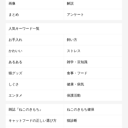
画像
解説
まとめ
アンケート
人気キーワード一覧
お手入れ
飼い方
かわいい
ストレス
あるある
雑学・豆知識
猫グッズ
食事・フード
しぐさ
健康・病気
エンタメ
保護活動
雑誌『ねこのきもち』
ねこのきもち健保
キャットフードの正しい選び方
猫診断