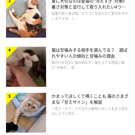
早食い防止のフードボウルで与えて
夏に大切なのは愛猫の“冷えすぎ”対策⁉
暑さ対策と並行して取り入れたい4つの
工夫
猛暑が続く夏の間、エアコンを効かせて室内を冷や
吐き戻しの原因に早食いが考えられます。凹凸の付いたフードボ
しますよね。し …
ウルなどに入れてゆっくり食べさせてみるといいでしょう。ま
た、最初は飼い主さんが見守ってもいいですが徐々に姿を見せな
いようにし、飼い主さんがいなくても食べられるようにしましょ
猫は甘噛みする相手を選んでる？ 選ば
う。
れやすい人の傾向と甘噛みの理由
猫が口を完全に噛み締めず、歯を立てる程度に噛
む“甘噛み”。遊 …
かまってほしくて鳴くことも 猫のさまざ
まな「甘えサイン」を解説
一見クールで、人やほかの動物に対してあまり求め
ないように見え …