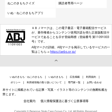
ねこのきもちクイズ
購読者専用ページ
いぬ・ねこのきもちアプリ
ＡＢＪマークは、この電子書店・電子書籍配信サービス
が、著作権者からコンテンツ使用許諾を得た正規版配信サ
ービスであることを示す登録商標（登録番号 第11091003
号）です。
ABJマークの詳細、ABJマークを掲示しているサービスの一
覧はこちら→
https://aebs.or.jp/
いぬのきもち・ねこのきもち
いぬのきもち
広告掲載
利用規約
ポリシー
利用者情報の取り扱いについて
専門家一覧
お問い合わせ
本サイトに掲載されている記事・写真・イラスト等のコンテンツの無断転載を
禁じます。
会社案内
個人情報保護法に基づく公表事項等
Copyright © Benesse Style Care Group Co.,Ltd. All Rights Reserved.