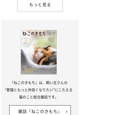
が通れる程度に
には、実際に猫は甘噛みする相手を選んで
もっと見る
いるのか、その真相をお聞きします。約6
割の飼い主さんが「甘噛みする相手を選ん
でいる」と感じていた※2026年5月実施
「ね
『ねこのきもち』は、飼い主さんの
“愛猫ともっと仲良くなりたい”にこたえる
猫のこと総合雑誌です。
雑誌『ねこのきもち』