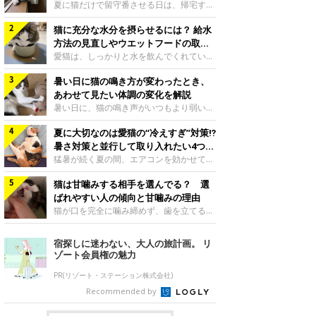
夏に猫だけで留守番させる日は、帰宅する
まで部屋が暑くなりすぎないか、水は足り
猫に充分な水分を摂らせるには？ 給水
るかと気になる飼い主さんもいるでしょ
う。家の中なら安全と思っていても、日中
方法の見直しやウエットフードの取り
は室温が急に上がることがあります。留守
入れ方を解説
愛猫は、しっかりと水を飲んでくれていま
中の暑さから猫を守るために準備したいこ
すか？ 夏場はエアコンで室内が涼しいこ
とや、帰宅後に見たいサインなどについ
暑い日に猫の鳴き方が変わったとき、
ともあり、猫があまり水を飲まないこと
て、ねこのきもち獣医師相談室の岡本りさ
も。積極的に水分を摂らせるためには、給
あわせて見たい体調の変化を解説
先生に伺いました。 留守中は室温が急に
水方法を見直したり、フードから水分を摂
暑い日に、猫の鳴き声がいつもより弱い、
上がることがあるねこのきもち投稿写真ギ
らせたりする方法があります。今回は獣医
かすれる、しつこく鳴くなど、ふだんと違
ャラリー夏の日中は、エアコンが切れると
師の重本仁先生に、猫に水分を摂らせるた
夏に大切なのは愛猫の“冷えすぎ”対策⁉
って聞こえることがあります。 そんなと
室温が急に上昇する場合があります。猫は
めにできるためできる工夫を教えていただ
き、あわせてどのような様子を確認したら
暑さ対策と並行して取り入れたい4つの
自分で涼しい場所を探すのが得意ですが、
きました。ボウルの高さを愛猫の好みにね
よいのでしょうか。暑い日に猫の鳴き方が
工夫
猛暑が続く夏の間、エアコンを効かせて室
部屋全体が暑くなれ
このきもち投稿写真ギャラリー水飲みボウ
変わるときの見方や注意したい体調の変化
内を冷やしますよね。しかし、人にとって
ルの高さは、猫が飲むときに頭が胃より下
などについて、ねこのきもち獣医師相談室
猫は甘噛みする相手を選んでる？ 選
は快適な温度でも、猫にとっては温度が低
にならないように設定すると飲みやすいで
の山口みき先生に伺いました。 鳴き方の
すぎることも。暑さ対策と並行して、冷え
ばれやすい人の傾向と甘噛みの理由
しょう。首を深く折り曲げずに済むため、
変化だけで判断せず、全身の様子も確認し
すぎ対策もしっかりと行うことが大切で
猫が口を完全に噛み締めず、歯を立てる程
関節や食道への負
てねこのきもち投稿写真ギャラリー猫の鳴
す。今回は獣医師の重本仁先生に、猫の冷
度に噛む“甘噛み”。遊びやスキンシップの
き方が変わったとき、暑さと関係している
えすぎを防ぐ4つの対策を教えていただき
ときに繰り出すことがありますが、同じ家
宿探しに迷わない、大人の旅計画。 リ
ように見えることがあります。 ただ、鳴
ました。（1） 冷房の効いていない部屋に
族でも噛まれる頻度に違いがあると感じる
ゾート会員権の魅力
き声だけで原因を決めるのは難しく、体調
行き来できるようにするねこのきもち投稿
ことも。ねこのきもちWEB MAGAZINEで
や環境の変化を
写真ギャラリー猫が寒いと感じたときに、
は、飼い主さんたちにアンケートを実施
PR(リゾート・ステーション株式会社)
冷気から逃れる「逃げ場」を用意しておき
し、愛猫が甘噛みする相手を選んでいると
Recommended by
ましょう。冷房の効いていない部屋や廊下
感じる状況を教えてもらいました。また、
へも自由に行き来できるように、ドアは猫
ねこのきもち獣医師相談室の原駿太朗先生