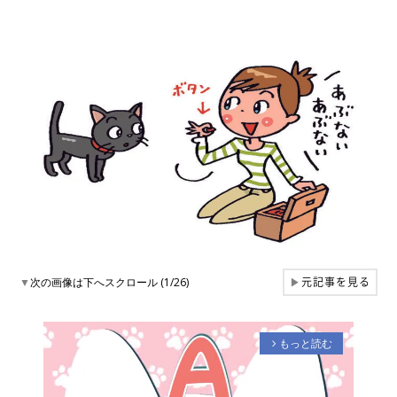
元記事を見る
▼
次の画像は下へスクロール (1/26)
▶
もっと読む
arrow_forward_ios