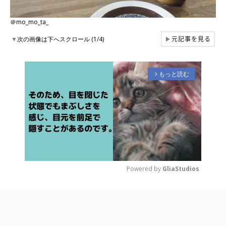
＠mo_mo_ta_
元記事を見る
▼
次の画像は下へスクロール (1/4)
▶
もっと読む
arrow_forward_ios
Powered by 
GliaStudios
M
u
t
e