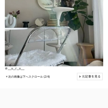
＠___u__r__u___
元記事を見る
▼
次の画像は下へスクロール (2/4)
▶