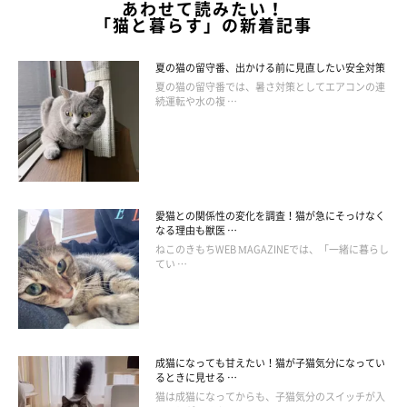
あわせて読みたい！
「猫と暮らす」の新着記事
夏の猫の留守番、出かける前に見直したい安全対策
夏の猫の留守番では、暑さ対策としてエアコンの連
続運転や水の複 …
愛猫との関係性の変化を調査！猫が急にそっけなく
なる理由も獣医 …
ねこのきもちWEB MAGAZINEでは、「一緒に暮らし
てい …
成猫になっても甘えたい！猫が子猫気分になってい
るときに見せる …
猫は成猫になってからも、子猫気分のスイッチが入