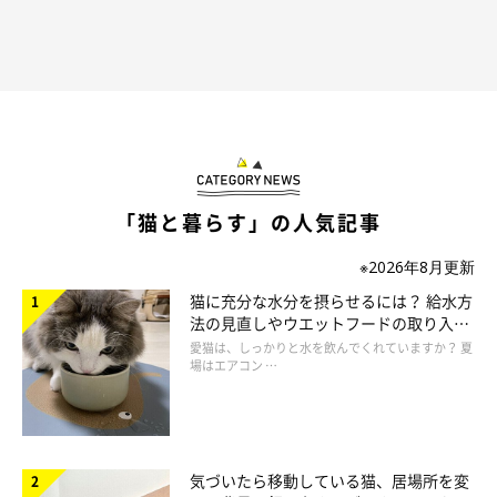
「猫と暮らす」の人気記事
※2026年8月更新
猫に充分な水分を摂らせるには？ 給水方
法の見直しやウエットフードの取り入れ
方を解説
愛猫は、しっかりと水を飲んでくれていますか？ 夏
場はエアコン …
気づいたら移動している猫、居場所を変