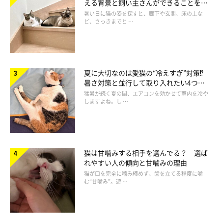
える背景と飼い主さんができることを獣
医師が解説
暑い日に猫の姿を探すと、廊下や玄関、床の上な
ど、さっきまでと …
夏に大切なのは愛猫の“冷えすぎ”対策⁉
暑さ対策と並行して取り入れたい4つの
工夫
猛暑が続く夏の間、エアコンを効かせて室内を冷や
しますよね。し …
猫は甘噛みする相手を選んでる？ 選ば
れやすい人の傾向と甘噛みの理由
猫が口を完全に噛み締めず、歯を立てる程度に噛
む“甘噛み”。遊 …