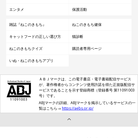
エンタメ
保護活動
雑誌『ねこのきもち』
ねこのきもち健保
キャットフードの正しい選び方
猫診断
ねこのきもちクイズ
購読者専用ページ
いぬ・ねこのきもちアプリ
ＡＢＪマークは、この電子書店・電子書籍配信サービス
が、著作権者からコンテンツ使用許諾を得た正規版配信サ
ービスであることを示す登録商標（登録番号 第11091003
号）です。
ABJマークの詳細、ABJマークを掲示しているサービスの一
覧はこちら→
https://aebs.or.jp/