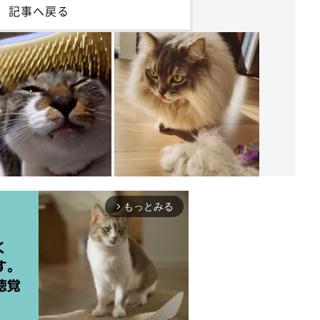
記事へ戻る
もっとみる
arrow_forward_ios