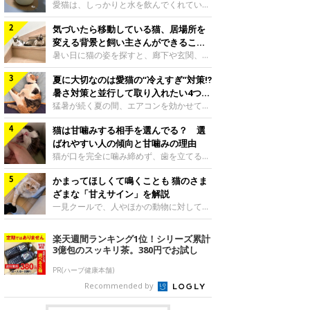
入れ方を解説
愛猫は、しっかりと水を飲んでくれていま
すか？ 夏場はエアコンで室内が涼しいこ
気づいたら移動している猫、居場所を
ともあり、猫があまり水を飲まないこと
も。積極的に水分を摂らせるためには、給
変える背景と飼い主さんができること
水方法を見直したり、フードから水分を摂
を獣医師が解説
暑い日に猫の姿を探すと、廊下や玄関、床
らせたりする方法があります。今回は獣医
の上など、さっきまでとは違う場所にいる
師の重本仁先生に、猫に水分を摂らせるた
夏に大切なのは愛猫の“冷えすぎ”対策⁉
ことがあります。何度も移動しているよう
めにできるためできる工夫を教えていただ
に見えると、落ち着かないのかな、暑さで
暑さ対策と並行して取り入れたい4つの
きました。ボウルの高さを愛猫の好みにね
つらいのかなと気になる場面もあるでしょ
工夫
猛暑が続く夏の間、エアコンを効かせて室
このきもち投稿写真ギャラリー水飲みボウ
う。猫が居場所を変える理由や、飼い主さ
内を冷やしますよね。しかし、人にとって
ルの高さは、猫が飲むときに頭が胃より下
んが整えたい環境などについて、ねこのき
猫は甘噛みする相手を選んでる？ 選
は快適な温度でも、猫にとっては温度が低
にならないように設定すると飲みやすいで
もち獣医師相談室の山口みき先生に伺いま
すぎることも。暑さ対策と並行して、冷え
ばれやすい人の傾向と甘噛みの理由
しょう。首を深く折り曲げずに済むため、
した。 移動は、猫なりの快適さ選びねこ
すぎ対策もしっかりと行うことが大切で
猫が口を完全に噛み締めず、歯を立てる程
関節や食道への負
のきもち投稿写真ギャラリー猫は家の中
す。今回は獣医師の重本仁先生に、猫の冷
度に噛む“甘噛み”。遊びやスキンシップの
で、自分にとって過ごしやすい場所を見つ
えすぎを防ぐ4つの対策を教えていただき
かまってほしくて鳴くことも 猫のさま
ときに繰り出すことがありますが、同じ家
けるのが得意な動物です。 暑い季節に
ました。（1） 冷房の効いていない部屋に
族でも噛まれる頻度に違いがあると感じる
ざまな「甘えサイン」を解説
は、風通しのよい場所やひんやりした床、
行き来できるようにするねこのきもち投稿
ことも。ねこのきもちWEB MAGAZINEで
一見クールで、人やほかの動物に対してあ
熱がこもりにくい場
写真ギャラリー猫が寒いと感じたときに、
は、飼い主さんたちにアンケートを実施
まり求めないように見える猫。しかし、実
冷気から逃れる「逃げ場」を用意しておき
し、愛猫が甘噛みする相手を選んでいると
は甘えん坊な性格の猫も少なくありませ
楽天週間ランキング1位！シリーズ累計
ましょう。冷房の効いていない部屋や廊下
感じる状況を教えてもらいました。また、
ん。今回は猫たちが出している“甘えサイ
3億包のスッキリ茶。380円でお試し
へも自由に行き来できるように、ドアは猫
ねこのきもち獣医師相談室の原駿太朗先生
ン”について、帝京科学大学生命環境学部
が通れる程度に
には、実際に猫は甘噛みする相手を選んで
アニマルサイエンス学科准教授の加隈良枝
PR(ハーブ健康本舗)
いるのか、その真相をお聞きします。約6
先生に教えていただきました。鳴くのは、
Recommended by
割の飼い主さんが「甘噛みする相手を選ん
かまってほしいサインねこのきもち投稿写
でいる」と感じていた※2026年5月実施
真ギャラリーもともと、子猫が親猫に対し