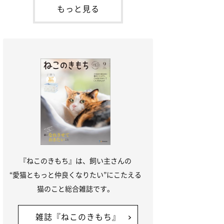
「ね
てお世話を求めるときに鳴き声を使いま
もっと見る
す。子猫なので「ニャー」よりもややか細
い「ミャア」といった鳴き声になります
が、この鳴き声を聞くと成猫が反応すると
いう習性があるようで
『ねこのきもち』は、飼い主さんの
“愛猫ともっと仲良くなりたい”にこたえる
猫のこと総合雑誌です。
雑誌『ねこのきもち』