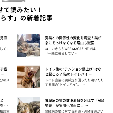
せて読みたい！
暮らす」の新着記事
見直
愛猫との関係性の変化を調査！猫が
急にそっけなくなる理由も獣医 …
してエ
ねこのきもちWEB MAGAZINEでは、
「一緒に暮らしてい …
子猫
トイレ後の“テンション爆上げ”はな
 …
ぜ起こる？ 猫のトイレハイ …
分のス
トイレ直後に突然走り回ったり鳴いたり
する猫の“トイレハイ”。 …
と
腎臓病の猫の健康寿命を延ばす「AIM
を …
猫薬」が実用化間近に！ …
相談室
腎臓病の猫に対する新薬・AIM猫薬がい