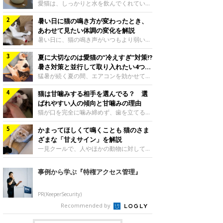
入れ方を解説
愛猫は、しっかりと水を飲んでくれていま
すか？ 夏場はエアコンで室内が涼しいこ
暑い日に猫の鳴き方が変わったとき、
ともあり、猫があまり水を飲まないこと
も。積極的に水分を摂らせるためには、給
あわせて見たい体調の変化を解説
水方法を見直したり、フードから水分を摂
暑い日に、猫の鳴き声がいつもより弱い、
らせたりする方法があります。今回は獣医
かすれる、しつこく鳴くなど、ふだんと違
師の重本仁先生に、猫に水分を摂らせるた
夏に大切なのは愛猫の“冷えすぎ”対策⁉
って聞こえることがあります。 そんなと
めにできるためできる工夫を教えていただ
き、あわせてどのような様子を確認したら
暑さ対策と並行して取り入れたい4つの
きました。ボウルの高さを愛猫の好みにね
よいのでしょうか。暑い日に猫の鳴き方が
工夫
猛暑が続く夏の間、エアコンを効かせて室
このきもち投稿写真ギャラリー水飲みボウ
変わるときの見方や注意したい体調の変化
内を冷やしますよね。しかし、人にとって
ルの高さは、猫が飲むときに頭が胃より下
などについて、ねこのきもち獣医師相談室
猫は甘噛みする相手を選んでる？ 選
は快適な温度でも、猫にとっては温度が低
にならないように設定すると飲みやすいで
の山口みき先生に伺いました。 鳴き方の
すぎることも。暑さ対策と並行して、冷え
ばれやすい人の傾向と甘噛みの理由
しょう。首を深く折り曲げずに済むため、
変化だけで判断せず、全身の様子も確認し
すぎ対策もしっかりと行うことが大切で
猫が口を完全に噛み締めず、歯を立てる程
関節や食道への負
てねこのきもち投稿写真ギャラリー猫の鳴
す。今回は獣医師の重本仁先生に、猫の冷
度に噛む“甘噛み”。遊びやスキンシップの
き方が変わったとき、暑さと関係している
えすぎを防ぐ4つの対策を教えていただき
かまってほしくて鳴くことも 猫のさま
ときに繰り出すことがありますが、同じ家
ように見えることがあります。 ただ、鳴
ました。（1） 冷房の効いていない部屋に
族でも噛まれる頻度に違いがあると感じる
ざまな「甘えサイン」を解説
き声だけで原因を決めるのは難しく、体調
行き来できるようにするねこのきもち投稿
ことも。ねこのきもちWEB MAGAZINEで
一見クールで、人やほかの動物に対してあ
や環境の変化を
写真ギャラリー猫が寒いと感じたときに、
は、飼い主さんたちにアンケートを実施
まり求めないように見える猫。しかし、実
冷気から逃れる「逃げ場」を用意しておき
し、愛猫が甘噛みする相手を選んでいると
は甘えん坊な性格の猫も少なくありませ
事例から学ぶ『特権アクセス管理』
ましょう。冷房の効いていない部屋や廊下
感じる状況を教えてもらいました。また、
ん。今回は猫たちが出している“甘えサイ
へも自由に行き来できるように、ドアは猫
ねこのきもち獣医師相談室の原駿太朗先生
ン”について、帝京科学大学生命環境学部
が通れる程度に
には、実際に猫は甘噛みする相手を選んで
アニマルサイエンス学科准教授の加隈良枝
PR(KeeperSecurity)
いるのか、その真相をお聞きします。約6
先生に教えていただきました。鳴くのは、
Recommended by
割の飼い主さんが「甘噛みする相手を選ん
かまってほしいサインねこのきもち投稿写
でいる」と感じていた※2026年5月実施
真ギャラリーもともと、子猫が親猫に対し