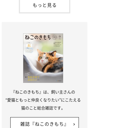
「ね
てお世話を求めるときに鳴き声を使いま
もっと見る
す。子猫なので「ニャー」よりもややか細
い「ミャア」といった鳴き声になります
が、この鳴き声を聞くと成猫が反応すると
いう習性があるようで
『ねこのきもち』は、飼い主さんの
“愛猫ともっと仲良くなりたい”にこたえる
猫のこと総合雑誌です。
雑誌『ねこのきもち』