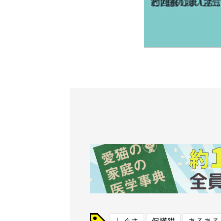
しぐさ
保護猫
あるある