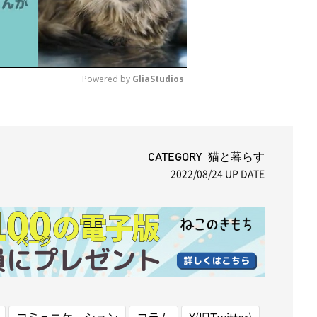
Powered by 
GliaStudios
M
u
t
CATEGORY 猫と暮らす
2022/08/24
UP DATE
e
コミュニケーション
コラム
X(旧Twitter)