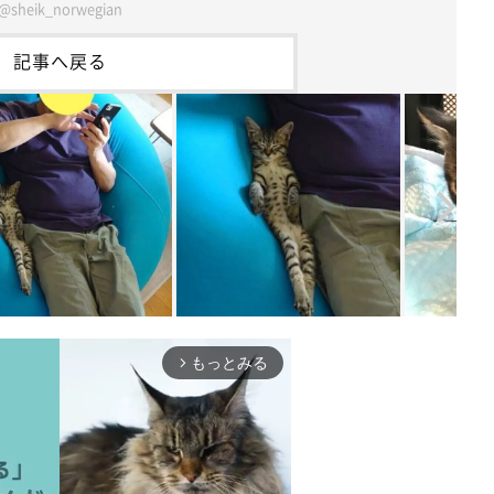
@sheik_norwegian
記事へ戻る
もっとみる
arrow_forward_ios