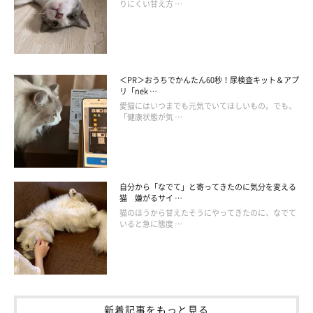
りにくい甘え方 …
＜PR＞おうちでかんたん60秒！尿検査キット＆アプ
リ「nek …
愛猫にはいつまでも元気でいてほしいもの。でも、
「健康状態が気 …
自分から「なでて」と寄ってきたのに気分を変える
猫 嫌がるサイ …
猫のほうから甘えたそうにやってきたのに、なでて
いると急に態度 …
新着記事をもっと見る