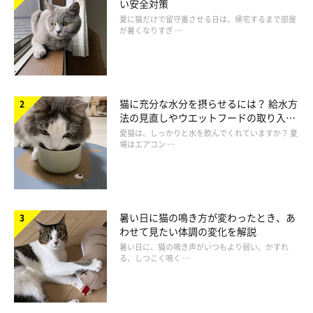
い安全対策
夏に猫だけで留守番させる日は、帰宅するまで部屋
が暑くなりすぎ …
猫に充分な水分を摂らせるには？ 給水方
法の見直しやウエットフードの取り入れ
方を解説
愛猫は、しっかりと水を飲んでくれていますか？ 夏
場はエアコン …
暑い日に猫の鳴き方が変わったとき、あ
わせて見たい体調の変化を解説
暑い日に、猫の鳴き声がいつもより弱い、かすれ
る、しつこく鳴く …