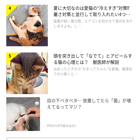
夏に大切なのは愛猫の“冷えすぎ”対策⁉
暑さ対策と並行して取り入れたい4つの
工夫
猛暑が続く夏の間、エアコンを効かせて室内を冷や
しますよね。し …
頭を突き出して「なでて」とアピールす
る猫の心理とは？ 獣医師が解説
出会ったときから“かまってちゃん”な愛猫。譲渡会
での小鉄くん …
目の下ベタベタ… 放置してたら「菌」が増
えてるってマジ？
PR(AIGATE株式会社)