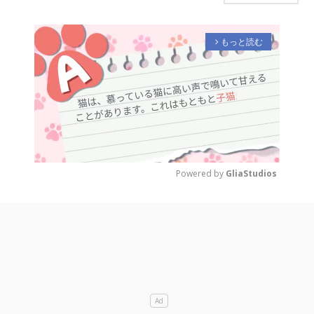
もっと読む
arrow_forward_ios
Powered by 
GliaStudios
M
u
t
e