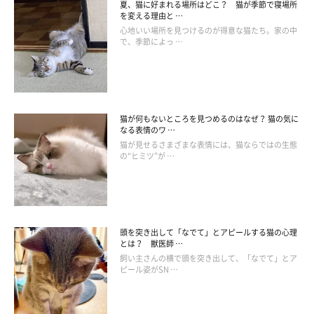
夏、猫に好まれる場所はどこ？ 猫が季節で寝場所
を変える理由と …
心地いい場所を見つけるのが得意な猫たち。家の中
で、季節によっ …
猫が何もないところを見つめるのはなぜ？ 猫の気に
なる表情のワ …
猫が見せるさまざまな表情には、猫ならではの生態
の“ヒミツ”が …
頭を突き出して「なでて」とアピールする猫の心理
とは？ 獣医師 …
飼い主さんの横で頭を突き出して、「なでて」とア
ピール姿がSN …