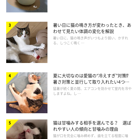
暑い日に猫の鳴き方が変わったとき、あ
わせて見たい体調の変化を解説
暑い日に、猫の鳴き声がいつもより弱い、かすれ
る、しつこく鳴く …
夏に大切なのは愛猫の“冷えすぎ”対策⁉
暑さ対策と並行して取り入れたい4つの
工夫
猛暑が続く夏の間、エアコンを効かせて室内を冷や
しますよね。し …
猫は甘噛みする相手を選んでる？ 選ば
れやすい人の傾向と甘噛みの理由
猫が口を完全に噛み締めず、歯を立てる程度に噛