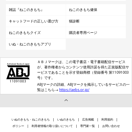
雑誌『ねこのきもち』
ねこのきもち健保
キャットフードの正しい選び方
猫診断
ねこのきもちクイズ
購読者専用ページ
いぬ・ねこのきもちアプリ
ＡＢＪマークは、この電子書店・電子書籍配信サービス
が、著作権者からコンテンツ使用許諾を得た正規版配信サ
ービスであることを示す登録商標（登録番号 第11091003
号）です。
ABJマークの詳細、ABJマークを掲示しているサービスの一
覧はこちら→
https://aebs.or.jp/
いぬのきもち・ねこのきもち
いぬのきもち
広告掲載
利用規約
ポリシー
利用者情報の取り扱いについて
専門家一覧
お問い合わせ