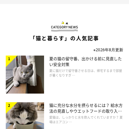
「猫と暮らす」の人気記事
※2026年8月更新
夏の猫の留守番、出かける前に見直した
い安全対策
夏に猫だけで留守番させる日は、帰宅するまで部屋
が暑くなりすぎ …
猫に充分な水分を摂らせるには？ 給水方
法の見直しやウエットフードの取り入れ
方を解説
愛猫は、しっかりと水を飲んでくれていますか？ 夏
場はエアコン …