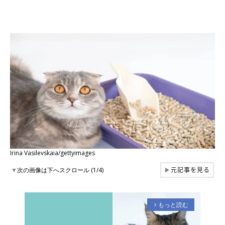
Irina Vasilevskaia/gettyimages
元記事を見る
▼
次の画像は下へスクロール (1/4)
▶
もっと読む
arrow_forward_ios