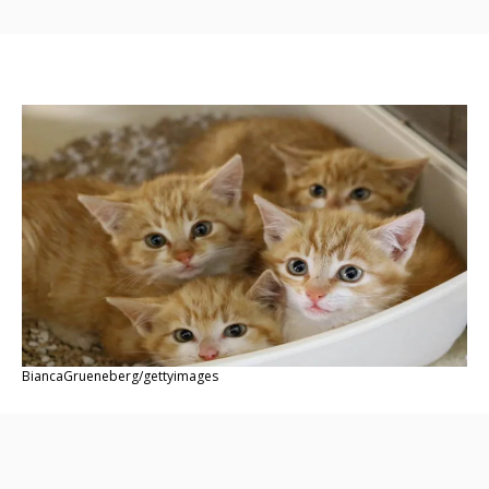
BiancaGrueneberg/gettyimages