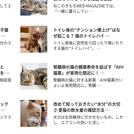
してエ
ねこのきもちWEB MAGAZINEでは、
「一緒に暮らしてい …
子猫
トイレ後の“テンション爆上げ”はな
 …
ぜ起こる？ 猫のトイレハイ …
分のス
トイレ直後に突然走り回ったり鳴いたり
する猫の“トイレハイ”。 …
と
腎臓病の猫の健康寿命を延ばす「AIM
を …
猫薬」が実用化間近に！ …
相談室
腎臓病の猫に対する新薬・AIM猫薬がい
よいよ実用間近に。腎臓 …
ック
改めて知っておきたい“水分”の大切
 …
さ 愛猫の飲水量の確認方法 …
ックス
水分は生命維持に欠かせないもの。しか
し、エアコンの効いた涼し …