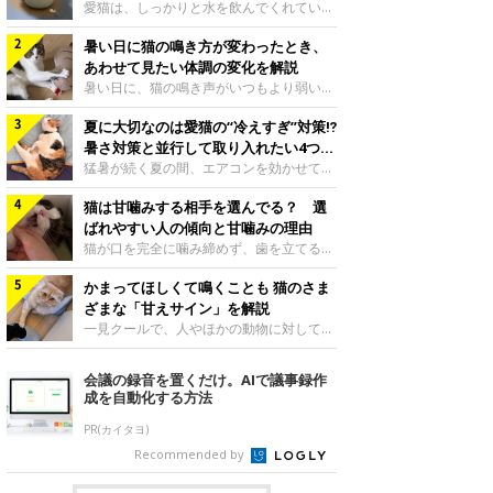
入れ方を解説
愛猫は、しっかりと水を飲んでくれていま
すか？ 夏場はエアコンで室内が涼しいこ
暑い日に猫の鳴き方が変わったとき、
ともあり、猫があまり水を飲まないこと
も。積極的に水分を摂らせるためには、給
あわせて見たい体調の変化を解説
水方法を見直したり、フードから水分を摂
暑い日に、猫の鳴き声がいつもより弱い、
らせたりする方法があります。今回は獣医
かすれる、しつこく鳴くなど、ふだんと違
師の重本仁先生に、猫に水分を摂らせるた
夏に大切なのは愛猫の“冷えすぎ”対策⁉
って聞こえることがあります。 そんなと
めにできるためできる工夫を教えていただ
き、あわせてどのような様子を確認したら
暑さ対策と並行して取り入れたい4つの
きました。ボウルの高さを愛猫の好みにね
よいのでしょうか。暑い日に猫の鳴き方が
工夫
猛暑が続く夏の間、エアコンを効かせて室
このきもち投稿写真ギャラリー水飲みボウ
変わるときの見方や注意したい体調の変化
内を冷やしますよね。しかし、人にとって
ルの高さは、猫が飲むときに頭が胃より下
などについて、ねこのきもち獣医師相談室
猫は甘噛みする相手を選んでる？ 選
は快適な温度でも、猫にとっては温度が低
にならないように設定すると飲みやすいで
の山口みき先生に伺いました。 鳴き方の
すぎることも。暑さ対策と並行して、冷え
ばれやすい人の傾向と甘噛みの理由
しょう。首を深く折り曲げずに済むため、
変化だけで判断せず、全身の様子も確認し
すぎ対策もしっかりと行うことが大切で
猫が口を完全に噛み締めず、歯を立てる程
関節や食道への負
てねこのきもち投稿写真ギャラリー猫の鳴
す。今回は獣医師の重本仁先生に、猫の冷
度に噛む“甘噛み”。遊びやスキンシップの
き方が変わったとき、暑さと関係している
えすぎを防ぐ4つの対策を教えていただき
かまってほしくて鳴くことも 猫のさま
ときに繰り出すことがありますが、同じ家
ように見えることがあります。 ただ、鳴
ました。（1） 冷房の効いていない部屋に
族でも噛まれる頻度に違いがあると感じる
ざまな「甘えサイン」を解説
き声だけで原因を決めるのは難しく、体調
行き来できるようにするねこのきもち投稿
ことも。ねこのきもちWEB MAGAZINEで
一見クールで、人やほかの動物に対してあ
や環境の変化を
写真ギャラリー猫が寒いと感じたときに、
は、飼い主さんたちにアンケートを実施
まり求めないように見える猫。しかし、実
冷気から逃れる「逃げ場」を用意しておき
し、愛猫が甘噛みする相手を選んでいると
は甘えん坊な性格の猫も少なくありませ
会議の録音を置くだけ。AIで議事録作
ましょう。冷房の効いていない部屋や廊下
感じる状況を教えてもらいました。また、
ん。今回は猫たちが出している“甘えサイ
成を自動化する方法
へも自由に行き来できるように、ドアは猫
ねこのきもち獣医師相談室の原駿太朗先生
ン”について、帝京科学大学生命環境学部
が通れる程度に
には、実際に猫は甘噛みする相手を選んで
アニマルサイエンス学科准教授の加隈良枝
PR(カイタヨ)
いるのか、その真相をお聞きします。約6
先生に教えていただきました。鳴くのは、
Recommended by
割の飼い主さんが「甘噛みする相手を選ん
かまってほしいサインねこのきもち投稿写
でいる」と感じていた※2026年5月実施
真ギャラリーもともと、子猫が親猫に対し