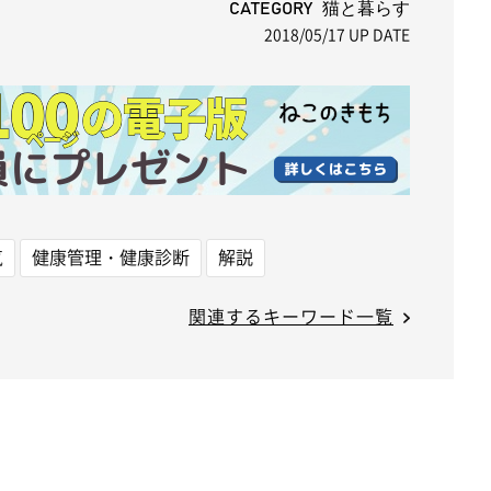
t
CATEGORY 猫と暮らす
2018/05/17
UP DATE
e
気
健康管理・健康診断
解説
関連するキーワード一覧