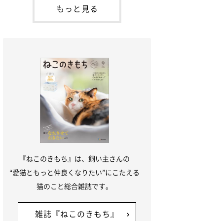
「ね
てお世話を求めるときに鳴き声を使いま
もっと見る
す。子猫なので「ニャー」よりもややか細
い「ミャア」といった鳴き声になります
が、この鳴き声を聞くと成猫が反応すると
いう習性があるようで
『ねこのきもち』は、飼い主さんの
“愛猫ともっと仲良くなりたい”にこたえる
猫のこと総合雑誌です。
雑誌『ねこのきもち』