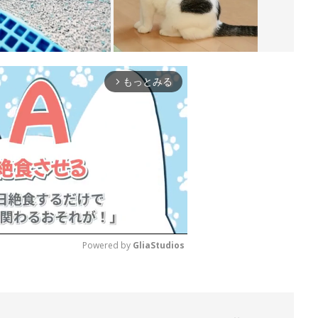
もっとみる
arrow_forward_ios
Powered by 
GliaStudios
M
u