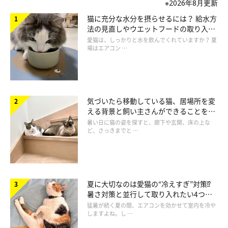
※2026年8月更新
猫に充分な水分を摂らせるには？ 給水方
法の見直しやウエットフードの取り入れ
方を解説
愛猫は、しっかりと水を飲んでくれていますか？ 夏
場はエアコン …
気づいたら移動している猫、居場所を変
える背景と飼い主さんができることを獣
医師が解説
暑い日に猫の姿を探すと、廊下や玄関、床の上な
ど、さっきまでと …
夏に大切なのは愛猫の“冷えすぎ”対策⁉
暑さ対策と並行して取り入れたい4つの
工夫
猛暑が続く夏の間、エアコンを効かせて室内を冷や
しますよね。し …