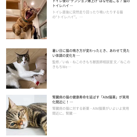
トイレ後の“テンション爆上げ”はなぜ起こる？ 猫の
トイレハイ …
トイレ直後に突然走り回ったり鳴いたりする猫
の“トイレハイ”。 …
暑い日に猫の鳴き方が変わったとき、あわせて見た
い体調の変化を …
監修／いぬ・ねこのきもち獣医師相談室 文／ねこの
きもちWe …
腎臓病の猫の健康寿命を延ばす「AIM猫薬」が実用
化間近に！ …
腎臓病の猫に対する新薬・AIM猫薬がいよいよ実用
間近に。腎臓 …