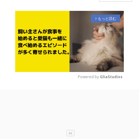
もっと読む
arrow_forward_ios
Powered by 
GliaStudios
M
u
t
e