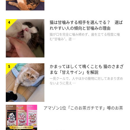
猫は甘噛みする相手を選んでる？ 選ば
れやすい人の傾向と甘噛みの理由
猫が口を完全に噛み締めず、歯を立てる程度に噛
む“甘噛み”。遊 …
かまってほしくて鳴くことも 猫のさまざ
まな「甘えサイン」を解説
一見クールで、人やほかの動物に対してあまり求め
ないように見え …
アマゾン1位「このお茶ガチです」噂のお茶