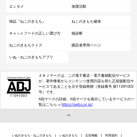
エンタメ
保護活動
雑誌『ねこのきもち』
ねこのきもち健保
キャットフードの正しい選び方
猫診断
ねこのきもちクイズ
購読者専用ページ
いぬ・ねこのきもちアプリ
ＡＢＪマークは、この電子書店・電子書籍配信サービス
が、著作権者からコンテンツ使用許諾を得た正規版配信サ
ービスであることを示す登録商標（登録番号 第11091003
号）です。
ABJマークの詳細、ABJマークを掲示しているサービスの一
覧はこちら→
https://aebs.or.jp/
いぬのきもち・ねこのきもち
いぬのきもち
広告掲載
利用規約