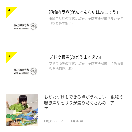
眼瞼内反症[がんけんないはんしょう]
眼瞼内反症の症状と治療、予防方法解説ペルシャネ
コなど鼻の低い …
ブドウ膜炎[ぶどうまくえん]
ブドウ膜炎の症状と治療、予防方法解説目にある虹
彩や毛様体、脈 …
おかたづけもできる点がうれしい！ 動物の
鳴き声やセリフが盛りだくさんの「アニ
ア ...
PR(タカラトミー｜Hugkum)