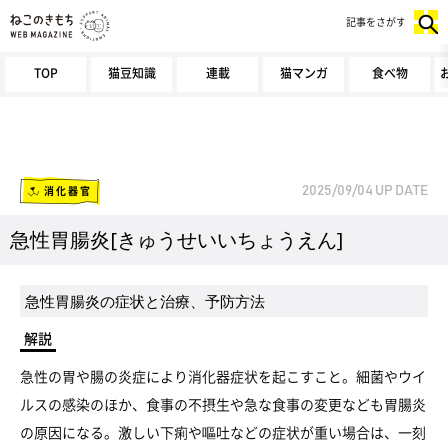
記事をさがす
TOP
猫豆知識
連載
猫マンガ
食べ物
消化器官
2025/09/04
UP DATE
急性胃腸炎[きゅうせいいちょうえん]
急性胃腸炎の症状と治療、予防方法
解説
急性の胃や腸の炎症により消化器症状を起こすこと。細菌やウイ
ルスの感染のほか、食事の不摂生や急な食事の変更なども胃腸炎
の原因になる。激しい下痢や嘔吐などの症状が重い場合は、一刻