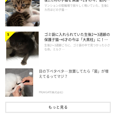
でツンデレなコに成長
マンションの駐輪場で弱々しく鳴いていた、生後1
「あっ！！！！」
カ月ほどの子猫 …
@jirorokun
今度は
まんまるおめめがカメラ目線に！
何かを思い出したかの
ように、突然びっくりするじろうくんなのでした。いきなりそん
ゴミ袋に入れられていた生後2〜3週齢の
保護子猫→6才の今は「大黒柱」に！
な顔になったら、見ているこちらまでびっくりしちゃいそうです
美しい黒猫に成長した姿にグッとくる
生後2〜3週齢ごろに、ゴミ袋の中で見つかった小さ
（笑）
な命。ミルク …
遊びと驚きの切り替えが激しすぎるじろうくんの姿に、
Instagramユーザーさんからは
「遊び方も驚き方もクセがすごく
目の下ベタベタ… 放置してたら「菌」が増
えてるってマジ？
て目が離せない」「ジロたん ほんまおもろい」「じろくん独特
の動き 上半身と下半身が別みたい 突然驚く時々あるあるです
（笑）」
との声が寄せられています♪
PR(AIGATE株式会社)
もっと見る