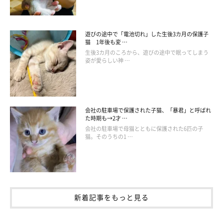
じろう🍜(@jirorokun)がシェアした投稿
遊びの途中で「電池切れ」した生後3カ月の保護子
猫 1年後も変 …
生後3カ月のころから、遊びの途中で眠ってしまう
★Instagram、Twitterで「#ねこのきもち」「#ねこのきもち部」
姿が愛らしい神 …
でご投稿いただいた素敵な写真・動画を紹介しています。
会社の駐車場で保護された子猫、「暴君」と呼ばれ
参照／Instagram（
@jirorokun
）
た時期も→2才 …
文／二宮ねこむ
会社の駐車場で母猫とともに保護された6匹の子
猫。そのうちの1 …
新着記事をもっと見る