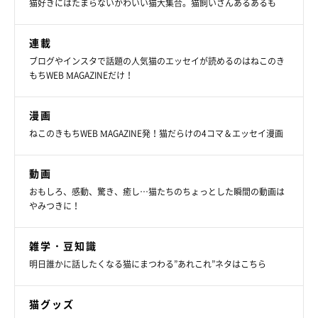
猫好きにはたまらないかわいい猫大集合。猫飼いさんあるあるも
連載
ブログやインスタで話題の人気猫のエッセイが読めるのはねこのき
もちWEB MAGAZINEだけ！
漫画
ねこのきもちWEB MAGAZINE発！猫だらけの4コマ＆エッセイ漫画
動画
おもしろ、感動、驚き、癒し…猫たちのちょっとした瞬間の動画は
やみつきに！
雑学・豆知識
明日誰かに話したくなる猫にまつわる”あれこれ”ネタはこちら
猫グッズ