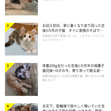
お迎え初日、家に着くなり走り回った生
後3カ月の子猫 すぐに家族のそばで落
ち着く姿に「迎えてよかった」
生後約3カ月で家族になった、ノルウェージャンフ
ォレストキャッ …
体重200g台だった生後1カ月半の保護子
猫兄妹→6才の今、寄り添って眠る姿に
ほっこり！
体重200g台だった2匹の保護子猫。飼い主さんの家
族になって …
炎天下、駐輪場で弱々しく鳴いていた生
後1カ月の子猫を保護→1才の今、筋肉質