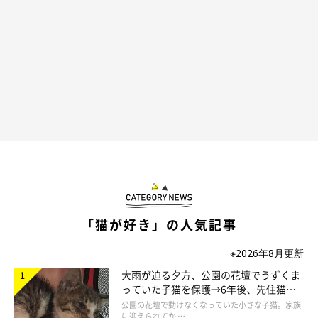
「猫が好き」の人気記事
すっごい体勢…
※2026年8月更新
@jirorokun
大雨が迫る夕方、公園の花壇でうずくま
っていた子猫を保護→6年後、先住猫
でもやっぱり猫じゃらしが気になる？ かと思いきや…
と“姉妹”のような関係に
公園の花壇で動けなくなっていた小さな子猫。家族
に迎えられてか …