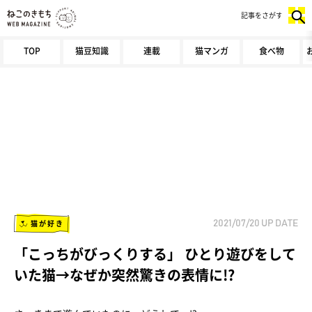
記事をさがす
TOP
猫豆知識
連載
猫マンガ
食べ物
猫が好き
2021/07/20
UP DATE
「こっちがびっくりする」 ひとり遊びをして
いた猫→なぜか突然驚きの表情に!?