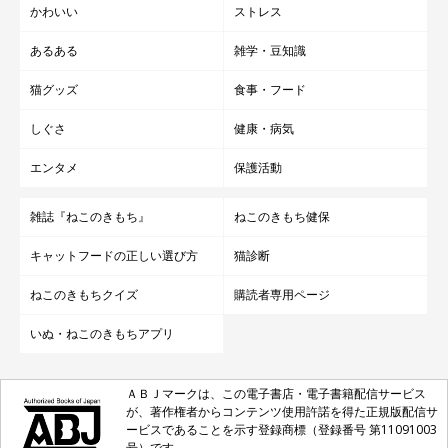
かわいい
ストレス
あるある
雑学・豆知識
猫グッズ
食事・フード
しぐさ
健康・病気
エンタメ
保護活動
雑誌『ねこのきもち』
ねこのきもち健保
キャットフードの正しい選び方
猫診断
ねこのきもちクイズ
購読者専用ページ
いぬ・ねこのきもちアプリ
ＡＢＪマークは、この電子書店・電子書籍配信サービス
が、著作権者からコンテンツ使用許諾を得た正規版配信サ
ービスであることを示す登録商標（登録番号 第11091003
号）です。