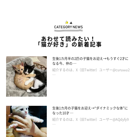
あわせて読みたい！
「猫が好き」の新着記事
生後1カ月半の2匹の子猫をお迎え→もうすぐ2才に
なる今、仲の …
紹介するのは、X（旧Twitter）ユーザー@curumu2
…
この投稿をInstagramで見る
生後1カ月の子猫をお迎え→“ダイナミックな体”に
なった10才 …
紹介するのは、X（旧Twitter）ユーザー@AQdyfy9
…