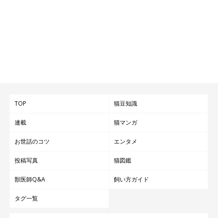
動物病院で動物看護士として勤務後、現在は個人で犬猫を預かり
里親を探す「一時預かりボランティア」を続けている。犬猫の保
護や介護について、大変な現実だけでなく、楽しさ・幸せをSNS
で発信し大きな話題に。
2022年
「たまさんちのホゴイヌ」（世界文化社）
、2023年
「た
まさんちのホゴネコ」（世界文化社）
を出版。著者印税を動物福
祉活動に充てている。
TOP
猫豆知識
連載
猫マンガ
instagram：
@tamtam__111
お世話のコツ
エンタメ
投稿写真
猫図鑑
獣医師Q&A
飼い方ガイド
タグ一覧