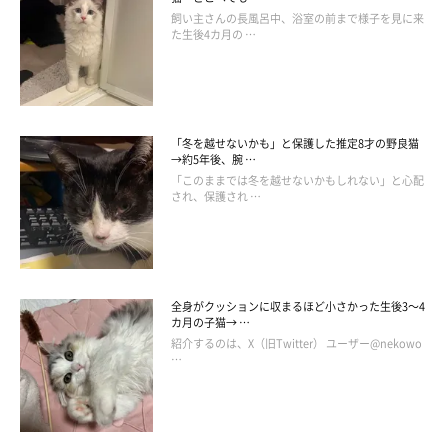
飼い主さんの長風呂中、浴室の前まで様子を見に来
た生後4カ月の …
「冬を越せないかも」と保護した推定8才の野良猫
→約5年後、腕 …
「このままでは冬を越せないかもしれない」と心配
され、保護され …
全身がクッションに収まるほど小さかった生後3～4
カ月の子猫→ …
紹介するのは、X（旧Twitter） ユーザー@nekowo
…
結果、激おこなたまちゃん