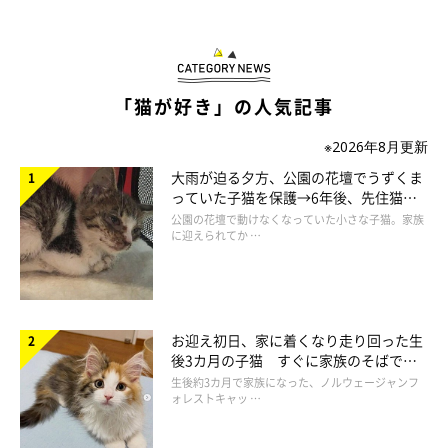
目で追えない程のスピードで起こった大惨事に、おかーさんもび
「猫が好き」の人気記事
っくり呆けてしまいます。
※2026年8月更新
ハッ！ そんなことより、大切なたまちゃん！
大雨が迫る夕方、公園の花壇でうずくま
お湯がかかったりしていないか心配になった、おかーさん。
っていた子猫を保護→6年後、先住猫
と“姉妹”のような関係に
公園の花壇で動けなくなっていた小さな子猫。家族
に迎えられてか …
入っていたのは熱湯ですからね！ かかっていたら、それは大
変！
お迎え初日、家に着くなり走り回った生
後3カ月の子猫 すぐに家族のそばで落
ち着く姿に「迎えてよかった」
生後約3カ月で家族になった、ノルウェージャンフ
ォレストキャッ …