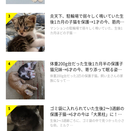
炎天下、駐輪場で弱々しく鳴いていた生
後1カ月の子猫を保護→1才の今、筋肉質
でツンデレなコに成長
マンションの駐輪場で弱々しく鳴いていた、生後1
カ月ほどの子猫 …
体重200g台だった生後1カ月半の保護子
猫兄妹→6才の今、寄り添って眠る姿に
たまちゃんのもとへ、すぐに駆け寄るおかー
ほっこり！
体重200g台だった2匹の保護子猫。飼い主さんの家
さん
族になって …
ゴミ袋に入れられていた生後2〜3週齢の
保護子猫→6才の今は「大黒柱」に！
美しい黒猫に成長した姿にグッとくる
生後2〜3週齢ごろに、ゴミ袋の中で見つかった小さ
な命。ミルク …