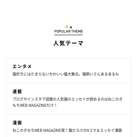
いやいや…たまちゃんの怒りはもっとも。
ええ、はい、おかーさんが悪いんです。
ちゃんとカップ麺を見張っていなかったおかーさんのミスなんで
す。
人気テーマ
焦っちゃって突然たまちゃんの体をぺたぺた触りだしてごめん
ね。
エンタメ
これからは危なそうな場所に置かないようにするね。
猫好きにはたまらないかわいい猫大集合。猫飼いさんあるあるも
連載
ブログやインスタで話題の人気猫のエッセイが読めるのはねこのき
もちWEB MAGAZINEだけ！
漫画
ねこのきもちWEB MAGAZINE発！猫だらけの4コマ＆エッセイ漫画