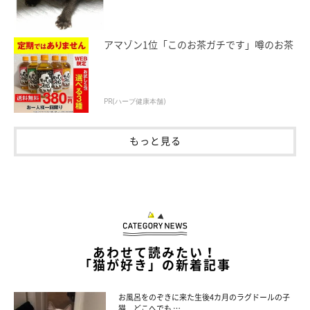
アマゾン1位「このお茶ガチです」噂のお茶
PR(ハーブ健康本舗)
もっと見る
「たまちゃん、大丈夫!? お湯かからなかった!?」
あわせて読みたい！
「猫が好き」の新着記事
少しのお湯でも、猫は火傷してしまうので、身体の隅々を念入り
に確認するおかーさん。
お風呂をのぞきに来た生後4カ月のラグドールの子
内心ヒヤヒヤです。
猫 どこへでも …