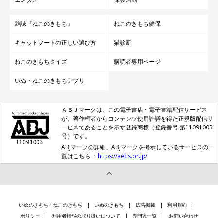
雑誌『ねこのきもち』
ねこのきもち健保
キャットフードの正しい選び方
猫診断
ねこのきもちクイズ
購読者専用ページ
いぬ・ねこのきもちアプリ
ＡＢＪマークは、この電子書店・電子書籍配信サービス
が、著作権者からコンテンツ使用許諾を得た正規版配信サ
ービスであることを示す登録商標（登録番号 第11091003
号）です。
ABJマークの詳細、ABJマークを掲示しているサービスの一
覧はこちら→
https://aebs.or.jp/
いぬのきもち・ねこのきもち
いぬのきもち
広告掲載
利用規約
ポリシー
利用者情報の取り扱いについて
専門家一覧
お問い合わせ