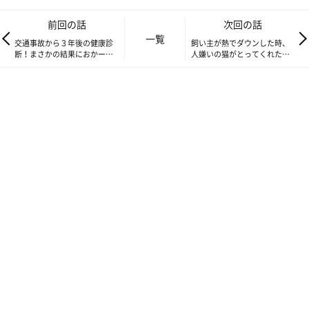
前回の話
次回の話
一覧
交通事故から３年後の健康診
飼い主が熱でダウンした時、
断！まさかの結果におかーさ
人嫌いの猫がとってくれた幸
んビックリ！【連載】交通事
せいっぱいの行動とは!?【連
故にあった猫を拾いました#42
載】交通事故にあった猫を拾
いました#44
日々に潜む危険…それはうっかりから起きます。
おかーさんのズボラ飯＝カップ麺にお湯を入れて待っていたある
とき。
そこにウン○ハイになったたまちゃんが、ハイなテンションのま
ま走ってきて、ジャンプ！！
…あ！！！
カップ麺を退かすことも、たまちゃんを避難させることもできな