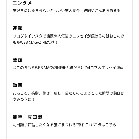
エンタメ
猫好きにはたまらないかわいい猫大集合。猫飼いさんあるあるも
連載
ブログやインスタで話題の人気猫のエッセイが読めるのはねこのき
もちWEB MAGAZINEだけ！
漫画
ねこのきもちWEB MAGAZINE発！猫だらけの4コマ＆エッセイ漫画
動画
おもしろ、感動、驚き、癒し…猫たちのちょっとした瞬間の動画は
やみつきに！
おこめちゃん
雑学・豆知識
@komehagimochi
明日誰かに話したくなる猫にまつわる”あれこれ”ネタはこちら
甘え下手で不器用だけれど、とても優しい性格だというおこめち