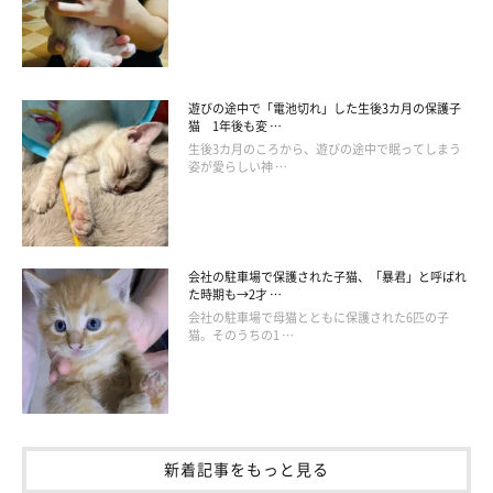
遊びの途中で「電池切れ」した生後3カ月の保護子
猫 1年後も変 …
生後3カ月のころから、遊びの途中で眠ってしまう
姿が愛らしい神 …
@komehagimochi
飼い主さん：
「いざ3匹と会ったとき、
『このコたちを引き離すようなことは
会社の駐車場で保護された子猫、「暴君」と呼ばれ
絶対にしたくない』
と強く思いました。
『3匹そろって家族に迎
た時期も→2才 …
会社の駐車場で母猫とともに保護された6匹の子
えてあげよう』
と、3匹と会った瞬間に私たち家族の答えは決ま
猫。そのうちの1 …
っていました」
こうして、くろちゃんの四十九日が過ぎた2021年6月17日、飼い
新着記事をもっと見る
主さんご家族は3匹の子猫おこめちゃん、おはぎくん、おもちく