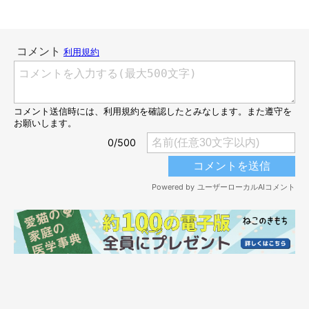
先代猫・くろちゃん。元野良猫だったくろちゃんは、5年程前から家の庭に
遊びに来ていたコだったそう。とても臆病で、初めは人の姿を見ただけで逃
げていたそうですが、ごはんをあげているうちにだんだんと心を開いてくれ
て家に入ってくるように。晩年は家猫として、飼い主さんの家で暮らしてい
たそう。
@kurotamgram
2021年5月6日、最愛の愛猫・くろちゃん（♂／享年推定12才）
が慢性腎不全で亡くなりました。
くろちゃんとの別れは本当につらく、もう二度とこんなにつらい
思いをしたくないという気持ちから、ご家族は
「もう猫は飼わな
い」
と決めていたそうですが、知り合いの保護猫団体の方から
「保護したきょうだい子猫がいる」
という話を聞いたのだといい
ます。