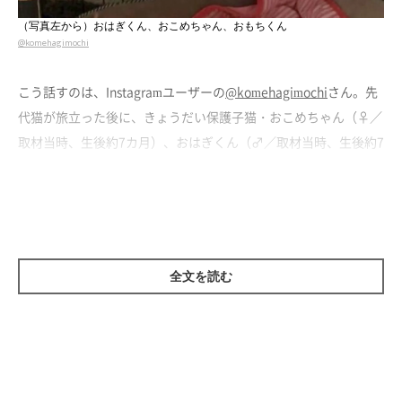
（写真左から）おはぎくん、おこめちゃん、おもちくん
@komehagimochi
こう話すのは、Instagramユーザーの
@komehagimochi
さん。先
代猫が旅立った後に、きょうだい保護子猫・おこめちゃん（♀／
取材当時、生後約7カ月）、おはぎくん（♂／取材当時、生後約7
カ月）、おもちくん（♂／取材当時、生後約7カ月）と出会い、
家族に迎えることとなったようです。
ねこのきもちWEB MAGAZINEでは、3匹との出会いのエピソード
などについて、飼い主さんにお話を伺いました。
全文を読む
先代猫が亡くなり悲しみの中にいたときに、
保護された3匹の子猫のことを知ることに