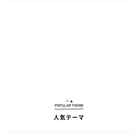
んを家族に迎え入れたのでした。
人気テーマ
3匹の性格の違いが、見ていて楽しい！