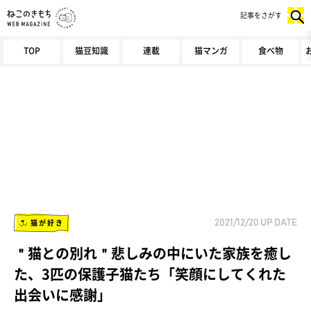
記事をさがす
TOP
猫豆知識
連載
猫マンガ
食べ物
猫が好き
2021/12/20
UP DATE
＂猫との別れ＂悲しみの中にいた家族を癒し
た、3匹の保護子猫たち「笑顔にしてくれた
出会いに感謝」