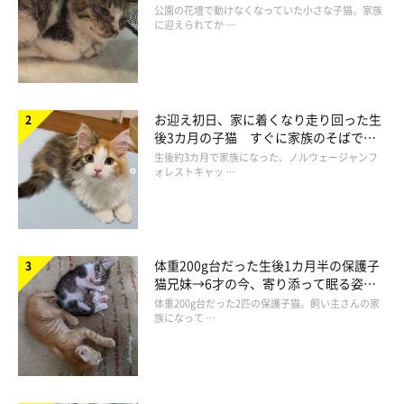
と“姉妹”のような関係に
公園の花壇で動けなくなっていた小さな子猫。家族
に迎えられてか …
2021年4月末に生まれたおこめちゃん、おはぎくん、おもちくん。野良の母
猫が産んだコたちで、すぐに保護団体の方によって保護されたのだそう。
@komehagimochi
お迎え初日、家に着くなり走り回った生
後3カ月の子猫 すぐに家族のそばで落
飼い主さん：
ち着く姿に「迎えてよかった」
生後約3カ月で家族になった、ノルウェージャンフ
「
『子猫たちの里親を探している』
というお話でしたが、くろち
ォレストキャッ …
ゃんが亡くなってあまりに日が浅かったことと、家族の気持ちが
まだ整理できていなかったこともあり、少し迷いはありました。
体重200g台だった生後1カ月半の保護子
くろちゃんに対して申し訳ない気持ちと、くろちゃんの穴を埋め
猫兄妹→6才の今、寄り添って眠る姿に
るようで3匹にとっても失礼な気がして… 。ただ、くろちゃんの
ほっこり！
体重200g台だった2匹の保護子猫。飼い主さんの家
族になって …
いない家があまりにも寂しく、保護団体の方も
『顔を見てみるだ
けでもいいから』と言ってくれたので、3匹に会ってみることに
した
んです」