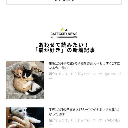
とも考えて、顔合わせの日まで家族内でたくさん話し合いをした
そう。そして、いざ対面したときに
「3匹とも家族に迎えてあげ
たい」
と、家族全員同じ気持ちを抱いたそうです。
あわせて読みたい！
「猫が好き」の新着記事
生後1カ月半の2匹の子猫をお迎え→もうすぐ2才に
なる今、仲の …
紹介するのは、X（旧Twitter）ユーザー@curumu2
…
生後1カ月の子猫をお迎え→“ダイナミックな体”に
なった10才 …
紹介するのは、X（旧Twitter）ユーザー@AQdyfy9
…