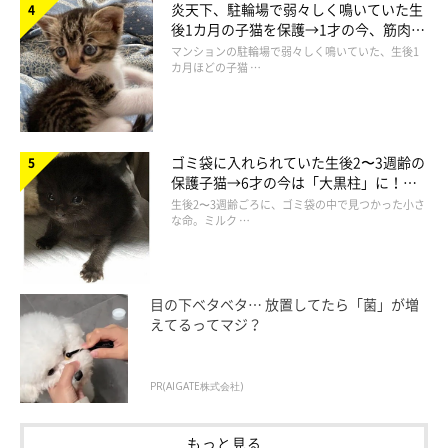
炎天下、駐輪場で弱々しく鳴いていた生
後1カ月の子猫を保護→1才の今、筋肉質
でツンデレなコに成長
マンションの駐輪場で弱々しく鳴いていた、生後1
カ月ほどの子猫 …
ゴミ袋に入れられていた生後2〜3週齢の
保護子猫→6才の今は「大黒柱」に！
美しい黒猫に成長した姿にグッとくる
生後2〜3週齢ごろに、ゴミ袋の中で見つかった小さ
な命。ミルク …
目の下ベタベタ… 放置してたら「菌」が増
えてるってマジ？
@komehagimochi
PR(AIGATE株式会社)
飼い主さんご家族は、子猫たちを引き取ることになったときのこ
もっと見る