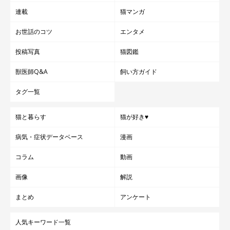
連載
猫マンガ
お世話のコツ
エンタメ
毎日が新しい発見！ 3匹のおかげで、家族
みんなが笑顔に
投稿写真
猫図鑑
獣医師Q&A
飼い方ガイド
タグ一覧
猫と暮らす
猫が好き♥
病気・症状データベース
漫画
コラム
動画
画像
解説
まとめ
アンケート
人気キーワード一覧