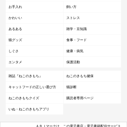
写真提供／@komehagimochi
お手入れ
飼い方
かわいい
ストレス
おこめちゃん、おはぎくん、おもちくんの成長を日々見守ってい
る飼い主さんご家族。一緒に暮らし始めて約半年が経過するそう
あるある
雑学・豆知識
ですが、3匹を家族に迎えたことで
「家族みんなに笑顔が戻っ
猫グッズ
食事・フード
た」
といいます。
しぐさ
健康・病気
エンタメ
保護活動
雑誌『ねこのきもち』
ねこのきもち健保
キャットフードの正しい選び方
猫診断
ねこのきもちクイズ
購読者専用ページ
いぬ・ねこのきもちアプリ
ＡＢＪマークは、この電子書店・電子書籍配信サービス