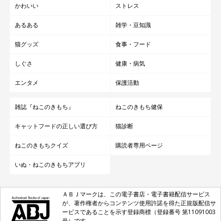
かわいい
ストレス
あるある
雑学・豆知識
猫グッズ
食事・フード
しぐさ
健康・病気
エンタメ
保護活動
雑誌『ねこのきもち』
ねこのきもち健保
キャットフードの正しい選び方
猫診断
ねこのきもちクイズ
購読者専用ページ
いぬ・ねこのきもちアプリ
ＡＢＪマークは、この電子書店・電子書籍配信サービス
が、著作権者からコンテンツ使用許諾を得た正規版配信サ
ービスであることを示す登録商標（登録番号 第11091003
号）です。