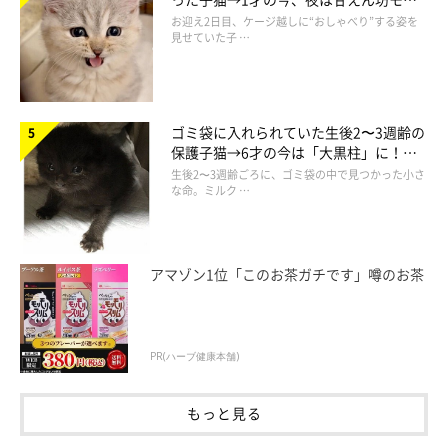
分に嫌なことをしない人、自分にとってよいことをしてくれる人
ドになるコに成長！
お迎え2日目、ケージ越しに“おしゃべり”する姿を
見せていた子 …
と猫が認識してくれれば、すぐに懐いてくれる
でしょう」
ゴミ袋に入れられていた生後2〜3週齢の
保護子猫→6才の今は「大黒柱」に！
美しい黒猫に成長した姿にグッとくる
生後2〜3週齢ごろに、ゴミ袋の中で見つかった小さ
な命。ミルク …
アマゾン1位「このお茶ガチです」噂のお茶
PR(ハーブ健康本舗)
もっと見る