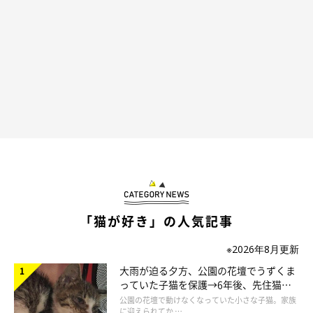
「猫が好き」の人気記事
getty
※2026年8月更新
ーー飼い主の自分よりも、なぜか他人に懐くような猫の場合、そ
大雨が迫る夕方、公園の花壇でうずくま
の人のどんな部分がよくて懐く傾向にありますか？
っていた子猫を保護→6年後、先住猫
と“姉妹”のような関係に
公園の花壇で動けなくなっていた小さな子猫。家族
に迎えられてか …