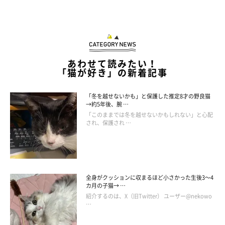
猫に愛情を伝えるためのポイント
あわせて読みたい！
「猫が好き」の新着記事
「冬を越せないかも」と保護した推定8才の野良猫
→約5年後、腕 …
「このままでは冬を越せないかもしれない」と心配
され、保護され …
getty
全身がクッションに収まるほど小さかった生後3～4
カ月の子猫→ …
紹介するのは、X（旧Twitter） ユーザー@nekowo
ーー愛猫に愛情を伝えるために、飼い主さんが心がけたいことは
…
ありますか？