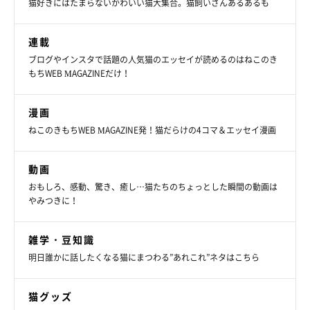
猫好きにはたまらないかわいい猫大集合。猫飼いさんあるあるも
猫に好かれやすい人には、大きな声で話さない、大胆な動きをし
ない、猫が嫌がることはしないなど、傾向があるようです。ぜ
連載
ひ、心がけてみてくださいね！
ブログやインスタで話題の人気猫のエッセイが読めるのはねこのき
もちWEB MAGAZINEだけ！
（監修：ねこのきもち獣医師相談室 獣医師・丸山知美先生）
漫画
※記事と写真に関連性はありませんので予めご了承ください。
ねこのきもちWEB MAGAZINE発！猫だらけの4コマ＆エッセイ漫画
取材・文／sorami
編集／ねこのきもちWeb編集室
動画
おもしろ、感動、驚き、癒し…猫たちのちょっとした瞬間の動画は
やみつきに！
雑学・豆知識
明日誰かに話したくなる猫にまつわる”あれこれ”ネタはこちら
猫グッズ