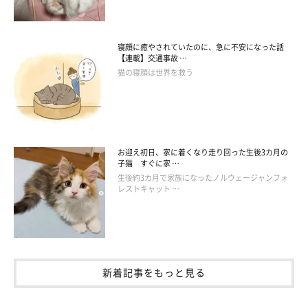
丸山先生
「まずは飼い主として、
猫にとって快適な生活を送れる環境を整
寝顔に癒やされていたのに、急に不安になった話
【連載】交通事故 …
えてあげること
が一番でしょう。たとえば、食生活をきちんと管
猫の寝顔は世界を救う
理する、トイレなどの衛生面を整える、室温を快適に保つなどで
す」
ーーふだんの接し方についてはどうでしょうか？
お迎え初日、家に着くなり走り回った生後3カ月の
子猫 すぐに家 …
生後約3カ月で家族になったノルウェージャンフォ
丸山先生
レストキャット …
「接し方は、
愛猫の性格を把握すること
が大切ですね。そのコが
甘えん坊タイプなのか、クールなタイプなのかでは、接し方も変
わってくるはずです。愛猫の性格と飼い主さんの接し方にズレが
あると、それが猫にとってストレスになり、愛情が伝わりにくく
新着記事をもっと見る
なってしまいます」