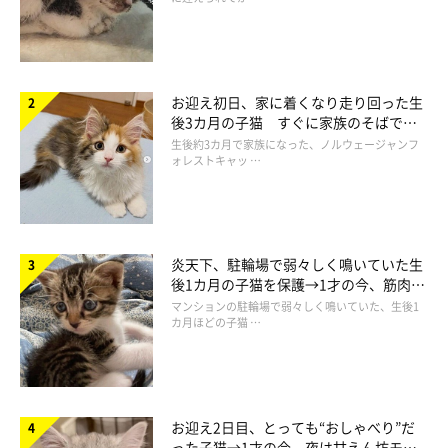
丸山先生
「先述したのとは対象的に、
優しく落ち着いた小さめの声で話し
かけてあげたり、猫の様子を見てかまってあげられる人を、猫は
好む傾向
があります。懐かれやすい人は、そうしたことが自然と
お迎え初日、家に着くなり走り回った生
できているのかもしれませんね。
後3カ月の子猫 すぐに家族のそばで落
ち着く姿に「迎えてよかった」
生後約3カ月で家族になった、ノルウェージャンフ
ォレストキャッ …
猫に好かれるには、猫の嫌がることを基本的にしないようにする
ことが大切です。お手入れなどを嫌がるコもいると思いますが、
お手入れが必要なときには徐々に慣れさせるなど、無理強いしな
い
ようにしましょう」
炎天下、駐輪場で弱々しく鳴いていた生
後1カ月の子猫を保護→1才の今、筋肉質
でツンデレなコに成長
マンションの駐輪場で弱々しく鳴いていた、生後1
ーー懐かれやすい人には、ちゃんと理由があるのですね。
カ月ほどの子猫 …
丸山先生
「基本的に、猫はマイペースな生き物なので、様子を見ながら接
お迎え2日目、とっても“おしゃべり”だ
してあげることが大切です。
いろいろなお世話をしてくれて、自
った子猫→1才の今、夜は甘えん坊モー