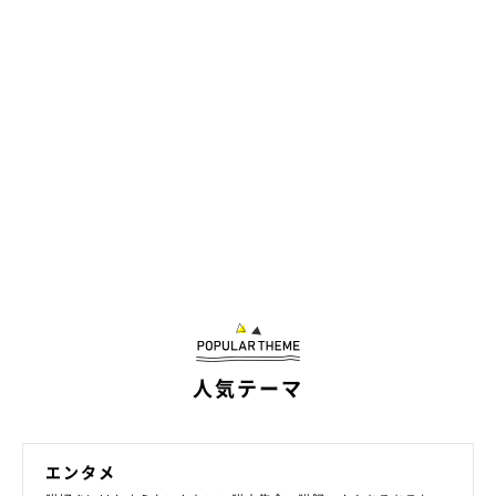
ーー愛猫の気持ちを考えて、適度な距離感で接してあげられると
いいですね。
人気テーマ
getty
エンタメ