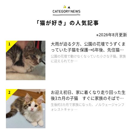
「にゃ！にゃんだ！」
ししまるが興奮すればするほどまるこはだんだんと冷めてい
「猫が好き」の人気記事
き、ちょっかいを先に出してきたにもかかわらず、まるこは軽や
※2026年8月更新
かに去っていった。
大雨が迫る夕方、公園の花壇でうずくま
っていた子猫を保護→6年後、先住猫
興奮冷めやらぬししまるは、ぶほぶほと勢い良く鼻息をだして
と“姉妹”のような関係に
公園の花壇で動けなくなっていた小さな子猫。家族
に迎えられてか …
いたが次第に落ち着き、じっと一点を凝視した後、おもむろに小
さな箱から這い出した。
向かった先は大きめの箱。きっと動きすぎて暑くなったに違い
お迎え初日、家に着くなり走り回った生
ない。
後3カ月の子猫 すぐに家族のそばで落
ち着く姿に「迎えてよかった」
生後約3カ月で家族になった、ノルウェージャンフ
ォレストキャッ …