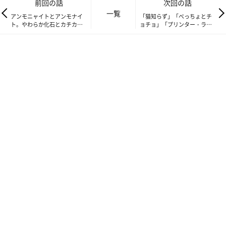
前回の話
次回の話
一覧
アンモニャイトとアンモナイ
「猫知らず」「べっちょとチ
ト。やわらか化石とカチカチ
ョチョ」「プリンター・ラ
化石の夢の競演のお話【連
ブ」の３つのお話。ねこばな
載】渋ネコししまるさん#163
しvol.6【連載】渋ネコししま
るさん#165
「グースカブースカ…」