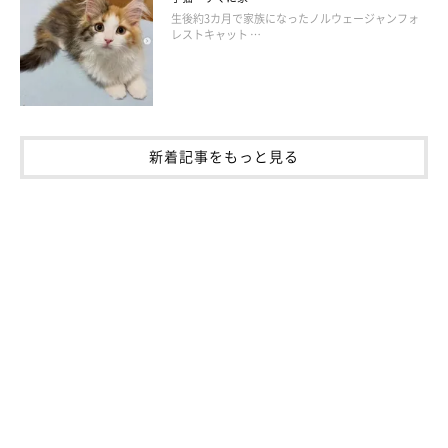
生後約3カ月で家族になったノルウェージャンフォ
レストキャット …
Taco（たこ）プロフィール
東京在住の漫画家・イラストレーター・キャラクタデザイナー。
新着記事をもっと見る
びゅうたびライターとしても活動中。
「ちいさな猫を召喚できたなら」「3匹のちいさな猫を召喚でき
たなら」「ぷっちねこ。」（徳間書店）など、好評発売中。「ち
いさな猫を召喚できたなら」は重版後、中国版・韓国版・インド
ネシア版も発売。
現在、Web上では不定期に新作漫画を更新中。詳しくは以下の
SNSへ。
・Instagram
Tacoのインスタ：
@tacos_cat
ししまるのインスタ：
@emonemon
・Twitter
：
@taco_emonemon