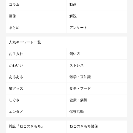
コラム
動画
画像
解説
まとめ
アンケート
人気キーワード一覧
お手入れ
飼い方
かわいい
ストレス
あるある
雑学・豆知識
猫グッズ
食事・フード
しぐさ
健康・病気
エンタメ
保護活動
雑誌『ねこのきもち』
ねこのきもち健保