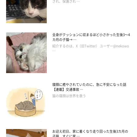
され、保護され …
ガリレオ温度計と蝉時雨
全身がクッションに収まるほど小さかった生後3～4
カ月の子猫→ …
紹介するのは、X（旧Twitter） ユーザー@nekowo
…
寝顔に癒やされていたのに、急に不安になった話
【連載】交通事故 …
猫の寝顔は世界を救う
お迎え初日、家に着くなり走り回った生後3カ月の
子猫 すぐに家 …