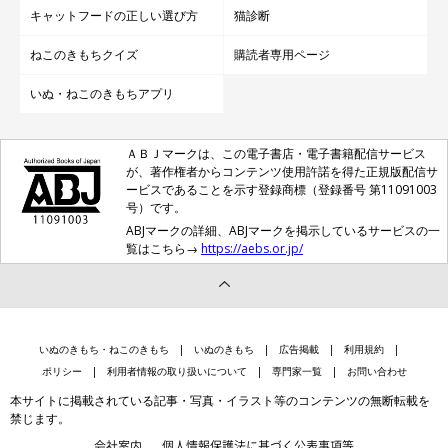
キャットフードの正しい選び方
猫診断
ねこのきもちクイズ
購読者専用ページ
いぬ・ねこのきもちアプリ
ＡＢＪマークは、この電子書店・電子書籍配信サービス
が、著作権者からコンテンツ使用許諾を得た正規版配信サ
ービスであることを示す登録商標（登録番号 第11091003
号）です。
ABJマークの詳細、ABJマークを掲示しているサービスの一
覧はこちら→
https://aebs.or.jp/
いぬのきもち・ねこのきもち
いぬのきもち
広告掲載
利用規約
ポリシー
利用者情報の取り扱いについて
専門家一覧
お問い合わせ
本サイトに掲載されている記事・写真・イラスト等のコンテンツの無断転載を
禁じます。
会社案内
個人情報保護法に基づく公表事項等