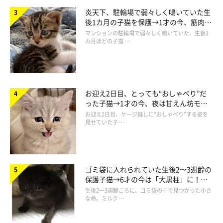
炎天下、駐輪場で弱々しく鳴いていた生
後1カ月の子猫を保護→1才の今、筋肉質
でツンデレなコに成長
マンションの駐輪場で弱々しく鳴いていた、生後1
カ月ほどの子猫 …
お迎え2日目、とっても“おしゃべり”だ
った子猫→1才の今、夜は甘えん坊モー
ドになるコに成長！
お迎え2日目、ケージ越しに“おしゃべり”する姿を
見せていた子 …
ゴミ袋に入れられていた生後2〜3週齢の
なんだかんだで、小さい箱が好き
保護子猫→6才の今は「大黒柱」に！
美しい黒猫に成長した姿にグッとくる
生後2〜3週齢ごろに、ゴミ袋の中で見つかった小さ
もし床にサイズが違う箱を並べたら、ししまるが入る箱の大き
な命。ミルク …
さでその時の温度がわかるかもしれない。それはまるでガリレ