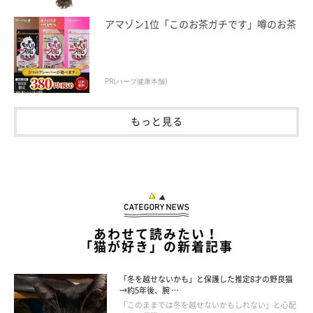
オ・ガリレイの原理から名付けられたガリレオ温度計のようだ。
アマゾン1位「このお茶ガチです」噂のお茶
なんて考えも、暑さと一緒に溶けていく。最後に残るは猫のこ
とだけ…。
PR(ハーブ健康本舗)
もっと見る
あわせて読みたい！
「猫が好き」の新着記事
「冬を越せないかも」と保護した推定8才の野良猫
→約5年後、腕 …
「このままでは冬を越せないかもしれない」と心配