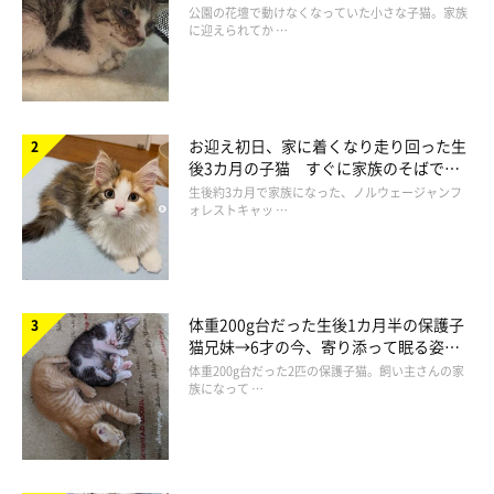
と“姉妹”のような関係に
公園の花壇で動けなくなっていた小さな子猫。家族
に迎えられてか …
保護猫についていろいろと調べていくなかで、次第に
「猫様を絶
対に幸せにする！」
という思いが強くなったそうです。
お迎え初日、家に着くなり走り回った生
後3カ月の子猫 すぐに家族のそばで落
ち着く姿に「迎えてよかった」
生後約3カ月で家族になった、ノルウェージャンフ
ォレストキャッ …
体重200g台だった生後1カ月半の保護子
猫兄妹→6才の今、寄り添って眠る姿に
ほっこり！
体重200g台だった2匹の保護子猫。飼い主さんの家
族になって …