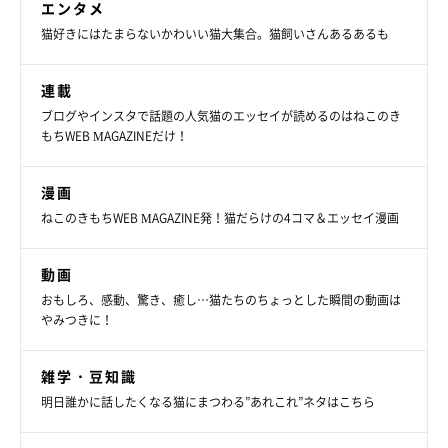
エンタメ
猫好きにはたまらないかわいい猫大集合。猫飼いさんあるあるも
連載
@tsumugi.2020
ブログやインスタで話題の人気猫のエッセイが読めるのはねこのき
もちWEB MAGAZINEだけ！
生後約3カ月のつむぎちゃんを家に迎え、初めての猫との暮らし
漫画
をスタートさせた飼い主さん。シェルターで「シャーシャー」言
ねこのきもちWEB MAGAZINE発！猫だらけの4コマ＆エッセイ漫画
っていたつむぎちゃんを見て、飼い主さんはいろいろなことを覚
悟していたようですが、初日のつむぎちゃんの様子を見て驚いた
動画
ようです。
おもしろ、感動、驚き、癒し…猫たちのちょっとした瞬間の動画は
やみつきに！
飼い主さん：
「お迎えする前に猫飼いの先輩から、『猫は気まぐれで基本的に
雑学・豆知識
ツンツン』『保護猫は警戒心が強いから、初めの1～2カ月は隠れ
明日誰かに話したくなる猫にまつわる”あれこれ”ネタはこちら
たり触れなかったりするケースもある』と言われ、私はその覚悟