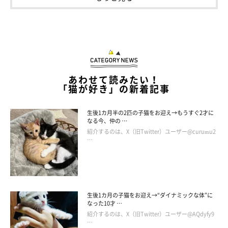
あわせて読みたい！
「猫が好き」の新着記事
生後1カ月半の2匹の子猫をお迎え→もうすぐ2才に
なる今、仲の …
紹介するのは、X（旧Twitter）ユーザー@curumu2
…
生後1カ月の子猫をお迎え→“ダイナミックな体”に
なった10才 …
紹介するのは、X（旧Twitter）ユーザー@AQdyfy9
…