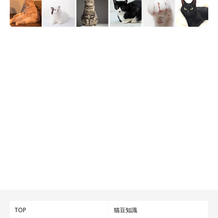
つむぎちゃんの性格について、
「とにかく甘えん坊のかまってち
ゃんです」
と話す飼い主さん。ツンデレのツンはなく、
いつもデ
レデレ
なのだとか！
飼い主さん：
「私が家に帰ると、つむぎはかかさずお出迎えをしてくれます。
そして、スリスリしてナデナデを催促、おもちゃで遊び、疲れた
ら私の膝の上で寝て、夜は同じお布団に入って腕まくらで寝ま
す。私が家にいるときは、つむぎはずっとそばにいてくれます
ね」
TOP
猫豆知識