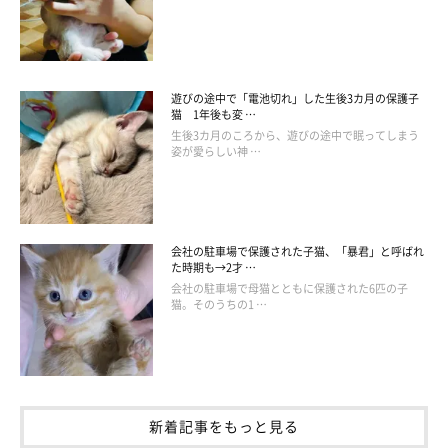
@tsumugi.2020
当時、飼い主さんのほかにも候補者がいたそうですが、飼い主さ
んが選ばれることに。素敵なご縁があって、つむぎちゃんと家族
遊びの途中で「電池切れ」した生後3カ月の保護子
猫 1年後も変 …
になることができたようです。
生後3カ月のころから、遊びの途中で眠ってしまう
姿が愛らしい神 …
会社の駐車場で保護された子猫、「暴君」と呼ばれ
た時期も→2才 …
会社の駐車場で母猫とともに保護された6匹の子
猫。そのうちの1 …
新着記事をもっと見る