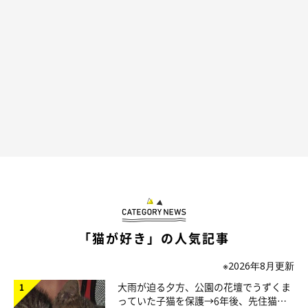
家に迎えた頃のつむぎちゃん
@tsumugi.2020
「猫が好き」の人気記事
動物は好きだけれど、特別「猫が好き」というわけではなかった
※2026年8月更新
という飼い主さん。とあるSNSのアカウントを見たことをきっか
大雨が迫る夕方、公園の花壇でうずくま
っていた子猫を保護→6年後、先住猫
けに、保護猫に興味を持ち始めたのだとか。