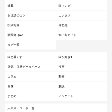
連載
猫マンガ
お世話のコツ
エンタメ
投稿写真
猫図鑑
獣医師Q&A
飼い方ガイド
タグ一覧
猫と暮らす
猫が好き♥
病気・症状データベース
漫画
つむぎちゃんは飼い主さんのマッサージが大好き！
@tsumugi.2020
コラム
動画
画像
解説
そんなつむぎちゃんとの暮らしについて、
「お世話をしているの
ではなく、お世話をさせていただいているという感覚なので、毎
まとめ
アンケート
日が楽しくて幸せです」
と話す飼い主さん。
人気キーワード一覧