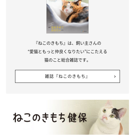
@tsumugi.2020
飼い主さん：
「でも、初日のつむぎはひと通り部屋を散策し終えたら、
私の膝
の上に乗って寝始めた
んです。シェルターでシャーシャー威嚇し
『ねこのきもち』は、飼い主さんの
ていたのが嘘のようで、
『なんて可愛いのっっ！！！！！！』
“愛猫ともっと仲良くなりたい”にこたえる
と。これが、つむぎという“幸せな沼”の始まりでした」
猫のこと総合雑誌です。
雑誌『ねこのきもち』
つむぎちゃんは、飼い主さんの家が安心できる場所だとすぐにわ
かったのでしょう。お迎え初日から心を開いてくれたつむぎちゃ
んを見て、飼い主さんは喜びの気持ちでいっぱいだったようで
す。