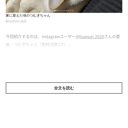
家に迎えた頃のつむぎちゃん
@tsumugi.2020
今回紹介するのは、Instagramユーザー
@tsumugi.2020
さんの愛
猫・つむぎちゃん（取材当時2才）。
飼い主さんは「いつかくる“お別れ”が悲しいから」と、もともと
は猫と暮らすつもりはなかったそう。しかし、のちに
保護猫だっ
たつむぎちゃんと出会い、家族に迎え入れることに
なります。
全文を読む