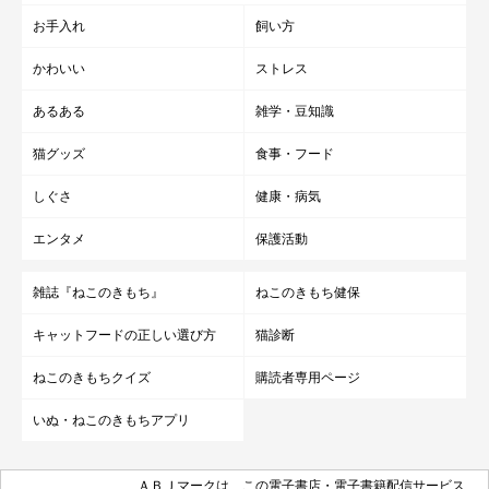
お世話に関して大変なこともあったそうですが、今ではつむぎち
お手入れ
飼い方
ゃんとの暮らしの中で解決策を導き出し、落ち着いたのだとか。
かわいい
ストレス
大変だった日々も、振り返ってみると
「いい思い出だった」
と思
あるある
雑学・豆知識
えるようです。
猫グッズ
食事・フード
しぐさ
健康・病気
エンタメ
保護活動
雑誌『ねこのきもち』
ねこのきもち健保
キャットフードの正しい選び方
猫診断
ねこのきもちクイズ
購読者専用ページ
いぬ・ねこのきもちアプリ
ＡＢＪマークは、この電子書店・電子書籍配信サービス