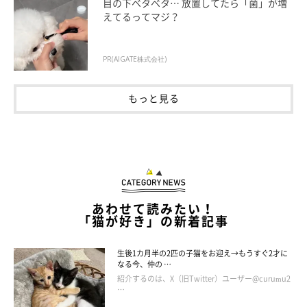
目の下ベタベタ… 放置してたら「菌」が増
えてるってマジ？
PR(AIGATE株式会社)
もっと見る
ねこのきもちweb
あわせて読みたい！
「猫が好き」の新着記事
小さいコにはやさしいもー兄ちゃん
生後1カ月半の2匹の子猫をお迎え→もうすぐ2才に
なる今、仲の …
紹介するのは、X（旧Twitter）ユーザー@curumu2
…