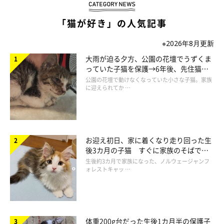
大きな音に驚いて、ものすごい勢いで逃げた際
逃げる足に力が入りすぎて、爪を数本剥がしてしまうくらいです
「猫が好き」の人気記事
から･･･(＝ω＝；)
※2026年8月更新
大雨が迫る夕方、公園の花壇でうずくま
っていた子猫を保護→6年後、先住猫
と“姉妹”のような関係に
公園の花壇で動けなくなっていた小さな子猫。家族
に迎えられてか …
お迎え初日、家に着くなり走り回った生
後3カ月の子猫 すぐに家族のそばで落
ち着く姿に「迎えてよかった」
生後約3カ月で家族になった、ノルウェージャンフ
ォレストキャッ …
体重200g台だった生後1カ月半の保護子
ねこのきもちweb