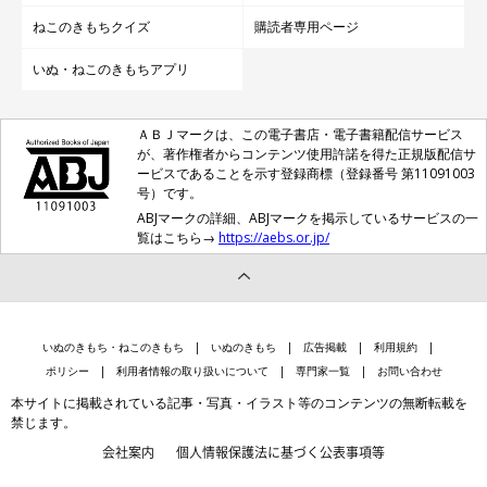
ねこのきもちクイズ
購読者専用ページ
いぬ・ねこのきもちアプリ
ＡＢＪマークは、この電子書店・電子書籍配信サービス
が、著作権者からコンテンツ使用許諾を得た正規版配信サ
ービスであることを示す登録商標（登録番号 第11091003
号）です。
ABJマークの詳細、ABJマークを掲示しているサービスの一
覧はこちら→
https://aebs.or.jp/
いぬのきもち・ねこのきもち
いぬのきもち
広告掲載
利用規約
ポリシー
利用者情報の取り扱いについて
専門家一覧
お問い合わせ
本サイトに掲載されている記事・写真・イラスト等のコンテンツの無断転載を
禁じます。
会社案内
個人情報保護法に基づく公表事項等