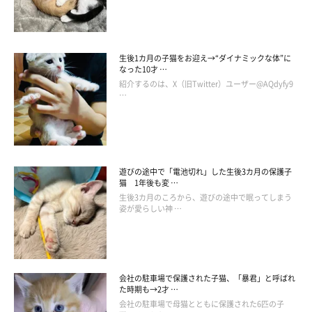
生後1カ月の子猫をお迎え→“ダイナミックな体”に
なった10才 …
紹介するのは、X（旧Twitter）ユーザー@AQdyfy9
…
遊びの途中で「電池切れ」した生後3カ月の保護子
ねこのきもちweb
猫 1年後も変 …
生後3カ月のころから、遊びの途中で眠ってしまう
姿が愛らしい神 …
大人のオトコ同士はベタベタしません
Q
ちなみに、人に対してはどうでしょう？
会社の駐車場で保護された子猫、「暴君」と呼ばれ
た時期も→2才 …
会社の駐車場で母猫とともに保護された6匹の子