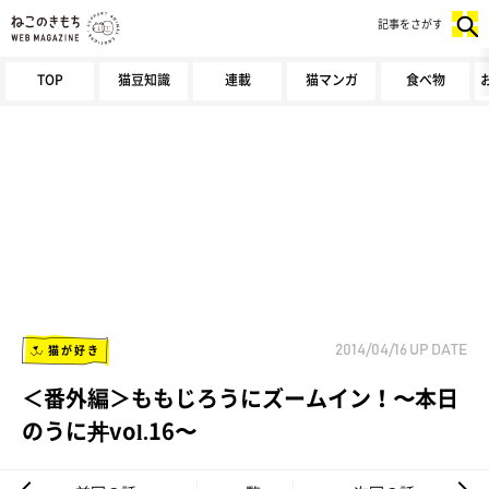
記事をさがす
TOP
猫豆知識
連載
猫マンガ
食べ物
猫が好き
2014/04/16
UP DATE
＜番外編＞ももじろうにズームイン！〜本日
のうに丼vol.16〜