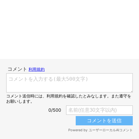
やっぱりもーちゃんは「何があっても動じない！」ですか？
A
昔はかなーーーり“ビビリっこ”だったのですが
年をとってから、動じなくなってきましたね。
先日、買い換えた冷蔵庫の配送のため
人がドヤドヤ家の中に入ってきたんですけど
まったく起きることなく、布団の中で眠っておりましたよ(＾∀
＾；)