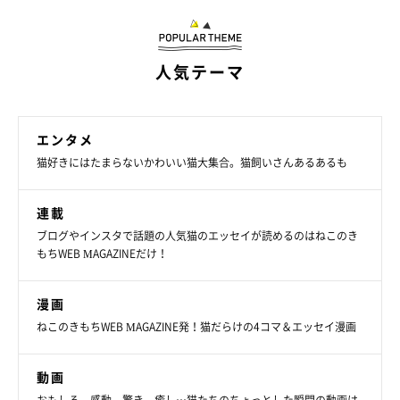
ねこのきもちweb
人気テーマ
ムフ〜♪
では最後に、ももじろうさん。
エンタメ
猫好きにはたまらないかわいい猫大集合。猫飼いさんあるあるも
同居の2匹にメッセージをお願いします！
連載
To:うに
ブログやインスタで話題の人気猫のエッセイが読めるのはねこのき
まだまだお前には負けないぞ！o(｀ω´；)
もちWEB MAGAZINEだけ！
To:てんてん
漫画
もうちょっと大人しくなってくれればなぁ･･･(＝∀＝；)
ねこのきもちWEB MAGAZINE発！猫だらけの4コマ＆エッセイ漫画
fromももじろう
動画