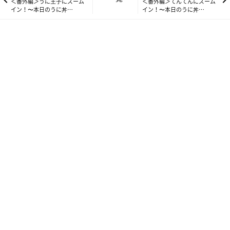
＜番外編＞うに王子にズーム
＜番外編＞てんてんにズーム
イン！〜本日のうに丼
イン！〜本日のうに丼
vol.15〜
vol.17〜
基本の性格
●控え目でおだやか
●ちょっとだけビビリン坊
●気は優しくて力持ち
Q
「うに・もも・てん性格診断」で「ももじろうタイプ」になる
と、
おっとり、我関せず、大人…などという診断結果になります。