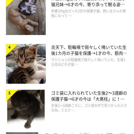
猫兄妹→6才の今、寄り添って眠る姿に
ほっこり！
体重200g台だった2匹の保護子猫。飼い主さんの家
『ガシャーン！』とか大きな音は勘弁！だそう
族になって …
Q
うにまむさん家では一番年長のもーちゃん。
炎天下、駐輪場で弱々しく鳴いていた生
もーちゃんの「面倒見のよさ」を感じるイイ話が知りたいです！
後1カ月の子猫を保護→1才の今、筋肉質
でツンデレなコに成長
マンションの駐輪場で弱々しく鳴いていた、生後1
カ月ほどの子猫 …
A
うにには結構キビシイので、『大きなオス猫』は好きじゃないみ
たいなのですが
小さな子猫のてんちゃんには、かなり優しいです。
ゴミ袋に入れられていた生後2〜3週齢の
保護子猫→6才の今は「大黒柱」に！
シッポにじゃれつかれても、ガブー！と噛まれても
美しい黒猫に成長した姿にグッとくる
生後2〜3週齢ごろに、ゴミ袋の中で見つかった小さ
しばらくそのまま、遊ばせてあげていました♪
な命。ミルク …