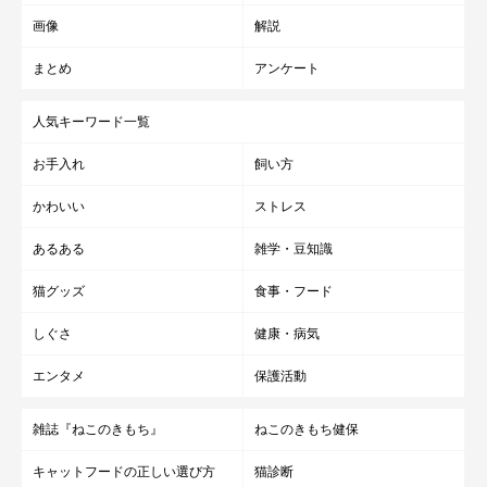
画像
解説
まとめ
アンケート
人気キーワード一覧
お手入れ
飼い方
かわいい
ストレス
あるある
雑学・豆知識
猫グッズ
食事・フード
しぐさ
健康・病気
エンタメ
保護活動
雑誌『ねこのきもち』
ねこのきもち健保
キャットフードの正しい選び方
猫診断