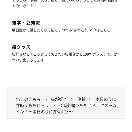
おもしろ、感動、驚き、癒し…猫たちのちょっとした瞬間の動画は
次回予告
やみつきに！
次回は末っコ・てんてんの魅力に迫ります！
雑学・豆知識
明日誰かに話したくなる猫にまつわる”あれこれ”ネタはこちら
猫グッズ
猫好きならチェックしておきたい猫雑貨から100均グッズまで。か
わいい集まってます
ねこのきもち
猫が好き
連載
本日のうに
丼時々ももじろう
＜番外編＞ももじろうにズーム
イン！〜本日のうに丼vol.16〜