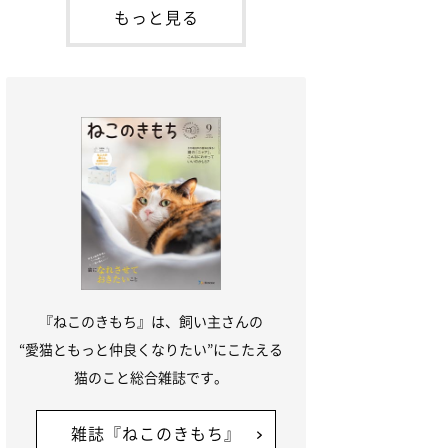
本名：ドミトリー・ドンスコイ）。ドンち
もっと見る
ゃんは、保護猫でした。ドンちゃんが見つ
かったのは、飼い主さんの姉の勤め先の敷
地内でした。ゴミ袋に入れられている
『ねこのきもち』は、飼い主さんの
“愛猫ともっと仲良くなりたい”にこたえる
猫のこと総合雑誌です。
雑誌『ねこのきもち』