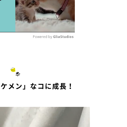
Powered by 
GliaStudios
M
u
t
e
イケメン」なコに成長！