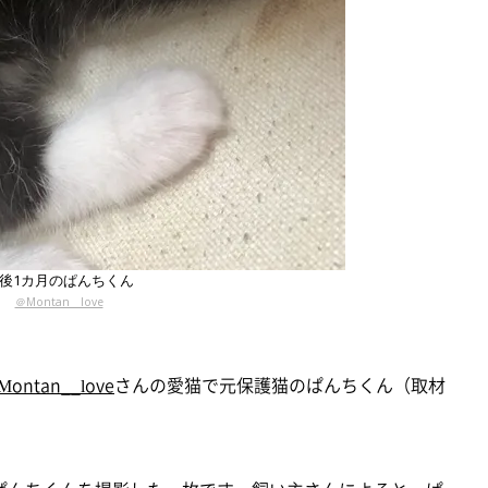
後1カ月のぱんちくん
＠Montan__love
Montan__love
さんの愛猫で元保護猫のぱんちくん（取材