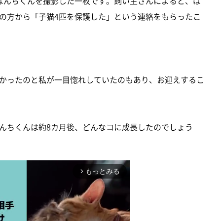
ぱんちくんを撮影した一枚です。飼い主さんによると、ぱ
の方から「子猫4匹を保護した」という連絡をもらったこ
かったのと私が一目惚れしていたのもあり、お迎えするこ
んちくんは約8カ月後、どんなコに成長したのでしょう
もっとみる
arrow_forward_ios