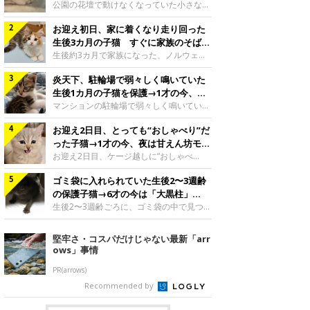
と“姉妹”のような関係に
公園の花壇で動けなくなっていた小さな子
猫。家族に迎えられてから6年、先住猫と
お迎え初日、家に着くなり走り回った
の間には深い絆が育まれていました。保護
当時のティダちゃん。
生後3カ月の子猫 すぐに家族のそばで
@muumuu62197189紹介するのは、
落ち着く姿に「迎えてよかった」
生後約3カ月で家族になった、ノルウェー
X（旧Twitter）ユーザー
ジャンフォレストキャットの子猫。お迎え
@muumuu62197189さんの愛猫・ティダ
炎天下、駐輪場で弱々しく鳴いていた
翌日には、すでに家でくつろぐ様子を見せ
ちゃん（取材時6才）の成長記録です。こ
ていました。お迎え翌日、ベッドでうとう
生後1カ月の子猫を保護→1才の今、筋
ちらは、生後3カ月ごろのティダちゃん。
とするむうちゃんお迎え翌日のむうちゃ
肉質でツンデレなコに成長
マンションの駐輪場で弱々しく鳴いてい
飼い主さんが出会ったのは、夜から大雨に
ん。@umimugi0304紹介するのは、
た、生後1カ月ほどの子猫。家族に迎えら
なると予報されていた日の夕方でした。花
Instagramユーザー@umimugi0304さんの
お迎え2日目、とっても“おしゃべり”だ
れてから1年、体も行動も大きく成長しま
壇で動けずにいた子猫保護したばかりのテ
愛猫・むうちゃん（撮影時、生後約3カ月
した。炎天下の駐輪場で鳴いていた小さな
った子猫→1才の今、夜は甘えん坊モー
ィダちゃん。@muumuu62197189飼い主
／ノルウェージャンフォレストキャッ
子猫保護当時のモモちゃん。@Kingponzu
ドになるコに成長！
お迎え2日目、ケージ越しに“おしゃべ
さんは、公園の
ト）。こちらは、お迎え翌日に撮影された
紹介するのは、X（旧Twitter）ユーザー
り”する姿を見せていた子猫。1才になった
一枚。ゴハンをお腹いっぱい食べたむうち
@Kingponzuさんの愛猫・モモちゃん（取
ゴミ袋に入れられていた生後2〜3週齢
今も見せる愛らしい姿にキュンとします。
ゃんは眠くなり、飼い主さん夫婦のベッド
材時1才）の成長記録です。こちらは、モ
お迎え2日目、ケージ越しに何かを伝える
の保護子猫→6才の今は「大黒柱」
でうとうとし始めたのだとか。飼い主さ
モちゃんが生後1カ月ごろに撮影された一
ももちゃん“おしゃべり”なももちゃん。
に！ 美しい黒猫に成長した姿にグッ
生後2〜3週齢ごろに、ゴミ袋の中で見つか
枚。飼い主さんの自宅マンションの駐輪場
@poocoonyan紹介するのは、Instagram
った小さな命。ミルクから育てられたその
とくる
で鳴いていたところを保護された当時の姿
ユーザー@poocoonyanさんの愛猫・もも
子猫は今、家族に欠かせない存在へと成長
堅牢さ・コスパだけじゃない最新「arr
です。子猫時代のモモちゃん。
ちゃん（取材時1才／マンチカン）です。
しました。ゴミ袋の中で見つかった、ミニ
ows」事情
@Kingponzuその日は気温が35℃を
こちらの動画は、ももちゃんが生後2カ月
モグラのような子猫よちよち歩きをしてい
を過ぎたころ、お迎え2日目に撮影された
たころの、生後2〜3週齢ごろのドンちゃ
PR(arrows)
もの。新しい環境にゆっくり慣れてもらう
ん。@doddou_1今回紹介するのは、
Recommended by
ため、当時はケージの中で過ごしていまし
X（旧Twitter）ユーザー@doddou_1さん
た。鳴いてアピールするももち
の愛猫・ドンちゃん（取材時、推定6才／