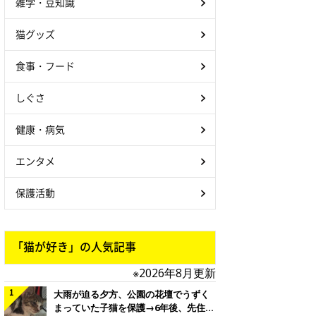
雑学・豆知識
猫グッズ
食事・フード
しぐさ
健康・病気
エンタメ
保護活動
「猫が好き」の人気記事
※2026年8月更新
大雨が迫る夕方、公園の花壇でうずく
まっていた子猫を保護→6年後、先住猫