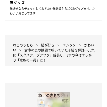
猫グッズ
@omame_mamegram
猫好きならチェックしておきたい猫雑貨から100均グッズまで。か
わいい集まってます
飼い主さんによると、おまめちゃんは「ビビりでさみしがり屋の
甘えん坊で、家族愛のある猫ちゃん」なのだとか。
飼い主さん：
「ひとりで置いていかれてしまった過去があるからかわかりませ
ねこのきもち
猫が好き
エンタメ
かわい
い
倉庫の奥の隙間で鳴いていた子猫を保護→元気
んが、家族が大好きなコに育っております。みんなが部屋を出て
に「スクスク、プクプク」成長し、3才の今はすっか
しまうと同じ場所に移動してきますし、そこへ行けない場合は
り「家族の一員」に！
『ニャオーン』って鳴いて、扉を開けてアピールがすごいです。
家族以外が家に来ると隠れるわけでもなく、ビビりなのに我先に
ニオイを嗅ぎに行って、『シャー』ってしてます。たぶん家族以
外からは凶暴な猫だと思われてるはずですね」
また、おまめちゃんは“やんのかステップ”をよくやるそうです。