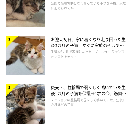
と“姉妹”のような関係に
ハンモックでくつろぐ生後4～5週間のおまめちゃん
公園の花壇で動けなくなっていた小さな子猫。家族
に迎えられてか …
@omame_mamegram
倉庫の奥の隙間を覗き込んだ飼い主さんは、とても小さくてやせ
細っていたおまめちゃんを見つけたのだそう。
お迎え初日、家に着くなり走り回った生
後3カ月の子猫 すぐに家族のそばで落
母猫が戻ってくるかもしれないと思い、しばらく様子をうかがっ
ち着く姿に「迎えてよかった」
生後約3カ月で家族になった、ノルウェージャンフ
ォレストキャッ …
ていたそうですが、おまめちゃんがいくら鳴いても母猫が戻って
くる気配はなかったといいます。
飼い主さん：
炎天下、駐輪場で弱々しく鳴いていた生
「『ミャー、、ミャー、、』という鳴き声が『さみしいよ』『お
後1カ月の子猫を保護→1才の今、筋肉質
でツンデレなコに成長
なか減ったよ』『もっと生きたいよ』と聞こえてしまい、『この
マンションの駐輪場で弱々しく鳴いていた、生後1
カ月ほどの子猫 …
ままではあのコは死んでしまうかもしれない』と思った私は、急
いで子猫用のミルクを買いに行きました。