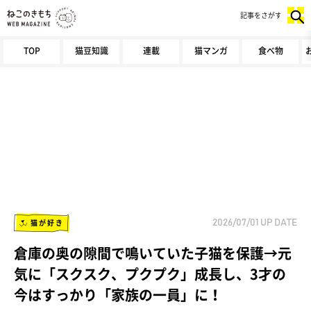
記事をさがす
TOP
猫豆知識
連載
猫マンガ
食べ物
猫が好き
2026/07/01
UP DATE
倉庫の奥の隙間で鳴いていた子猫を保護→元
気に「スクスク、プクプク」成長し、3才の
今はすっかり「家族の一員」に！