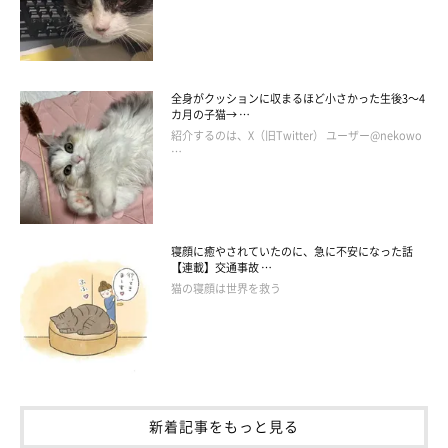
お迎え当初を振り返りつつ、飼い主さんはおまめちゃんの変化に
ついてこう話します。
全身がクッションに収まるほど小さかった生後3～4
カ月の子猫→ …
飼い主さん：
紹介するのは、X（旧Twitter） ユーザー@nekowo
「獣医さんからは『衰弱しているのでいつ命が尽きてもおかしく
…
ない』といわれており、あんなに小さな頃から猫をお世話したこ
ともなかったので、最初は常に体温が下がっていないか、息はし
ているか、といったことが心配で夜のミルクなども敏感になって
寝顔に癒やされていたのに、急に不安になった話
いました。
【連載】交通事故 …
猫の寝顔は世界を救う
それが、今ではあの頃が嘘のように、元気にスクスク、プクプク
してきましたよ」
新着記事をもっと見る