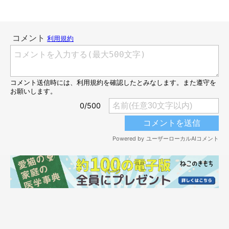
元保護猫のおまめちゃんは、生後2～3週間の頃に飼い主さんに保
護されたそうです。
飼い主さん：
「4年前の7月末の某日に『近所にいる猫が倉庫の中で子猫を産ん
だらしい』と実家の母から電話があり、およそ2週間が経過した
頃に帰省したところ、どこからか『ミャーミャー』と猫の鳴き声
がかすかに聞こえました。
おや？と思い母親に尋ねたら『子猫がまだいて、昨日くらいから
母猫の姿は見ていないんだよ』とのことだったので、鳴き声のし
ているところへ向かうと、そこはやっぱり、子猫たちが産まれた
倉庫でした」