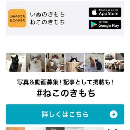
おもちゃで遊ぶおまめちゃん
@omame_mamegram
幼少の頃から猫などの動物たちとともに過ごしてきたという飼い
主さん。現在、おまめちゃんは
「すっかり家族の一員」
だといい
ます。
飼い主さん：
「動物を飼う上では可愛さだけではなく、命を預かる責任の重
さ、自分より先に天命を終えてしまうこと、命の尊さを学びまし
た。