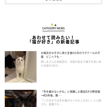
あわせて読みたい！
「猫が好き」の新着記事
お風呂をのぞきに来た生後4カ月のラグドールの子
猫 どこへでも …
飼い主さんの長風呂中、浴室の前まで様子を見に来
た生後4カ月の …
座っている3才のおまめちゃん
@omame_mamegram
「冬を越せないかも」と保護した推定8才の野良猫
過酷な状況にいたところを飼い主さんに保護されたおまめちゃ
→約5年後、腕 …
「このままでは冬を越せないかもしれない」と心配
ん。現在は3才10カ月の立派な成猫になりました。
され、保護され …