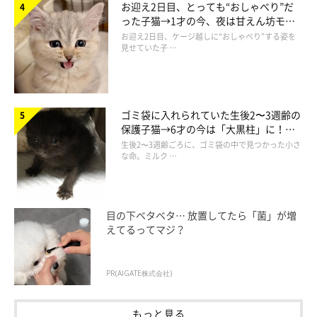
その後ミルクを与えたときには、すでにこのコを保護して、命を
お迎え2日目、とっても“おしゃべり”だ
繋ぐためにも我が家に連れて帰る気持ちになっていました」
った子猫→1才の今、夜は甘えん坊モー
ドになるコに成長！
お迎え2日目、ケージ越しに“おしゃべり”する姿を
見せていた子 …
お迎えから3年 「スクスク、プクプク」成
ゴミ袋に入れられていた生後2〜3週齢の
長したおまめちゃん
保護子猫→6才の今は「大黒柱」に！
美しい黒猫に成長した姿にグッとくる
生後2〜3週齢ごろに、ゴミ袋の中で見つかった小さ
な命。ミルク …
目の下ベタベタ… 放置してたら「菌」が増
えてるってマジ？
PR(AIGATE株式会社)
もっと見る