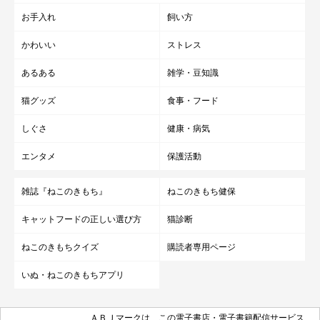
お手入れ
飼い方
いつかくるそのときまで、
変わらぬ愛で見守っていきたいです
かわいい
ストレス
ね
」
あるある
雑学・豆知識
写真提供・取材協力／
@omame_mamegram
さん／Instagram
猫グッズ
食事・フード
取材・文／COCO
しぐさ
健康・病気
※この記事は投稿者さまに取材し、了承の上制作したものです。
エンタメ
保護活動
2026年6月時点の情報であり、現在と異なる場合があります。
雑誌『ねこのきもち』
ねこのきもち健保
キャットフードの正しい選び方
猫診断
ねこのきもちクイズ
購読者専用ページ
いぬ・ねこのきもちアプリ
ＡＢＪマークは、この電子書店・電子書籍配信サービス