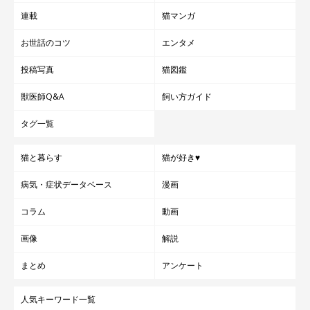
連載
猫マンガ
お世話のコツ
エンタメ
投稿写真
猫図鑑
獣医師Q&A
飼い方ガイド
タグ一覧
猫と暮らす
猫が好き♥
“ヘソ天”しているおまめちゃん
@omame_mamegram
病気・症状データベース
漫画
最後に、おまめちゃんへの現在の思いを伺うと、このように答え
コラム
動画
てくれました。
画像
解説
まとめ
アンケート
飼い主さん：
「家族みんなが大好きなおまめさん。みんなに可愛がられ、私た
人気キーワード一覧
ちもおまめのおかげで毎日たくさんの笑顔をもらっています。