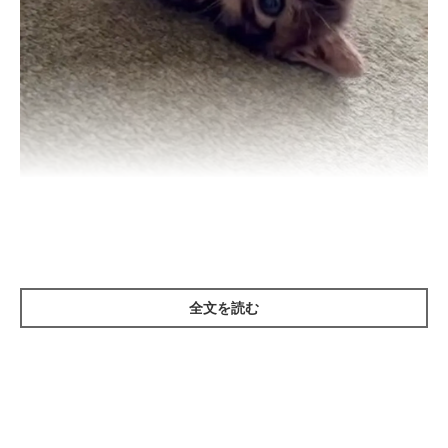
生後約4週間のおまめちゃん
@omame_mamegram
紹介するのは、X（旧Twitter）ユーザー
@omame_mamegram
さ
んの愛猫・おまめちゃん（取材時3才10カ月）です。
全文を読む
こちらは、生後約4週間のおまめちゃんを撮影した動画のひとコ
マ。小さなおまめちゃんが飼い主さんと無邪気に遊ぶ姿が写って
います。