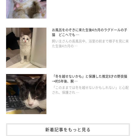
飼い主さん提供写真／お迎えした初日の様子。“イカ耳”になり、シャーと威
嚇をするチッチちゃん
お風呂をのぞきに来た生後4カ月のラグドールの子
＠hiichan_japan
猫 どこへでも …
飼い主さんの長風呂中、浴室の前まで様子を見に来
た生後4カ月の …
「冬を越せないかも」と保護した推定8才の野良猫
→約5年後、腕 …
「このままでは冬を越せないかもしれない」と心配
され、保護され …
新着記事をもっと見る