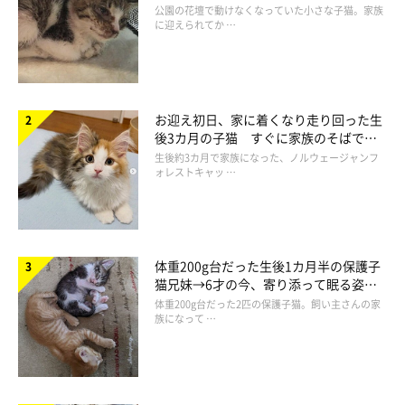
と“姉妹”のような関係に
公園の花壇で動けなくなっていた小さな子猫。家族
に迎えられてか …
お迎えした子猫は、最初シャーシャーいって
いた
お迎え初日、家に着くなり走り回った生
後3カ月の子猫 すぐに家族のそばで落
ち着く姿に「迎えてよかった」
生後約3カ月で家族になった、ノルウェージャンフ
ォレストキャッ …
体重200g台だった生後1カ月半の保護子
猫兄妹→6才の今、寄り添って眠る姿に
ほっこり！
体重200g台だった2匹の保護子猫。飼い主さんの家
族になって …