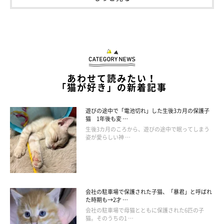
んで眠るようになりました」
あわせて読みたい！
「猫が好き」の新着記事
遊びの途中で「電池切れ」した生後3カ月の保護子
猫 1年後も変 …
生後3カ月のころから、遊びの途中で眠ってしまう
姿が愛らしい神 …
会社の駐車場で保護された子猫、「暴君」と呼ばれ
た時期も→2才 …
会社の駐車場で母猫とともに保護された6匹の子
猫。そのうちの1 …