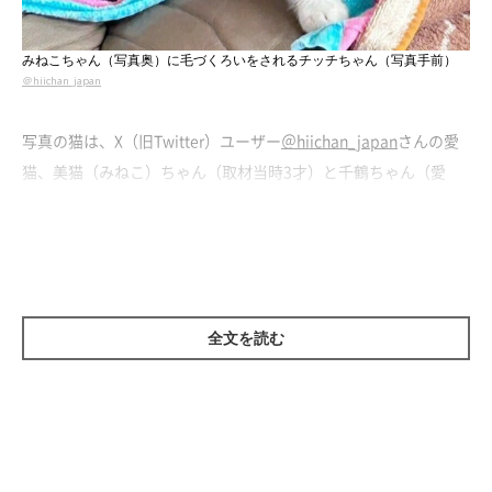
みねこちゃん（写真奥）に毛づくろいをされるチッチちゃん（写真手前）
＠hiichan_japan
写真の猫は、X（旧Twitter）ユーザー
＠hiichan_japan
さんの愛
猫、美猫（みねこ）ちゃん（取材当時3才）と千鶴ちゃん（愛
称：チッチちゃん、取材当時生後5カ月）です。2匹は元保護猫。
毛づくろいをされて、くすぐったそうに口を開けるチッチちゃん
の表情に注目が集まりました。
飼い主さん：
全文を読む
「チッチは、安心するとほほ笑むような表情を見せることがあり
ます。この写真を撮影したときはハチワレのみねこにじゃれてい
て、毛づくろいがくすぐったかったのかキャピキャピ笑っていま
した」