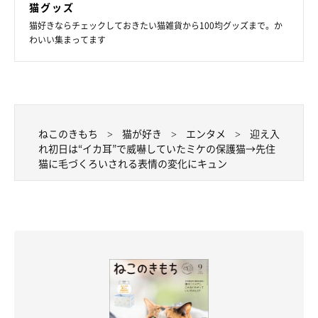
猫グッズ
猫好きならチェックしておきたい猫雑貨から100均グッズまで。か
わいい集まってます
先住犬とくっついて寝るチッチちゃん
＠hiichan_japan
ねこのきもち
猫が好き
エンタメ
迎え入
れ初日は“イカ耳”で威嚇していたミケの保護猫→先住
飼い主さんにチッチちゃんをお迎えしてから現在までの思い出を
猫に毛づくろいされる表情の変化にキュン
伺うと、次のように教えてくださいました。
飼い主さん：
「いつもご機嫌で、のどをゴロゴロと鳴らしていて、かわいがら
れる才能に長けています。先住犬猫も飼い主家族も大好きなの
で、ローテーションして全員に甘えに行きます。
飼い主の家事にもついてきて、掃除や料理をする様子を興味深そ
うに見ています」