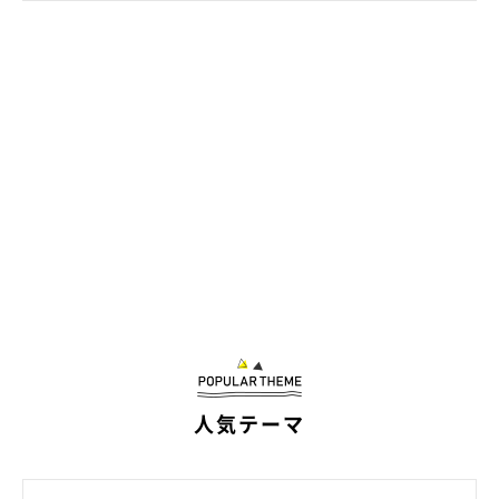
飼い主さん提供写真／先住犬に包まれて、初めてほほ笑んだチッチちゃん
＠hiichan_japan
人気テーマ