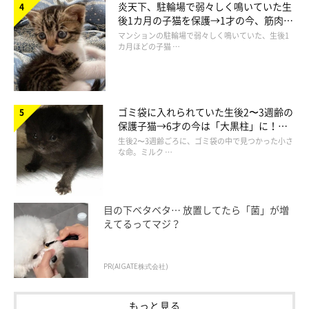
炎天下、駐輪場で弱々しく鳴いていた生
後1カ月の子猫を保護→1才の今、筋肉質
でツンデレなコに成長
マンションの駐輪場で弱々しく鳴いていた、生後1
カ月ほどの子猫 …
みねこちゃんと一緒に窓の外を眺めるチッチちゃん
＠hiichan_japan
ゴミ袋に入れられていた生後2〜3週齢の
お迎えした当時のチッチちゃんは、すぐに先住猫と仲よくなれた
保護子猫→6才の今は「大黒柱」に！
美しい黒猫に成長した姿にグッとくる
生後2〜3週齢ごろに、ゴミ袋の中で見つかった小さ
わけではないようです。
な命。ミルク …
飼い主さん：
「お迎えした当初は、400gしかない体で“イカ耳”になり、先住犬
目の下ベタベタ… 放置してたら「菌」が増
猫に必死にシャーと鳴いていました。
えてるってマジ？
初期医療で何にも引っかからなかったこともあり、フェンス越し
に先住犬猫たちと対面。そのとき、先住犬猫たちは早くかわいが
PR(AIGATE株式会社)
りたくてウロウロしていました。翌日には、飼い主がいる時間に
同室で過ごさせてみることに。3日後には打ち解けて、一緒に遊
もっと見る