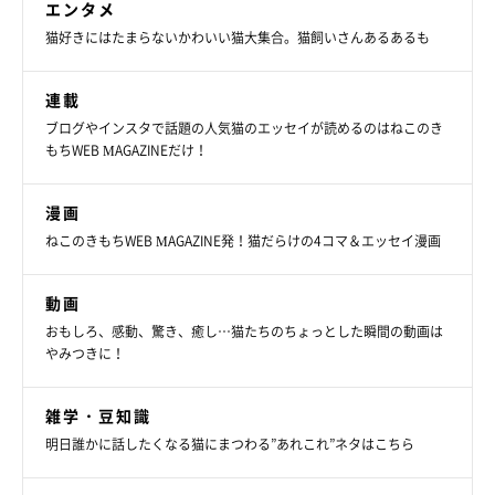
エンタメ
猫好きにはたまらないかわいい猫大集合。猫飼いさんあるあるも
連載
お迎えしてからこれまでを振り返ると、かわ
ブログやインスタで話題の人気猫のエッセイが読めるのはねこのき
いい思い出が！
もちWEB MAGAZINEだけ！
漫画
ねこのきもちWEB MAGAZINE発！猫だらけの4コマ＆エッセイ漫画
動画
おもしろ、感動、驚き、癒し…猫たちのちょっとした瞬間の動画は
やみつきに！
雑学・豆知識
明日誰かに話したくなる猫にまつわる”あれこれ”ネタはこちら