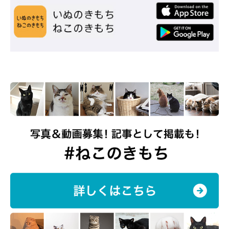
先住猫たちと過ごすチッチちゃん
＠hiichan_japan
そんなチッチちゃんの登場で、先住犬猫たちの振る舞いにも変化
があったのだとか。
飼い主さん：
「先住犬猫たちはレスリング相手をしたり、虫取りを教えたり、
グルーミングをしてお世話をしてくれます。チッチもマネをして
上手になっています。
チッチのことがよほどかわいいのか、先住犬猫たちは一緒に眠る
のが嬉しいようです」
譲渡初日に連れて行った動物病院で、ずっとお世話になっている
獣医師さんが「この子の名前が降りてきた」と、「チッチ」と呼
んでくれたこと、また、家族会議の結果から、「千鶴」という名