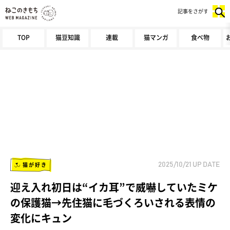
記事をさがす
TOP
猫豆知識
連載
猫マンガ
食べ物
猫が好き
2025/10/21
UP DATE
迎え入れ初日は“イカ耳”で威嚇していたミケ
の保護猫→先住猫に毛づくろいされる表情の
変化にキュン