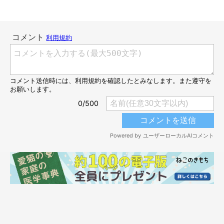
お迎えした当時のチッチちゃん
＠hiichan_japan
体重がわずか400gのときにやって来たチッチちゃん。飼い主さ
んに迎え入れの経緯をお聞きしました。
飼い主さん：
「夫婦で、人生最後の猫にするなら三毛猫を子猫から育てたいね
と話していました。春先になって子猫保護のポストがSNSのタイ