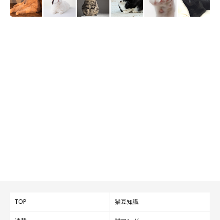
前に決定したミケの子猫。
「わが家に来たからには、名前にあやかって幸せで長寿な猫生を
送ってもらおうと思います」
と、飼い主さんはその思いを語って
くださいました。
関連記事:
体重わずか450グラム、痩せ細った子猫との出会
い。保護当初と2年後のビフォーアフター姿に感
涙「愛情と温もりをありがとう」
体重わずか450グラム、痩せ細った子猫を保護した飼い主さんが当
時と現在の様子を振り返る投稿がX（旧Twitter）で話題です。今に
も消え入りそうな弱々しい子猫は、たくましく成長。立派なハチワ
レ猫になりました。保護当時から現在、飼い主さんに詳しいお話を
伺いました。
写真提供・取材協力／
＠hiichan_japan
さん／X（旧Twitter）
取材・文／小崎華
※この記事は投稿者さまに取材し、了承の上制作したものです。
2025年9月時点の情報であり、現在と異なる場合があります。
TOP
猫豆知識