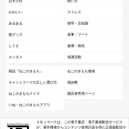
お手入れ
飼い方
かわいい
ストレス
あるある
雑学・豆知識
猫グッズ
食事・フード
しぐさ
健康・病気
エンタメ
保護活動
雑誌『ねこのきもち』
ねこのきもち健保
キャットフードの正しい選び方
猫診断
ねこのきもちクイズ
購読者専用ページ
いぬ・ねこのきもちアプリ
ＡＢＪマークは、この電子書店・電子書籍配信サービス
が、著作権者からコンテンツ使用許諾を得た正規版配信サ