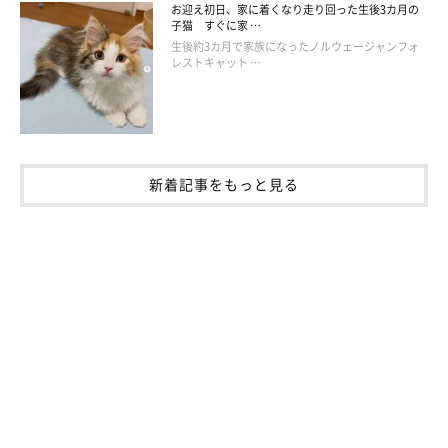
飼い主さんの「ただいま」の返事をあくびでするつくねちゃん
お迎え初日、家に着くなり走り回った生後3カ月の
子猫 すぐに家 …
@nekomeyome
生後約3カ月で家族になったノルウェージャンフォ
レストキャット …
それでも飼い主さんは、つくねちゃんへ愛情を注ぎ続けて今日ま
で立派に育ててきました。つくねちゃんとのこれからの日々につ
いて、こんな思いを語っています。
新着記事をもっと見る
飼い主さん：
「つくねが寿命を全うするまでに、今よりも距離が縮まるのかは
わかりませんが、それはそれで仕方がないかなと。つくねにはせ
めて、
楽しい思い出ができるまで長生きしてほしい
です。私とし
ては、『一緒に逝こうな～！』の気持ちです」