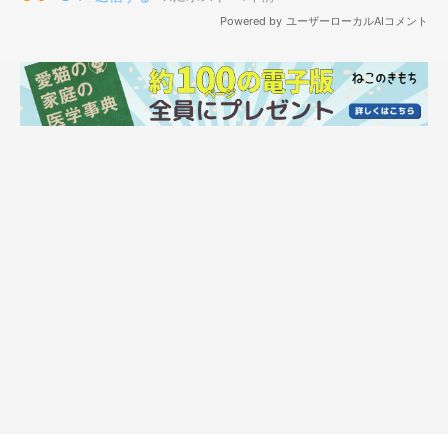
ヘソ天ポーズで飼い主さんを出迎えるつくねちゃん
@nekomeyome
そんなつくねちゃんは飼い主さんにとって
「過去イチ個性的な
猫」
だといい、飼い主さんはこんなエピソードを話しています。
飼い主さん：
「私は人生の9割を猫と暮らしてきましたが、つくねが個性的す
ぎてカメラを構える機会がとても多いです。
私が知らないだけかと思い、Xに日常風景として写真を投稿した
ら思わぬ反響をいただくこともあり、
『猫あるあるじゃなかった
んだ……』
と驚くこともあります」