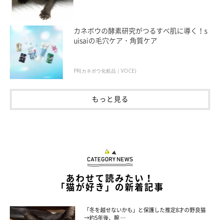
「頭は入らないけど満足そうな猫」
@nekomeyome
カネボウの酵素研究がつるすべ肌に導く！s
uisaiの毛穴ケア・角質ケア
つくねちゃんは、今年の9月で7才になります。飼い主さんはつく
ねちゃんとの出会いを振り返り、
「正直大変なことのほうが多か
PR(カネボウ化粧品｜VOCE)
った」
と話します。
もっと見る
飼い主さん：
「先代猫を看取った直後だったこと、明日の命も危なそうな幼い
子猫だったこと、子猫を育てるのが初めてだったことなど、さま
ざまな心労と寝不足が重なり、つくねをお迎えした当時の私の胃
と肌はボロボロでした。
あわせて読みたい！
「猫が好き」の新着記事
ミルク時代から育てたのに、つくねはひとりでいることを好んで
いるので、正直なところ約7年間一緒にいても『猫と暮らしてる
「冬を越せないかも」と保護した推定8才の野良猫
→約5年後、腕 …
実感』が薄いですね……」