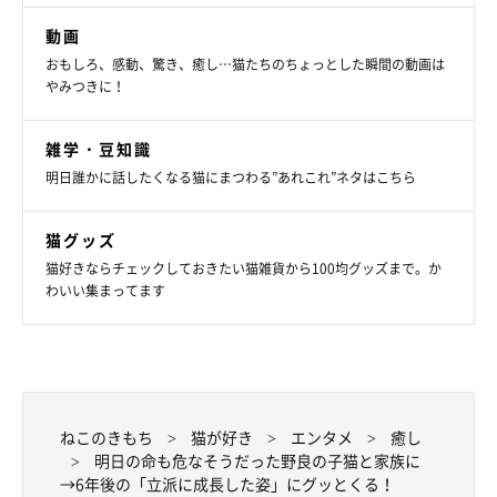
飼い主さんのXの投稿を見ていると、つくねちゃんが安心できる
動画
環境で幸せに暮らしていることがわかります。これからも飼い主
おもしろ、感動、驚き、癒し…猫たちのちょっとした瞬間の動画は
さんのもとで、のびのびと暮らしていってほしいですね。
やみつきに！
雑学・豆知識
関連記事:
背中を丸めて「やんのかポーズ」をする元保護
明日誰かに話したくなる猫にまつわる”あれこれ”ネタはこちら
猫 飼い主が明かす「やんのか」の理由にクス
ッとする
紹介するのは、X（旧Twitter）ユーザー@nekomeyomeさんが「や
猫グッズ
んの」と投稿していた写真。背中を丸めて「やんのかポーズ」をし
ている愛猫・つくねちゃん（撮影時7才）が写っています。撮影時
猫好きならチェックしておきたい猫雑貨から100均グッズまで。か
に一体何があったのか……飼い主さんに話を聞くと、つくねちゃん
は可愛らしい理由でやんのかポーズをしていたそうです。
わいい集まってます
写真提供・取材協力／
@nekomeyome
さん／X（旧Twitter）
取材・文／雨宮カイ
※この記事は投稿者さまに取材し、了承の上制作したものです。
2024年8月時点の情報であり、現在と異なる場合があります。
ねこのきもち
猫が好き
エンタメ
癒し
明日の命も危なそうだった野良の子猫と家族に
→6年後の「立派に成長した姿」にグッとくる！