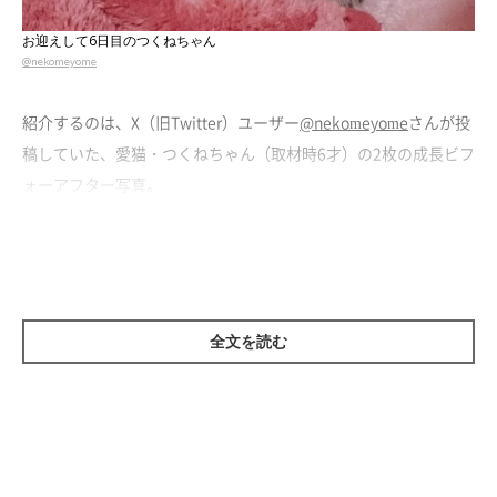
お迎えして6日目のつくねちゃん
@nekomeyome
紹介するのは、X（旧Twitter）ユーザー
@nekomeyome
さんが投
稿していた、愛猫・つくねちゃん（取材時6才）の2枚の成長ビフ
ォーアフター写真。
1枚目の写真は、つくねちゃんをお迎えして6日目に撮影したもの
だそう。撮影当時のつくねちゃんは、推定生後1カ月ほどの小さ
な子猫でした。飼い主さんによると、つくねちゃんは保護猫だっ
たといい、出会いのエピソードをこう話しています。
全文を読む
飼い主さん：
「お隣さんの倉庫に住み着いていた野良猫が子猫を生んでしま
い、飼いきれなくなったとのことで、お隣さんから子猫のつくね