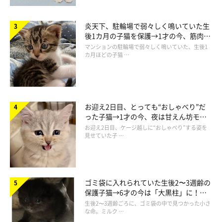
炎天下、駐輪場で弱々しく鳴いていた生
後1カ月の子猫を保護→1才の今、筋肉質
でツンデレなコに成長
マンションの駐輪場で弱々しく鳴いていた、生後1
カ月ほどの子猫 …
お迎え2日目、とっても“おしゃべり”だ
った子猫→1才の今、夜は甘えん坊モー
ドになるコに成長！
お迎え2日目、ケージ越しに“おしゃべり”する姿を
見せていた子 …
ゴミ袋に入れられていた生後2〜3週齢の
保護子猫→6才の今は「大黒柱」に！
美しい黒猫に成長した姿にグッとくる
生後2〜3週齢ごろに、ゴミ袋の中で見つかった小さ
な命。ミルク …