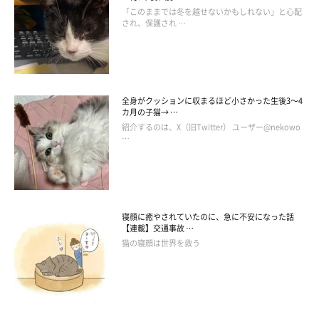
「このままでは冬を越せないかもしれない」と心配
され、保護され …
全身がクッションに収まるほど小さかった生後3～4
カ月の子猫→ …
紹介するのは、X（旧Twitter） ユーザー@nekowo
…
寝顔に癒やされていたのに、急に不安になった話
【連載】交通事故 …
猫の寝顔は世界を救う