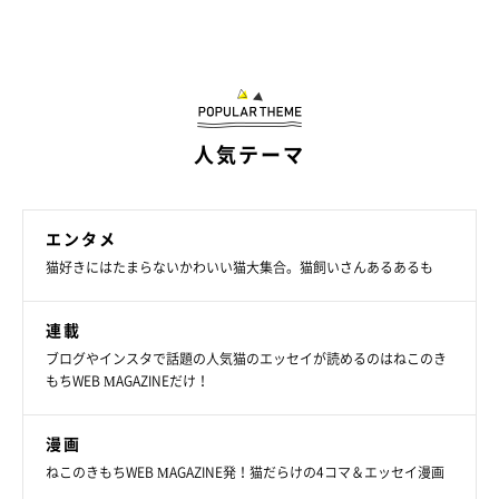
人気テーマ
エンタメ
猫好きにはたまらないかわいい猫大集合。猫飼いさんあるあるも
エアコンが効いた部屋で気持ちよさそうにスヤァ……。
@nekomeyome
連載
ブログやインスタで話題の人気猫のエッセイが読めるのはねこのき
飼い主さんは過去に、獣医師から
「10年もすれば落ち着くから、
もちWEB MAGAZINEだけ！
おそらくなでたり抱っこもできますよ」
と言われたことがあった
そう。まだ一緒に暮らして7年なので、近い将来そんな日が訪れ
漫画
るかも……？
ねこのきもちWEB MAGAZINE発！猫だらけの4コマ＆エッセイ漫画