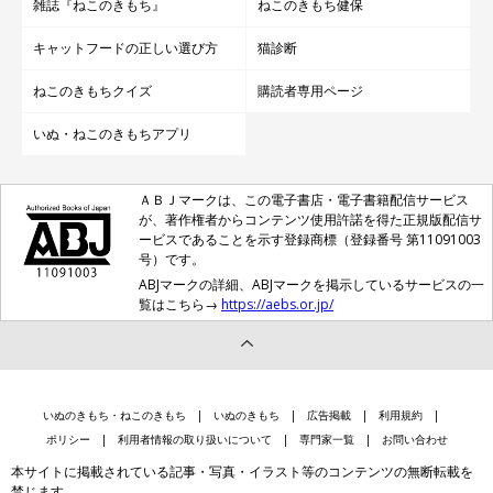
雑誌『ねこのきもち』
ねこのきもち健保
キャットフードの正しい選び方
猫診断
ねこのきもちクイズ
購読者専用ページ
いぬ・ねこのきもちアプリ
ＡＢＪマークは、この電子書店・電子書籍配信サービス
が、著作権者からコンテンツ使用許諾を得た正規版配信サ
ービスであることを示す登録商標（登録番号 第11091003
号）です。
ABJマークの詳細、ABJマークを掲示しているサービスの一
覧はこちら→
https://aebs.or.jp/
いぬのきもち・ねこのきもち
いぬのきもち
広告掲載
利用規約
ポリシー
利用者情報の取り扱いについて
専門家一覧
お問い合わせ
本サイトに掲載されている記事・写真・イラスト等のコンテンツの無断転載を
禁じます。