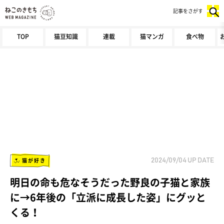
記事をさがす
TOP
猫豆知識
連載
猫マンガ
食べ物
猫が好き
2024/09/04
UP DATE
明日の命も危なそうだった野良の子猫と家族
に→6年後の「立派に成長した姿」にグッと
くる！