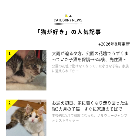
「猫が好き」の人気記事
※2026年8月更新
大雨が迫る夕方、公園の花壇でうずくま
っていた子猫を保護→6年後、先住猫
と“姉妹”のような関係に
公園の花壇で動けなくなっていた小さな子猫。家族
に迎えられてか …
お迎え初日、家に着くなり走り回った生
後3カ月の子猫 すぐに家族のそばで落
ち着く姿に「迎えてよかった」
生後約3カ月で家族になった、ノルウェージャンフ
つくねちゃんと暮らすなかで今思うことは
ォレストキャッ …