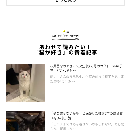
あわせて読みたい！
「猫が好き」の新着記事
お風呂をのぞきに来た生後4カ月のラグドールの子
猫 どこへでも …
飼い主さんの長風呂中、浴室の前まで様子を見に来
た生後4カ月の …
「冬を越せないかも」と保護した推定8才の野良猫
→約5年後、腕 …
「このままでは冬を越せないかもしれない」と心配
され、保護され …