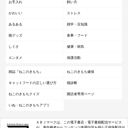
お手入れ
飼い方
かわいい
ストレス
あるある
雑学・豆知識
猫グッズ
食事・フード
しぐさ
健康・病気
エンタメ
保護活動
雑誌『ねこのきもち』
ねこのきもち健保
キャットフードの正しい選び方
猫診断
ねこのきもちクイズ
購読者専用ページ
いぬ・ねこのきもちアプリ
ＡＢＪマークは、この電子書店・電子書籍配信サービス
が、著作権者からコンテンツ使用許諾を得た正規版配信サ