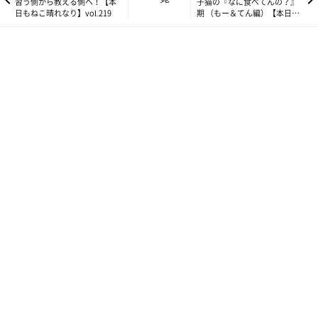
習う側から教える側へ！【本
子猫の『なに食べてんの？』
日もねこ晴れなり】vol.219
期 （もー＆てん編）【本日も
ねこ晴れなり】vol.221
ですが！
何をしても怒られなかった子猫のてんちゃんは、気付いたらビシ