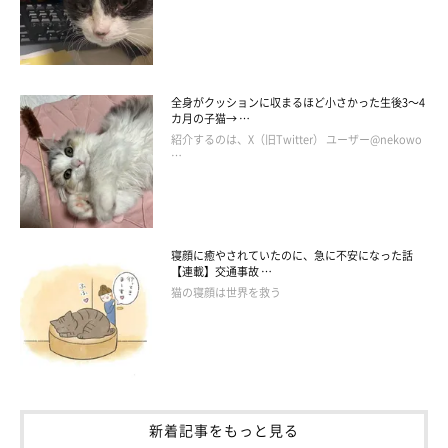
全身がクッションに収まるほど小さかった生後3～4
カ月の子猫→ …
紹介するのは、X（旧Twitter） ユーザー@nekowo
…
寝顔に癒やされていたのに、急に不安になった話
【連載】交通事故 …
猫の寝顔は世界を救う
新着記事をもっと見る