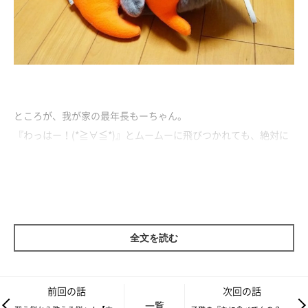
ところが、我が家の最年長もーちゃん。
『わっはー！(*≧∀≦*)』とムームーに飛びつかれても、絶対に
怒らないのですよ。
かなりの勢いで飛びついたりするので『さすがにイヤなときは怒
っていいんだよ？(・ω・；)』と言うんですけど、
『まぁ子猫の
やることだし(－ω－)』
ぐらいの顔をして、本当にまったく怒ら
ない！
全文を読む
てんちゃんが子猫だったときも、同じように全く怒らなかったの
で、『子猫に対しては怒らない』という絶対のおきてが、もーち
ゃんの中にあるんでしょうね:*:・(￣∀￣)・:*:
前回の話
次回の話
一覧