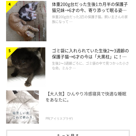
体重200g台だった生後1カ月半の保護子
猫兄妹→6才の今、寄り添って眠る姿に
ほっこり！
体重200g台だった2匹の保護子猫。飼い主さんの家
族になって …
ゴミ袋に入れられていた生後2〜3週齢の
保護子猫→6才の今は「大黒柱」に！
美しい黒猫に成長した姿にグッとくる
生後2〜3週齢ごろに、ゴミ袋の中で見つかった小さ
な命。ミルク …
【大人気】ひんやり冷感寝具で快適な睡眠
をあなたに。
PR(アイリスプラザ)
もっと見る