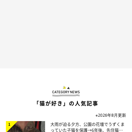
プロフィール
うにまむさん
猫ライフを満喫中♪ 猫たちの絶妙な表情をとらえた写真と軽快
な語り口で綴る、ブログ「
うにの秘密基地
」が大人気。
うに
元気いっぱい天真爛漫。まんまる黒目がちの目と、もふもふボデ
「猫が好き」の人気記事
ィがチャームポイント。現在は天使となってうにまむ家を見守る
永遠の王子様。
※2026年8月更新
2005年4月19日ー2016年1月27日
大雨が迫る夕方、公園の花壇でうずくま
っていた子猫を保護→6年後、先住猫