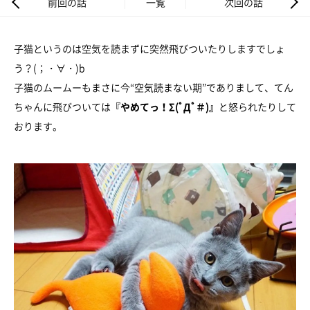
前回の話
一覧
次回の話
子猫というのは空気を読まずに突然飛びついたりしますでしょ
う？(；・∀・)b
子猫のムームーもまさに今“空気読まない期”でありまして、てん
ちゃんに飛びついては
『やめてっ！Σ(ﾟДﾟ＃)』
と怒られたりして
おります。