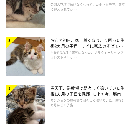
と“姉妹”のような関係に
公園の花壇で動けなくなっていた小さな子猫。家族
ももじろう
に迎えられてか …
通称もーちゃん。うにまむ家最年長の、ブラッシング大好き、パ
ワフルおじいちゃん。大きなボディーと相反する、ソプラノボイ
スが魅力です。
お迎え初日、家に着くなり走り回った生
2002年9月10日生まれ(推定)
後3カ月の子猫 すぐに家族のそばで落
ち着く姿に「迎えてよかった」
生後約3カ月で家族になった、ノルウェージャンフ
てんてん
ォレストキャッ …
通称てんちゃん。うにまむ家初の小ぶりな女のコは、生まれなが
らのアイドル気質！ 今日もみんなを虜にすべく『カワイイ』を
惜しみなく振りまいております。
炎天下、駐輪場で弱々しく鳴いていた生
2013年8月1日生まれ(推定)
後1カ月の子猫を保護→1才の今、筋肉質
でツンデレなコに成長
マンションの駐輪場で弱々しく鳴いていた、生後1
カ月ほどの子猫 …
ムームー
我が家初の単色！シャルトリューの男のコ。まだまだ子猫ちゃん
ですが、既に大物の予感がしております！
2019年4月18日生まれ