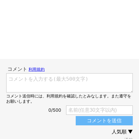
ビシと、教育的指導を入れられるようになっておりまして、今で
はすっかり普通に怒られております。たぶんもーちゃんの中に
『こいつはもう子猫じゃない(｀・ω・´)』
という、判断基準が
あるのでしょう(＾∀＾；)