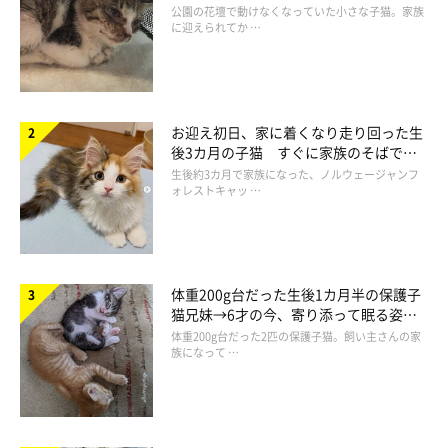
@nekomarusuisan7
と“姉妹”のような関係に
公園の花壇で動けなくなっていた小さな子猫。家族
に迎えられてか …
飼い主さんの膝のところへ
すっぽり♡
ここならもっと甘えられ
るし、ぴたっと密着して暖かいし、ちゃむのすけくんは最高の場
所をゲットしたようです。
お迎え初日、家に着くなり走り回った生
後3カ月の子猫 すぐに家族のそばで落
ち着く姿に「迎えてよかった」
生後約3カ月で家族になった、ノルウェージャンフ
ォレストキャッ …
体重200g台だった生後1カ月半の保護子
猫兄妹→6才の今、寄り添って眠る姿に
ほっこり！
体重200g台だった2匹の保護子猫。飼い主さんの家
族になって …