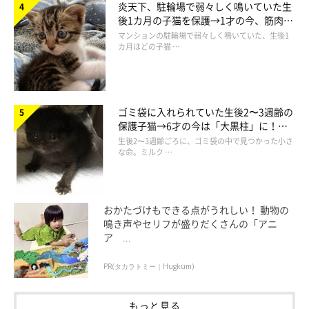
炎天下、駐輪場で弱々しく鳴いていた生
後1カ月の子猫を保護→1才の今、筋肉質
でツンデレなコに成長
マンションの駐輪場で弱々しく鳴いていた、生後1
カ月ほどの子猫 …
冬が一番好きな季節…その理由はこれだ！
ゴミ袋に入れられていた生後2〜3週齢の
保護子猫→6才の今は「大黒柱」に！
美しい黒猫に成長した姿にグッとくる
生後2〜3週齢ごろに、ゴミ袋の中で見つかった小さ
な命。ミルク …
おかたづけもできる点がうれしい！ 動物の
鳴き声やセリフが盛りだくさんの「アニ
ア ...
PR(タカラトミー｜Hugkum)
「あったかいにゃ♡」
@nekomarusuisan7
もっと見る