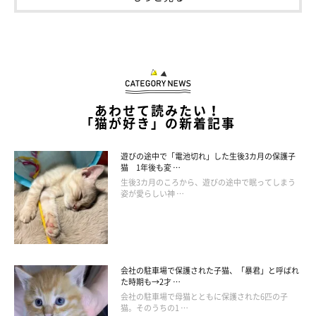
寒くなってくると飼い主さんに寄り添ったりして、暖を取る猫た
ちがいますよね。飼い主さんもそれが楽しみなようで、
「最高の
季節がきました」「猫もあったかいし私もあったかいのでWIN-
WINです」
と、季節のなかで冬が一番好きな理由を綴っていまし
た。
あわせて読みたい！
「猫が好き」の新着記事
また、購入したコタツが近々届くそうなのですが、ちゃむのすけ
遊びの途中で「電池切れ」した生後3カ月の保護子
くんたちがコタツを気に入ってしまうのではないかとちょっぴり
猫 1年後も変 …
危機感もあるようで…
「暖かくなるはずなのに震えています(T ^
生後3カ月のころから、遊びの途中で眠ってしまう
姿が愛らしい神 …
T)」
とも思いを綴っているのでした（笑）
猫飼いさんなら、飼い主さんのこの気持ちに共感できる人もいる
のではないでしょうか？
会社の駐車場で保護された子猫、「暴君」と呼ばれ
た時期も→2才 …
会社の駐車場で母猫とともに保護された6匹の子
猫。そのうちの1 …