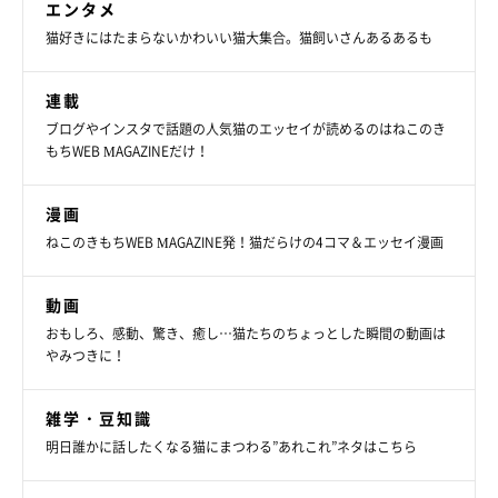
エンタメ
猫好きにはたまらないかわいい猫大集合。猫飼いさんあるあるも
ちゃむのすけくん（写真左）とまるきちくん（写真右）
@nekomarusuisan7
連載
飼い主さんのTwitter
では、ちゃむのすけくんと兄弟猫・まるき
ブログやインスタで話題の人気猫のエッセイが読めるのはねこのき
もちWEB MAGAZINEだけ！
ちくんと過ごす素敵な日常の様子を見ることができるので、ぜひ
覗いてみてくださいね！
漫画
ねこのきもちWEB MAGAZINE発！猫だらけの4コマ＆エッセイ漫画
動画
おもしろ、感動、驚き、癒し…猫たちのちょっとした瞬間の動画は
やみつきに！
雑学・豆知識
明日誰かに話したくなる猫にまつわる”あれこれ”ネタはこちら