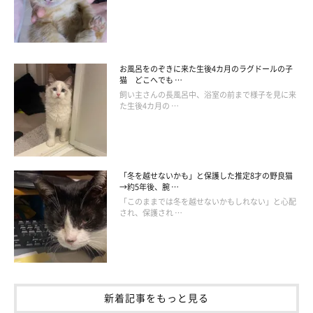
冬が一番好きな季節な理由
pic.twitter.com/F6WpHTSuAn
お風呂をのぞきに来た生後4カ月のラグドールの子
— ねこまるすいさん (@nekomarusuisan7)
October 23,
猫 どこへでも …
2020
飼い主さんの長風呂中、浴室の前まで様子を見に来
た生後4カ月の …
「冬を越せないかも」と保護した推定8才の野良猫
→約5年後、腕 …
「このままでは冬を越せないかもしれない」と心配
され、保護され …
新着記事をもっと見る