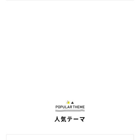
ちゃむのすけくん・まるきちくんの日常は
Twitterで♪
人気テーマ