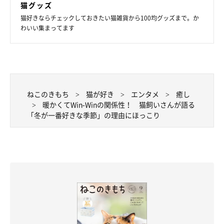
猫グッズ
猫好きならチェックしておきたい猫雑貨から100均グッズまで。か
わいい集まってます
▼人気の過去記事はこちら
ねこのきもち
猫が好き
エンタメ
癒し
暖かくてWin-Winの関係性！ 猫飼いさんが語る
「服に大量の猫の毛が付いてた…」 美容室で赤面の猫飼いさん
「冬が一番好きな季節」の理由にほっこり
に、イケメン美容師が神対応
参照／Twitter（
@nekomarusuisan7
）
文／雨宮カイ