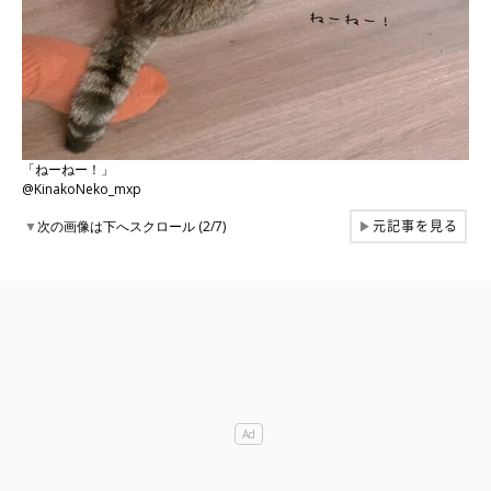
「ねーねー！」
@KinakoNeko_mxp
元記事を見る
▼
次の画像は下へスクロール (2/7)
▶