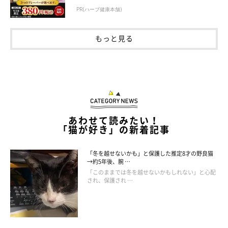
PR(ハーブ健康本舗)
もっと見る
あわせて読みたい！
「猫が好き」の新着記事
「冬を越せないかも」と保護した推定8才の野良猫
→約5年後、腕 …
「このままでは冬を越せないかもしれない」と心配
され、保護され …