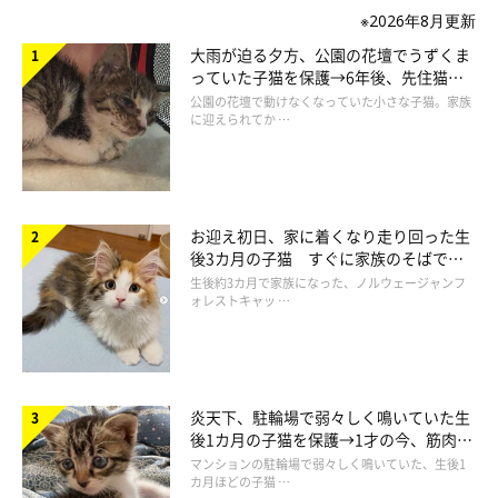
※2026年8月更新
大雨が迫る夕方、公園の花壇でうずくま
っていた子猫を保護→6年後、先住猫
と“姉妹”のような関係に
公園の花壇で動けなくなっていた小さな子猫。家族
に迎えられてか …
お迎え初日、家に着くなり走り回った生
後3カ月の子猫 すぐに家族のそばで落
ち着く姿に「迎えてよかった」
生後約3カ月で家族になった、ノルウェージャンフ
ォレストキャッ …
炎天下、駐輪場で弱々しく鳴いていた生
後1カ月の子猫を保護→1才の今、筋肉質
でツンデレなコに成長
マンションの駐輪場で弱々しく鳴いていた、生後1
カ月ほどの子猫 …