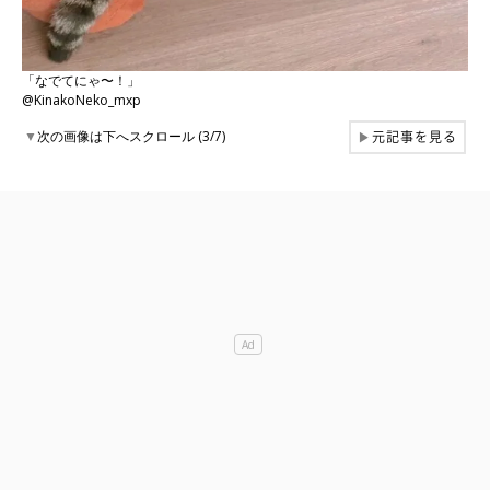
「なでてにゃ〜！」
@KinakoNeko_mxp
元記事を見る
▼
次の画像は下へスクロール (3/7)
▶