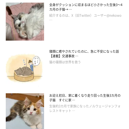
全身がクッションに収まるほど小さかった生後3～4
カ月の子猫→ …
紹介するのは、X（旧Twitter） ユーザー@nekowo
…
寝顔に癒やされていたのに、急に不安になった話
【連載】交通事故 …
猫の寝顔は世界を救う
お迎え初日、家に着くなり走り回った生後3カ月の
子猫 すぐに家 …
生後約3カ月で家族になったノルウェージャンフォ
レストキャット …