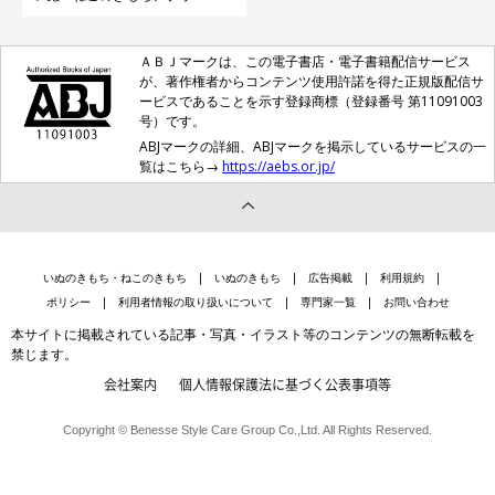
ＡＢＪマークは、この電子書店・電子書籍配信サービス
が、著作権者からコンテンツ使用許諾を得た正規版配信サ
ービスであることを示す登録商標（登録番号 第11091003
号）です。
ABJマークの詳細、ABJマークを掲示しているサービスの一
覧はこちら→
https://aebs.or.jp/
いぬのきもち・ねこのきもち
いぬのきもち
広告掲載
利用規約
ポリシー
利用者情報の取り扱いについて
専門家一覧
お問い合わせ
本サイトに掲載されている記事・写真・イラスト等のコンテンツの無断転載を
禁じます。
会社案内
個人情報保護法に基づく公表事項等
Copyright © Benesse Style Care Group Co.,Ltd. All Rights Reserved.