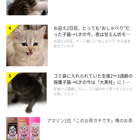
お迎え2日目、とっても“おしゃべり”だ
った子猫→1才の今、夜は甘えん坊モー
ドになるコに成長！
お迎え2日目、ケージ越しに“おしゃべり”する姿を
見せていた子 …
ゴミ袋に入れられていた生後2〜3週齢の
保護子猫→6才の今は「大黒柱」に！
美しい黒猫に成長した姿にグッとくる
生後2〜3週齢ごろに、ゴミ袋の中で見つかった小さ
な命。ミルク …
アマゾン1位「このお茶ガチです」噂のお茶