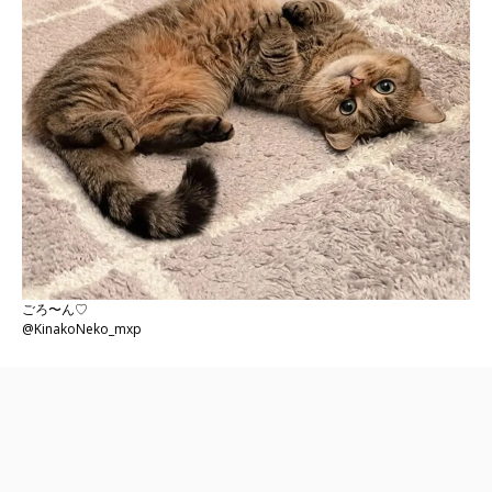
ごろ〜ん♡
@KinakoNeko_mxp