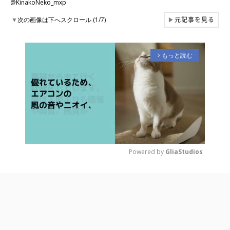
@KinakoNeko_mxp
元記事を見る
▼
次の画像は下へスクロール (1/7)
▶
もっと読む
arrow_forward_ios
Powered by 
GliaStudios
M
u
t
e