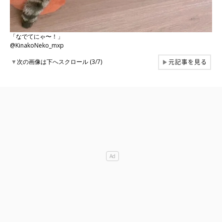
「なでてにゃ〜！」
@KinakoNeko_mxp
元記事を見る
▼
次の画像は下へスクロール (3/7)
▶