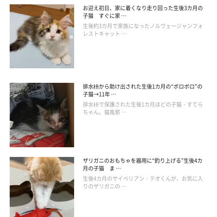
お迎え初日、家に着くなり走り回った生後3カ月の
子猫 すぐに家 …
生後約3カ月で家族になったノルウェージャンフォ
レストキャット …
排水枡から助け出された生後1カ月の“ボロボロ”の
子猫→11年 …
排水枡で保護された生後1カ月ほどの子猫・すてら
ちゃん。猫風邪 …
ザリガニのおもちゃを器用に“釣り上げる”生後4カ
月の子猫 ま …
生後4カ月のサイベリアン・テオくんが、お気に入
りのザリガニの …