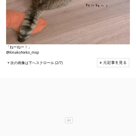
「ねーねー！」
@KinakoNeko_mxp
元記事を見る
▼
次の画像は下へスクロール (2/7)
▶