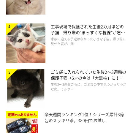
工事現場で保護された生後2カ月ほどの
子猫 帰り際の“まっすぐな視線”が忘れ
られず、家族の一員に
家族に迎える予定はなかった小さな子猫。帰り際に
見せた姿が、飼 …
ゴミ袋に入れられていた生後2〜3週齢の
保護子猫→6才の今は「大黒柱」に！
美しい黒猫に成長した姿にグッとくる
生後2〜3週齢ごろに、ゴミ袋の中で見つかった小さ
な命。ミルク …
楽天週間ランキング1位！シリーズ累計3億
包のスッキリ茶。380円でお試し