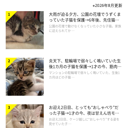
※2026年8月更新
大雨が迫る夕方、公園の花壇でうずくま
っていた子猫を保護→6年後、先住猫
と“姉妹”のような関係に
公園の花壇で動けなくなっていた小さな子猫。家族
に迎えられてか …
炎天下、駐輪場で弱々しく鳴いていた生
後1カ月の子猫を保護→1才の今、筋肉質
でツンデレなコに成長
マンションの駐輪場で弱々しく鳴いていた、生後1
カ月ほどの子猫 …
お迎え2日目、とっても“おしゃべり”だ
った子猫→1才の今、夜は甘えん坊モー
ドになるコに成長！
お迎え2日目、ケージ越しに“おしゃべり”する姿を
見せていた子 …