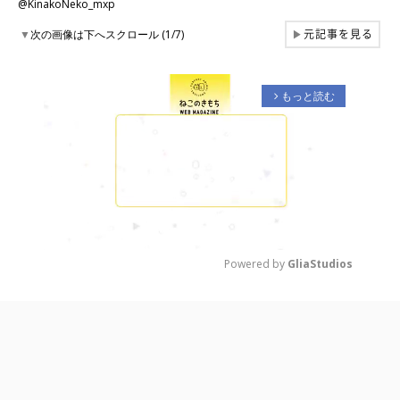
@KinakoNeko_mxp
元記事を見る
▼
次の画像は下へスクロール (1/7)
▶
もっと読む
arrow_forward_ios
Powered by 
GliaStudios
M
u
t
e