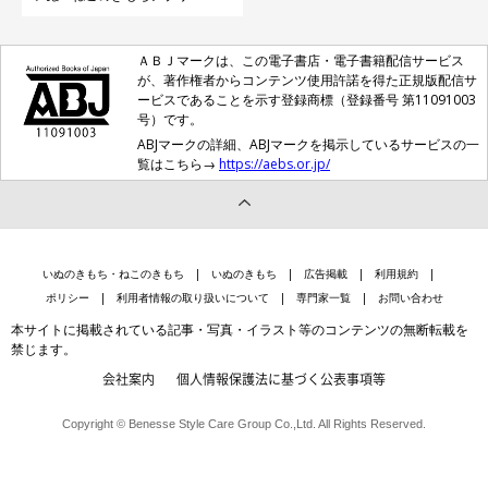
ＡＢＪマークは、この電子書店・電子書籍配信サービス
が、著作権者からコンテンツ使用許諾を得た正規版配信サ
ービスであることを示す登録商標（登録番号 第11091003
号）です。
ABJマークの詳細、ABJマークを掲示しているサービスの一
覧はこちら→
https://aebs.or.jp/
いぬのきもち・ねこのきもち
いぬのきもち
広告掲載
利用規約
ポリシー
利用者情報の取り扱いについて
専門家一覧
お問い合わせ
本サイトに掲載されている記事・写真・イラスト等のコンテンツの無断転載を
禁じます。
会社案内
個人情報保護法に基づく公表事項等
Copyright © Benesse Style Care Group Co.,Ltd. All Rights Reserved.