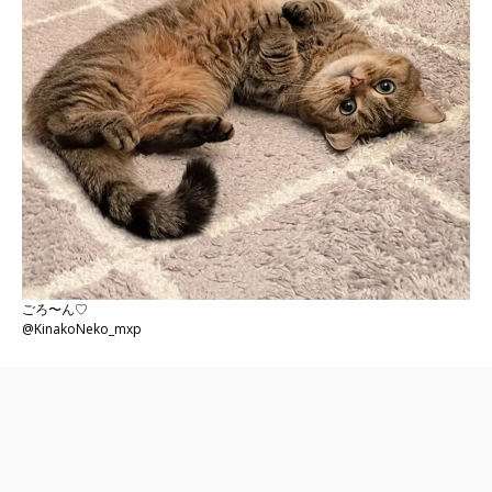
ごろ〜ん♡
@KinakoNeko_mxp