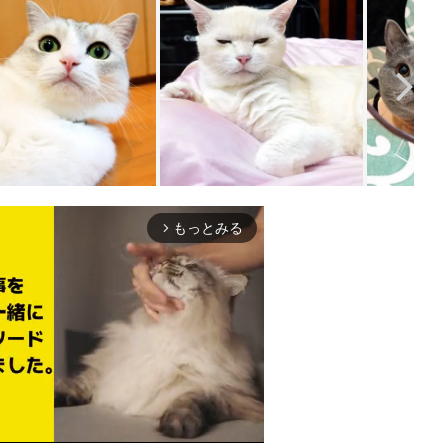
もっとみる
arrow_forward_ios