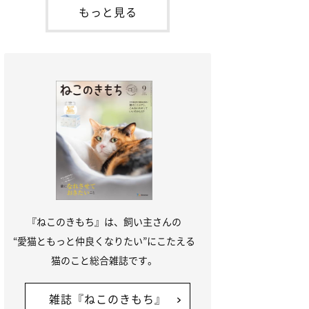
本名：ドミトリー・ドンスコイ）。ドンち
もっと見る
ゃんは、保護猫でした。ドンちゃんが見つ
かったのは、飼い主さんの姉の勤め先の敷
地内でした。ゴミ袋に入れられている
『ねこのきもち』は、飼い主さんの
“愛猫ともっと仲良くなりたい”にこたえる
猫のこと総合雑誌です。
雑誌『ねこのきもち』