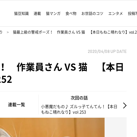
猫豆知識
連載
猫マンガ
食べ物
お世話のコツ
エンタメ
投稿
り
猫最上級の警戒ポーズ！ 作業員さん VS 猫 【本日もねこ晴れなり】vol.2
2020/04/08
UP DATE
 作業員さん VS 猫 【本日
52
次回の話
連載一覧
小悪魔だもの♪ ズルっ子てんてん！【本日
もねこ晴れなり】vol.253