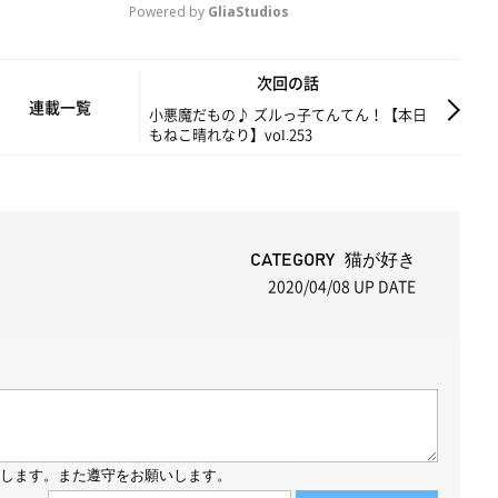
Powered by 
GliaStudios
M
次回の話
u
連載一覧
小悪魔だもの♪ ズルっ子てんてん！【本日
もねこ晴れなり】vol.253
t
e
CATEGORY 猫が好き
2020/04/08
UP DATE