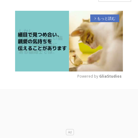
もっと読む
arrow_forward_ios
Powered by 
GliaStudios
M
u
t
e