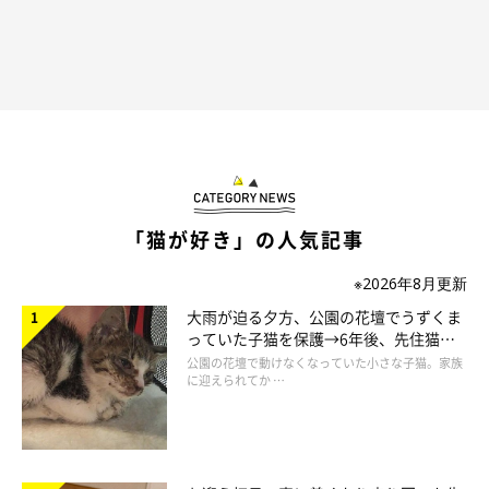
「猫が好き」の人気記事
※2026年8月更新
大雨が迫る夕方、公園の花壇でうずくま
っていた子猫を保護→6年後、先住猫
と“姉妹”のような関係に
公園の花壇で動けなくなっていた小さな子猫。家族
に迎えられてか …