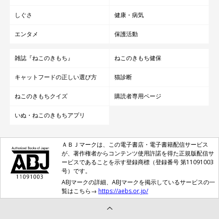
しぐさ
健康・病気
エンタメ
保護活動
雑誌『ねこのきもち』
ねこのきもち健保
キャットフードの正しい選び方
猫診断
ねこのきもちクイズ
購読者専用ページ
いぬ・ねこのきもちアプリ
ＡＢＪマークは、この電子書店・電子書籍配信サービス
が、著作権者からコンテンツ使用許諾を得た正規版配信サ
ービスであることを示す登録商標（登録番号 第11091003
号）です。
ABJマークの詳細、ABJマークを掲示しているサービスの一
覧はこちら→
https://aebs.or.jp/