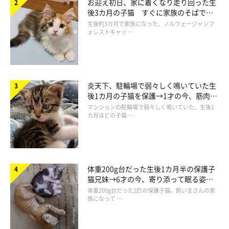
お迎え初日、家に着くなり走り回った生
後3カ月の子猫 すぐに家族のそばで落
ち着く姿に「迎えてよかった」
生後約3カ月で家族になった、ノルウェージャンフ
ォレストキャッ …
炎天下、駐輪場で弱々しく鳴いていた生
後1カ月の子猫を保護→1才の今、筋肉質
でツンデレなコに成長
マンションの駐輪場で弱々しく鳴いていた、生後1
カ月ほどの子猫 …
体重200g台だった生後1カ月半の保護子
猫兄妹→6才の今、寄り添って眠る姿に
ほっこり！
体重200g台だった2匹の保護子猫。飼い主さんの家
族になって …