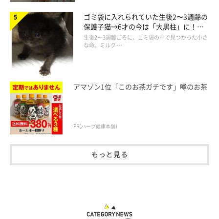
ゴミ袋に入れられていた生後2〜3週齢の
保護子猫→6才の今は「大黒柱」に！
美しい黒猫に成長した姿にグッとくる
生後2〜3週齢ごろに、ゴミ袋の中で見つかった小さ
な命。ミルク …
アマゾン1位「このお茶ガチです」噂のお茶
PR(ハーブ健康本舗)
もっと見る