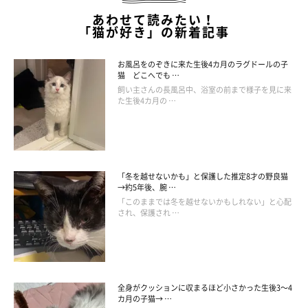
あわせて読みたい！
「猫が好き」の新着記事
お風呂をのぞきに来た生後4カ月のラグドールの子
猫 どこへでも …
飼い主さんの長風呂中、浴室の前まで様子を見に来
た生後4カ月の …
「冬を越せないかも」と保護した推定8才の野良猫
→約5年後、腕 …
「このままでは冬を越せないかもしれない」と心配
され、保護され …
全身がクッションに収まるほど小さかった生後3～4
カ月の子猫→ …