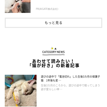
PR(AIGATE株式会社)
もっと見る
あわせて読みたい！
「猫が好き」の新着記事
遊びの途中で「電池切れ」した生後3カ月の保護子
猫 1年後も変 …
生後3カ月のころから、遊びの途中で眠ってしまう
姿が愛らしい神 …