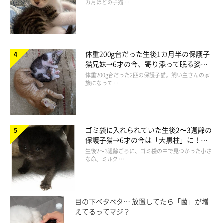
カ月ほどの子猫 …
体重200g台だった生後1カ月半の保護子
猫兄妹→6才の今、寄り添って眠る姿に
ほっこり！
体重200g台だった2匹の保護子猫。飼い主さんの家
族になって …
ゴミ袋に入れられていた生後2〜3週齢の
保護子猫→6才の今は「大黒柱」に！
美しい黒猫に成長した姿にグッとくる
生後2〜3週齢ごろに、ゴミ袋の中で見つかった小さ
な命。ミルク …
目の下ベタベタ… 放置してたら「菌」が増
えてるってマジ？