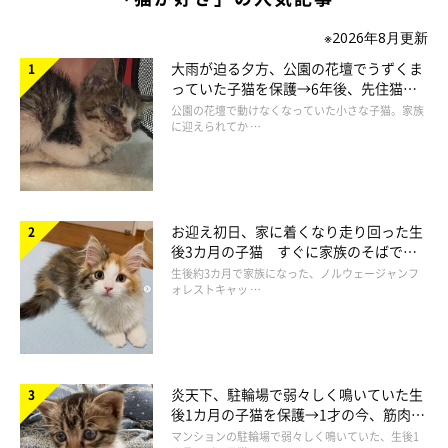
※2026年8月更新
大雨が迫る夕方、公園の花壇でうずくま
っていた子猫を保護→6年後、先住猫
と“姉妹”のような関係に
公園の花壇で動けなくなっていた小さな子猫。家族
に迎えられてか …
お迎え初日、家に着くなり走り回った生
後3カ月の子猫 すぐに家族のそばで落
ち着く姿に「迎えてよかった」
生後約3カ月で家族になった、ノルウェージャンフ
ォレストキャッ …
炎天下、駐輪場で弱々しく鳴いていた生
後1カ月の子猫を保護→1才の今、筋肉質
でツンデレなコに成長
マンションの駐輪場で弱々しく鳴いていた、生後1