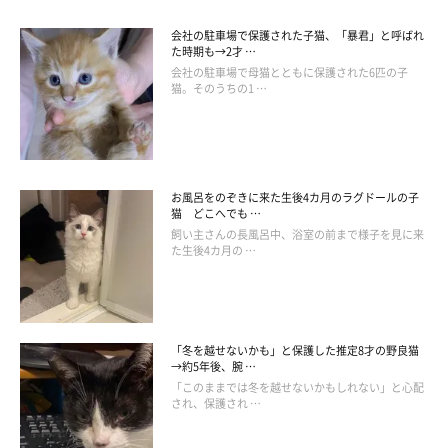
会社の駐車場で保護された子猫、「暴君」と呼ばれ
た時期も→2才 …
会社の駐車場で母猫とともに保護された6匹の子
猫。そのうちの1 …
お風呂をのぞきに来た生後4カ月のラグドールの子
猫 どこへでも …
飼い主さんの長風呂中、浴室の前まで様子を見に来
た生後4カ月の …
「冬を越せないかも」と保護した推定8才の野良猫
→約5年後、腕 …
「このままでは冬を越せないかもしれない」と心配
され、保護され …