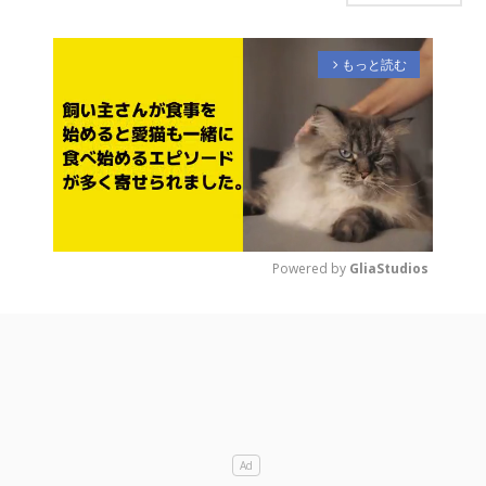
もっと読む
arrow_forward_ios
Powered by 
GliaStudios
M
u
t
e