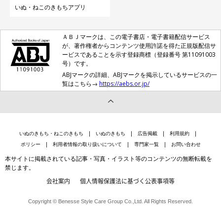
いぬ・ねこのきもちアプリ
ＡＢＪマークは、この電子書店・電子書籍配信サービス
が、著作権者からコンテンツ使用許諾を得た正規版配信サ
ービスであることを示す登録商標（登録番号 第11091003
号）です。
ABJマークの詳細、ABJマークを掲示しているサービスの一
覧はこちら→
https://aebs.or.jp/
いぬのきもち・ねこのきもち
いぬのきもち
広告掲載
利用規約
ポリシー
利用者情報の取り扱いについて
専門家一覧
お問い合わせ
本サイトに掲載されている記事・写真・イラスト等のコンテンツの無断転載を
禁じます。
会社案内
個人情報保護法に基づく公表事項等
Copyright © Benesse Style Care Group Co.,Ltd. All Rights Reserved.