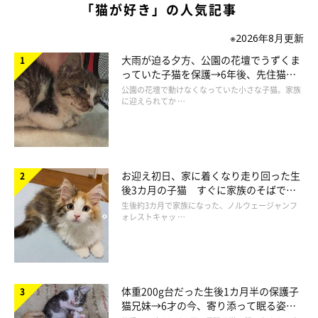
「猫が好き」の人気記事
※2026年8月更新
大雨が迫る夕方、公園の花壇でうずくま
っていた子猫を保護→6年後、先住猫
と“姉妹”のような関係に
公園の花壇で動けなくなっていた小さな子猫。家族
に迎えられてか …
お迎え初日、家に着くなり走り回った生
後3カ月の子猫 すぐに家族のそばで落
ち着く姿に「迎えてよかった」
生後約3カ月で家族になった、ノルウェージャンフ
ォレストキャッ …
体重200g台だった生後1カ月半の保護子
猫兄妹→6才の今、寄り添って眠る姿に