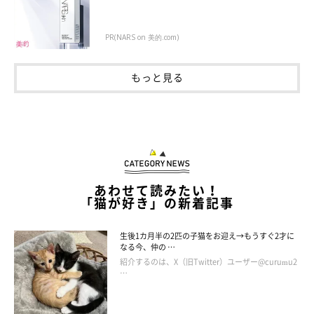
PR(NARS on 美的.com)
もっと見る
あわせて読みたい！
「猫が好き」の新着記事
生後1カ月半の2匹の子猫をお迎え→もうすぐ2才に
なる今、仲の …
紹介するのは、X（旧Twitter）ユーザー@curumu2
…