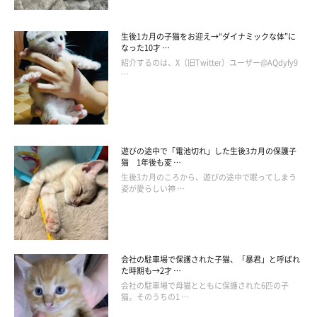
生後1カ月の子猫をお迎え→“ダイナミックな体”に
なった10才 …
紹介するのは、X（旧Twitter）ユーザー@AQdyfy9
…
遊びの途中で「電池切れ」した生後3カ月の保護子
猫 1年後も変 …
生後3カ月のころから、遊びの途中で眠ってしまう
姿が愛らしい神 …
会社の駐車場で保護された子猫、「暴君」と呼ばれ
た時期も→2才 …
会社の駐車場で母猫とともに保護された6匹の子
猫。そのうちの1 …