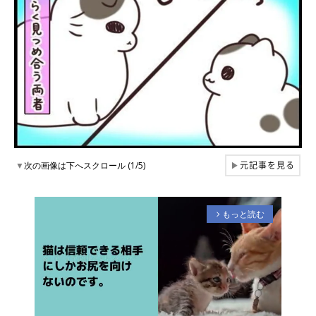
元記事を見る
▼
次の画像は下へスクロール (1/5)
▶
もっと読む
arrow_forward_ios