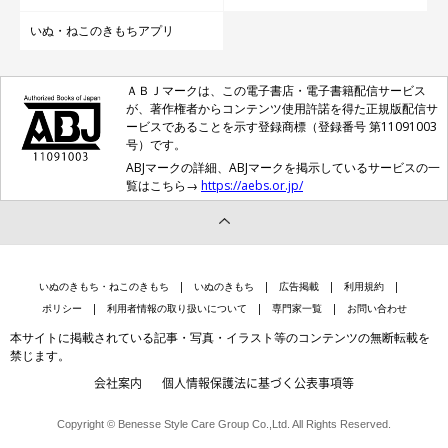
いぬ・ねこのきもちアプリ
ＡＢＪマークは、この電子書店・電子書籍配信サービス
が、著作権者からコンテンツ使用許諾を得た正規版配信サ
ービスであることを示す登録商標（登録番号 第11091003
号）です。
ABJマークの詳細、ABJマークを掲示しているサービスの一
覧はこちら→
https://aebs.or.jp/
いぬのきもち・ねこのきもち
いぬのきもち
広告掲載
利用規約
ポリシー
利用者情報の取り扱いについて
専門家一覧
お問い合わせ
本サイトに掲載されている記事・写真・イラスト等のコンテンツの無断転載を
禁じます。
会社案内
個人情報保護法に基づく公表事項等
Copyright © Benesse Style Care Group Co.,Ltd. All Rights Reserved.