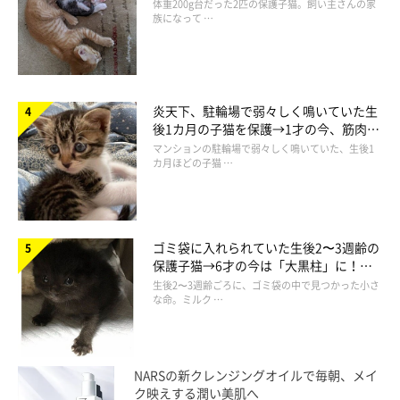
ほっこり！
体重200g台だった2匹の保護子猫。飼い主さんの家
族になって …
炎天下、駐輪場で弱々しく鳴いていた生
後1カ月の子猫を保護→1才の今、筋肉質
でツンデレなコに成長
マンションの駐輪場で弱々しく鳴いていた、生後1
カ月ほどの子猫 …
ゴミ袋に入れられていた生後2〜3週齢の
保護子猫→6才の今は「大黒柱」に！
美しい黒猫に成長した姿にグッとくる
生後2〜3週齢ごろに、ゴミ袋の中で見つかった小さ
な命。ミルク …
NARSの新クレンジングオイルで毎朝、メイ
ク映えする潤い美肌へ