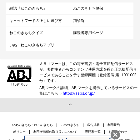
雑誌『ねこのきもち』
ねこのきもち健保
キャットフードの正しい選び方
猫診断
ねこのきもちクイズ
購読者専用ページ
いぬ・ねこのきもちアプリ
ＡＢＪマークは、この電子書店・電子書籍配信サービス
が、著作権者からコンテンツ使用許諾を得た正規版配信サ
ービスであることを示す登録商標（登録番号 第11091003
号）です。
ABJマークの詳細、ABJマークを掲示しているサービスの一
覧はこちら→
https://aebs.or.jp/
いぬのきもち・ねこのきもち
いぬのきもち
広告掲載
利用規約
ポリシー
利用者情報の取り扱いについて
専門家一覧
お問い合わせ