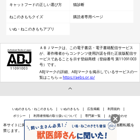
キャットフードの正しい選び方
猫診断
ねこのきもちクイズ
購読者専用ページ
いぬ・ねこのきもちアプリ
ＡＢＪマークは、この電子書店・電子書籍配信サービス
が、著作権者からコンテンツ使用許諾を得た正規版配信サ
ービスであることを示す登録商標（登録番号 第11091003
号）です。
ABJマークの詳細、ABJマークを掲示しているサービスの一
覧はこちら→
https://aebs.or.jp/
いぬのきもち・ねこのきもち
いぬのきもち
広告掲載
利用規約
ポリシー
利用者情報の取り扱いについて
専門家一覧
お問い合わせ
本サイトに掲載されている記事・写真・イラスト等のコンテンツの無断転載を
禁じます。
会社案内
個人情報保護法に基づく公表事項等