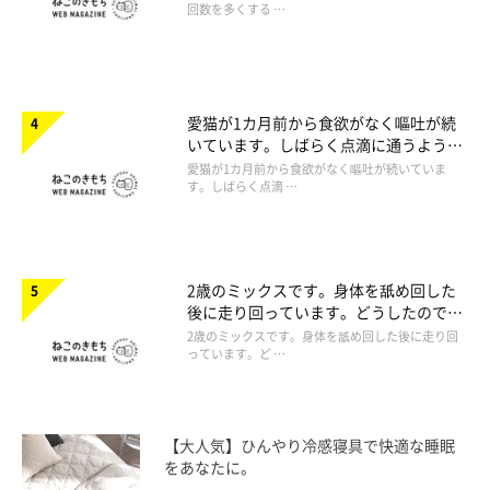
回数を多くする …
愛猫が1カ月前から食欲がなく嘔吐が続
いています。しばらく点滴に通うように
言われたのですが心配です。
愛猫が1カ月前から食欲がなく嘔吐が続いていま
す。しばらく点滴 …
2歳のミックスです。身体を舐め回した
後に走り回っています。どうしたのでし
ょうか。
2歳のミックスです。身体を舐め回した後に走り回
っています。ど …
【大人気】ひんやり冷感寝具で快適な睡眠
をあなたに。