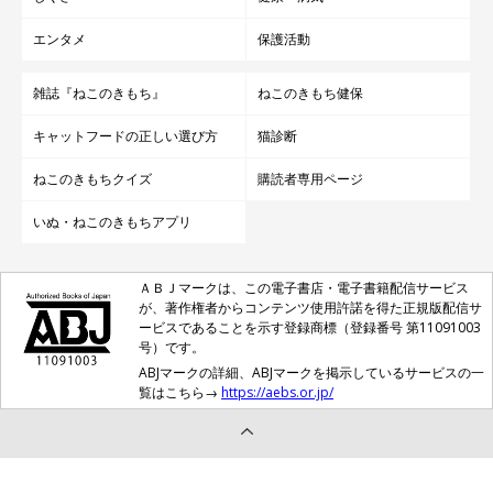
エンタメ
保護活動
雑誌『ねこのきもち』
ねこのきもち健保
キャットフードの正しい選び方
猫診断
ねこのきもちクイズ
購読者専用ページ
いぬ・ねこのきもちアプリ
ＡＢＪマークは、この電子書店・電子書籍配信サービス
が、著作権者からコンテンツ使用許諾を得た正規版配信サ
ービスであることを示す登録商標（登録番号 第11091003
号）です。
ABJマークの詳細、ABJマークを掲示しているサービスの一
覧はこちら→
https://aebs.or.jp/