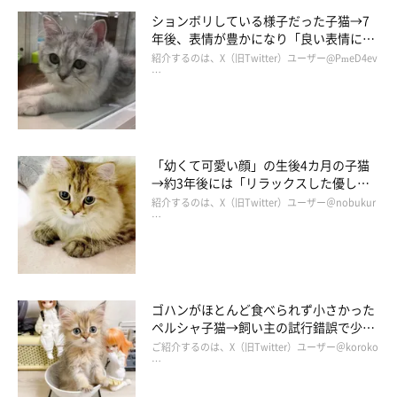
ションボリしている様子だった子猫→7
年後、表情が豊かになり「良い表情にな
ったなぁ」と感慨深い気持ちに！
紹介するのは、X（旧Twitter）ユーザー@PmeD4ev
…
「幼くて可愛い顔」の生後4カ月の子猫
→約3年後には「リラックスした優しい
顔つき」に！ あどけない顔にキュンと
紹介するのは、X（旧Twitter）ユーザー＠nobukur
する
…
ゴハンがほとんど食べられず小さかった
ペルシャ子猫→飼い主の試行錯誤で少し
ずつ大きくなった現在の姿にうれしくな
ご紹介するのは、X（旧Twitter）ユーザー＠koroko
る
…