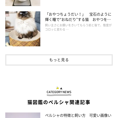
「おやつちょうだい！」 宝石のように
輝く瞳で“おねだり”する猫 おやつをも
らった後の豹変ぶりに3.4万人爆笑
飼い主さにお願いをきいてもらう前と後で、態度が
コロッと変わる …
もっと見る
猫図鑑のペルシャ関連記事
ペルシャの特徴と飼い方 可愛い画像い