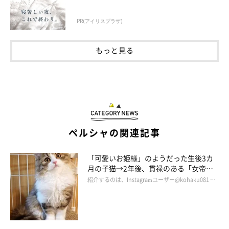
PR(アイリスプラザ)
もっと見る
ペルシャの関連記事
「可愛いお姫様」のようだった生後3カ
月の子猫→2年後、貫禄のある「女帝」
のような存在に！
紹介するのは、Instagramユーザー@kohaku081 …