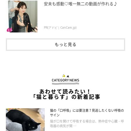
安未も感動♡唯一無二の動画が作れる♪
PR(アドビ｜CanCam.jp)
もっと見る
ねこのきもち投稿写真ギャラリー
飼い主さんがお風呂に入っているとき、気になって覗きにくる愛
あわせて読みたい！
猫は多いようです。「何かおもしろそう！」と興味津々で覗きに
「猫と暮らす」の新着記事
きています。もし愛猫が顔を出したら、驚かせないようにそっと
ドアを開けて、「気づいてるよ」と優しく声がけを。
猫の「口呼吸」には要注意？見逃したくない呼吸の
サイン
猫が口を開けて呼吸する場合は、熱中症や心臓・呼
吸器の病気が関 …
お風呂場に入ってきたり、浴槽のフタにのったりと大胆に楽しん