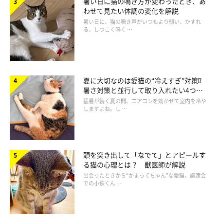
暑い日に猫の鳴き方が変わったとき、あ
わせて見たい体調の変化を解説
暑い日に、猫の鳴き声がいつもより弱い、かすれ
る、しつこく鳴く …
夏に大切なのは愛猫の“冷えすぎ”対策⁉
暑さ対策と並行して取り入れたい4つの
工夫
猛暑が続く夏の間、エアコンを効かせて室内を冷や
何してるの？とお風呂を覗く
しますよね。し …
頭を突き出して「なでて」とアピールす
る猫の心理とは？ 獣医師が解説
出会ったときから“かまってちゃん”な愛猫。譲渡会
での小鉄くん …