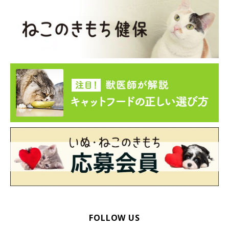
参考／「ねこのきもち」2020年5月号『「そのとき」「その猫」
に合った絆の強め方 猫とTimeコミュニケーションしてみません
か？』（監修：帝京科学大学生命環境学部講師 動物看護師 小野
寺温先生）
文／いちのへ
※写真はスマホアプリ「いぬ・ねこのきもち」で投稿されたもの
です。
※記事と写真に関連性はありませんので予めご了承ください。
FOLLOW US