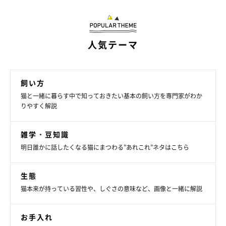
ねこのきもち投稿写真ギャラリー
飼い主さんが寝る準備を始めると、寝室にやってくる愛猫。これ
人気テーマ
は、「甘えたい」「そばにいたい」という気持ちの表れです。寝
床を準備してくれる母親を見ているような、子猫に戻ったような
飼い方
甘え気分に。飼い主さんの近くまでくる場合は、顔まわりをなで
猫と一緒に暮らす中で知っておきたい基本の飼い方を専門家がわか
て喜ばせてあげましょう。くつろぎの時間を一緒に過ごすと、距
りやすく解説
離がぐっと近づきます。
雑学・豆知識
飼い主さんの足元や、少し離れたところで過ごしている場合は、
明日誰かに話したくなる猫にまつわる”あれこれ”ネタはこちら
「おやすみ」と声をかけてあげるだけでもOK。安心して眠れる
場所だと感じてくれるでしょう。
生態
猫本来が持っている習性や、しぐさの意味など、画像と一緒に解説
お手入れ