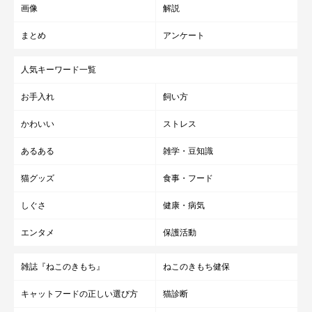
画像
解説
まとめ
アンケート
人気キーワード一覧
お手入れ
飼い方
かわいい
ストレス
あるある
雑学・豆知識
猫グッズ
食事・フード
しぐさ
健康・病気
エンタメ
保護活動
雑誌『ねこのきもち』
ねこのきもち健保
キャットフードの正しい選び方
猫診断