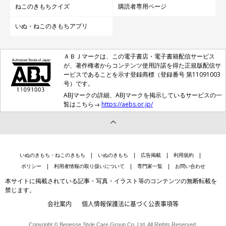
ねこのきもちクイズ
購読者専用ページ
いぬ・ねこのきもちアプリ
ＡＢＪマークは、この電子書店・電子書籍配信サービス
が、著作権者からコンテンツ使用許諾を得た正規版配信サ
ービスであることを示す登録商標（登録番号 第11091003
号）です。
ABJマークの詳細、ABJマークを掲示しているサービスの一
覧はこちら→
https://aebs.or.jp/
いぬのきもち・ねこのきもち
いぬのきもち
広告掲載
利用規約
ポリシー
利用者情報の取り扱いについて
専門家一覧
お問い合わせ
本サイトに掲載されている記事・写真・イラスト等のコンテンツの無断転載を
禁じます。
会社案内
個人情報保護法に基づく公表事項等
Copyright © Benesse Style Care Group Co.,Ltd. All Rights Reserved.