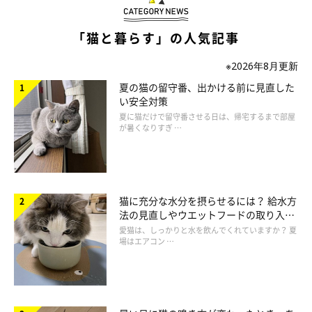
「猫と暮らす」の人気記事
ねこのきもち投稿写真ギャラリー
※2026年8月更新
夏の猫の留守番、出かける前に見直した
愛猫から近づいてきたときは、「してほしいことがあるの」とお
い安全対策
ねだりをしているのかも。1日の終わりにゆったりしているとき
夏に猫だけで留守番させる日は、帰宅するまで部屋
が暑くなりすぎ …
なら、お願いごとを聞いてくれるかも！と近づいてきているよう
です。「フードがほしい」「かまってほしい」など、愛猫の様子
から願いを察して、応えてあげましょう。
猫に充分な水分を摂らせるには？ 給水方
法の見直しやウエットフードの取り入れ
方を解説
愛猫は、しっかりと水を飲んでくれていますか？ 夏
場はエアコン …