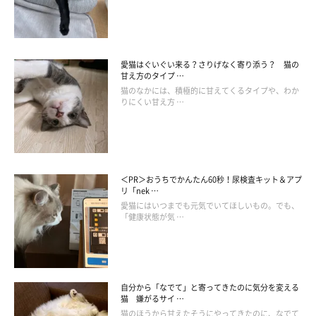
でいる愛猫には、濡れた指を鼻先に近づけてみるなど、お風呂タ
イムを楽しませてあげるとより仲良く過ごせる夜時間に！
愛猫はぐいぐい来る？さりげなく寄り添う？ 猫の
甘え方のタイプ …
猫のなかには、積極的に甘えてくるタイプや、わか
りにくい甘え方 …
＜PR＞おうちでかんたん60秒！尿検査キット＆アプ
リ「nek …
愛猫にはいつまでも元気でいてほしいもの。でも、
「健康状態が気 …
自分から「なでて」と寄ってきたのに気分を変える
猫 嫌がるサイ …
猫のほうから甘えたそうにやってきたのに、なでて