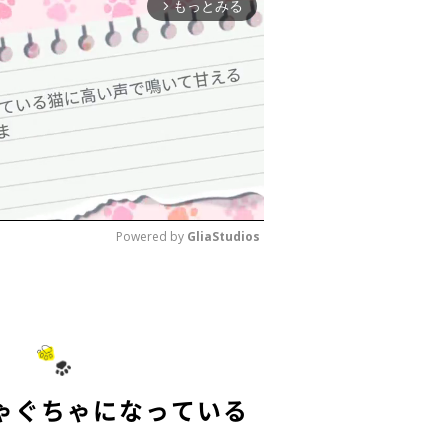
もっとみる
arrow_forward_ios
Powered by 
GliaStudios
M
u
t
e
ゃぐちゃになっている