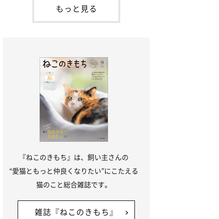
「ね
てお世話を求めるときに鳴き声を使いま
もっと見る
す。子猫なので「ニャー」よりもややか細
い「ミャア」といった鳴き声になります
が、この鳴き声を聞くと成猫が反応すると
いう習性があるようで
『ねこのきもち』は、飼い主さんの
“愛猫ともっと仲良くなりたい”にこたえる
猫のこと総合雑誌です。
雑誌『ねこのきもち』