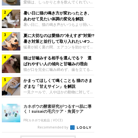
入れ方を解説
愛猫は、しっかりと水を飲んでくれていま
すか？ 夏場はエアコンで室内が涼しいこ
暑い日に猫の鳴き方が変わったとき、
ともあり、猫があまり水を飲まないこと
も。積極的に水分を摂らせるためには、給
あわせて見たい体調の変化を解説
水方法を見直したり、フードから水分を摂
暑い日に、猫の鳴き声がいつもより弱い、
らせたりする方法があります。今回は獣医
かすれる、しつこく鳴くなど、ふだんと違
師の重本仁先生に、猫に水分を摂らせるた
夏に大切なのは愛猫の“冷えすぎ”対策⁉
って聞こえることがあります。 そんなと
めにできるためできる工夫を教えていただ
き、あわせてどのような様子を確認したら
暑さ対策と並行して取り入れたい4つの
きました。ボウルの高さを愛猫の好みにね
よいのでしょうか。暑い日に猫の鳴き方が
工夫
猛暑が続く夏の間、エアコンを効かせて室
このきもち投稿写真ギャラリー水飲みボウ
変わるときの見方や注意したい体調の変化
内を冷やしますよね。しかし、人にとって
ルの高さは、猫が飲むときに頭が胃より下
などについて、ねこのきもち獣医師相談室
猫は甘噛みする相手を選んでる？ 選
は快適な温度でも、猫にとっては温度が低
にならないように設定すると飲みやすいで
の山口みき先生に伺いました。 鳴き方の
すぎることも。暑さ対策と並行して、冷え
ばれやすい人の傾向と甘噛みの理由
しょう。首を深く折り曲げずに済むため、
変化だけで判断せず、全身の様子も確認し
すぎ対策もしっかりと行うことが大切で
猫が口を完全に噛み締めず、歯を立てる程
関節や食道への負
てねこのきもち投稿写真ギャラリー猫の鳴
す。今回は獣医師の重本仁先生に、猫の冷
度に噛む“甘噛み”。遊びやスキンシップの
き方が変わったとき、暑さと関係している
えすぎを防ぐ4つの対策を教えていただき
かまってほしくて鳴くことも 猫のさま
ときに繰り出すことがありますが、同じ家
ように見えることがあります。 ただ、鳴
ました。（1） 冷房の効いていない部屋に
族でも噛まれる頻度に違いがあると感じる
ざまな「甘えサイン」を解説
き声だけで原因を決めるのは難しく、体調
行き来できるようにするねこのきもち投稿
ことも。ねこのきもちWEB MAGAZINEで
一見クールで、人やほかの動物に対してあ
や環境の変化を
写真ギャラリー猫が寒いと感じたときに、
は、飼い主さんたちにアンケートを実施
まり求めないように見える猫。しかし、実
冷気から逃れる「逃げ場」を用意しておき
し、愛猫が甘噛みする相手を選んでいると
は甘えん坊な性格の猫も少なくありませ
カネボウの酵素研究がつるすべ肌に導
ましょう。冷房の効いていない部屋や廊下
感じる状況を教えてもらいました。また、
ん。今回は猫たちが出している“甘えサイ
く！suisaiの毛穴ケア・角質ケア
へも自由に行き来できるように、ドアは猫
ねこのきもち獣医師相談室の原駿太朗先生
ン”について、帝京科学大学生命環境学部
が通れる程度に
には、実際に猫は甘噛みする相手を選んで
アニマルサイエンス学科准教授の加隈良枝
PR(カネボウ化粧品｜VOCE)
いるのか、その真相をお聞きします。約6
先生に教えていただきました。鳴くのは、
Recommended by
割の飼い主さんが「甘噛みする相手を選ん
かまってほしいサインねこのきもち投稿写
でいる」と感じていた※2026年5月実施
真ギャラリーもともと、子猫が親猫に対し