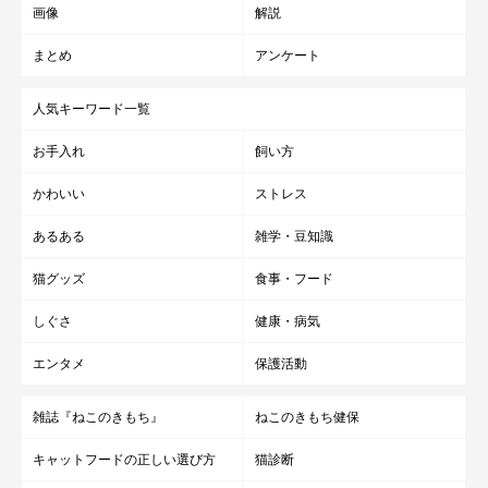
画像
解説
まとめ
アンケート
人気キーワード一覧
お手入れ
飼い方
かわいい
ストレス
あるある
雑学・豆知識
猫グッズ
食事・フード
しぐさ
健康・病気
エンタメ
保護活動
雑誌『ねこのきもち』
ねこのきもち健保
キャットフードの正しい選び方
猫診断