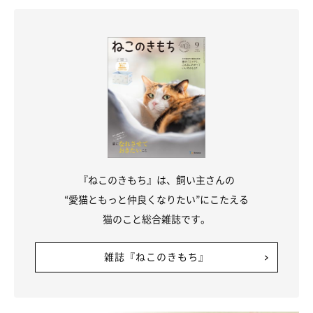
ような工夫をしてあげるとよいでしょうか？
岡本先生：
「猫に生魚のみを与えて、体に必要な栄養をすべて取ることは難
しいです。与える場合は、おやつやご褒美程度に少量を与えるよ
うにしましょう。
先述したようなサケ、カンパチ、マグロ、タイなどを、普段与え
ている総合栄養食のキャットフードにトッピングしてあげるな
『ねこのきもち』は、飼い主さんの
ど、与え方には工夫をしてみてください。
“愛猫ともっと仲良くなりたい”にこたえる
猫のこと総合雑誌です。
もし生魚を食べて猫に異変が見られたら、動物病院を受診しまし
ょう」
雑誌『ねこのきもち』
（監修：ねこのきもち獣医師相談室 獣医師・岡本りさ先生）
※写真は「いぬ・ねこのきもちアプリ」で投稿されたものです。