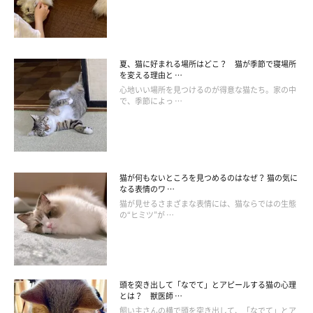
夏、猫に好まれる場所はどこ？ 猫が季節で寝場所
を変える理由と …
心地いい場所を見つけるのが得意な猫たち。家の中
で、季節によっ …
ねこのきもち投稿写真ギャラリー
猫が何もないところを見つめるのはなぜ？ 猫の気に
なる表情のワ …
——猫が生魚を食べて体調を崩してしまうというとき、どのよう
猫が見せるさまざまな表情には、猫ならではの生態
な症状が見られることが多いのでしょうか？
の“ヒミツ”が …
岡本先生：
「よく見られる症状としては
消化不良
で、
下痢や嘔吐
になる猫が
頭を突き出して「なでて」とアピールする猫の心理
多いです。
普段から生魚を食べ慣れていないうえに、生魚はキャ
とは？ 獣医師 …
ットフードよりも消化に時間がかかるため、消化不良になる
場合
飼い主さんの横で頭を突き出して、「なでて」とア