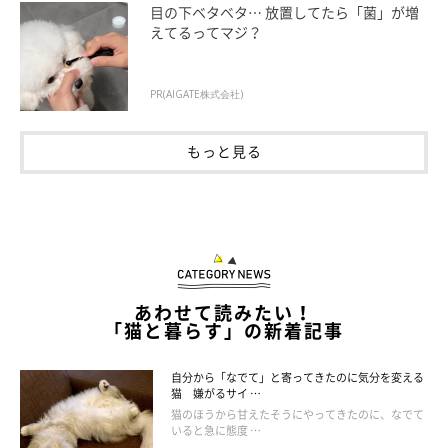
目の下ベタベタ… 放置してたら「菌」が増
えてるってマジ？
PR(AIGATE株式会社)
もっと見る
猫が生魚を食べて体調を崩す事例は？
あわせて読みたい！
「猫と暮らす」の新着記事
自分から「なでて」と寄ってきたのに気分を変える
猫 嫌がるサイ …
猫のほうから甘えたそうにやってきたのに、なでて
いると急に態度 …