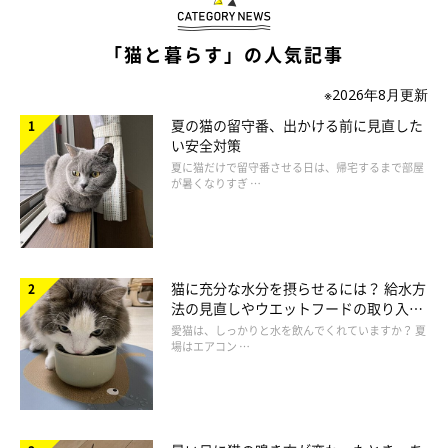
「猫と暮らす」の人気記事
※2026年8月更新
夏の猫の留守番、出かける前に見直した
い安全対策
夏に猫だけで留守番させる日は、帰宅するまで部屋
が暑くなりすぎ …
ねこのきもち投稿写真ギャラリー
——生のまま与えてはいけない魚は、具体的にどのようなもので
猫に充分な水分を摂らせるには？ 給水方
法の見直しやウエットフードの取り入れ
しょうか？
方を解説
愛猫は、しっかりと水を飲んでくれていますか？ 夏
場はエアコン …
岡本先生：
「
イワシ、アジ、サバなどの青魚やその加工品を、日常的にたく
さん与えるのは危険
です。青魚に多く含まれるDHA、EPAなどの