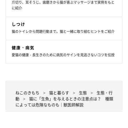
爪切り、耳そうじ、歯磨きから猫が喜ぶマッサージまで実例をもと
に紹介
しつけ
猫のトイレから問題行動まで。猫と一緒に取り組むヒントをご紹介
健康・病気
愛猫の健康・長生きのために病気のサインを見逃さないコツを伝授
ねこのきもち
猫と暮らす
生態
生態・行
動
猫に「生魚」を与えるときの注意点は？ 種類
によっては危険なものも｜獣医師解説
ねこのきもち投稿写真ギャラリー
——猫に与えても問題ない生魚を与える場合、飼い主さんはどの