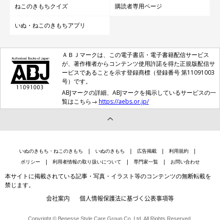
ねこのきもちクイズ
購読者専用ページ
いぬ・ねこのきもちアプリ
ＡＢＪマークは、この電子書店・電子書籍配信サービス
が、著作権者からコンテンツ使用許諾を得た正規版配信サ
ービスであることを示す登録商標（登録番号 第11091003
号）です。
ABJマークの詳細、ABJマークを掲示しているサービスの一
覧はこちら→
https://aebs.or.jp/
いぬのきもち・ねこのきもち
いぬのきもち
広告掲載
利用規約
ポリシー
利用者情報の取り扱いについて
専門家一覧
お問い合わせ
本サイトに掲載されている記事・写真・イラスト等のコンテンツの無断転載を
禁じます。
会社案内
個人情報保護法に基づく公表事項等
Copyright © Benesse Style Care Group Co.,Ltd. All Rights Reserved.