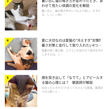
暑い日に猫の鳴き方が変わったとき、あ
不飽和脂肪酸は、一般的には身体に良い影響を与える成分です
わせて見たい体調の変化を解説
が、
過剰に摂取すると体内で酸化し、黄色脂肪症（イエローファ
暑い日に、猫の鳴き声がいつもより弱い、かすれ
ット）を引き起こす要因
となります。炎症を起こした脂肪は硬化
る、しつこく鳴く …
し、痛みや発熱、食欲不振につながることがあります。
また、
青魚に寄生しやすいアニサキスの幼虫は、猫にも害がある
夏に大切なのは愛猫の“冷えすぎ”対策⁉
恐れ
があります。アニサキスの幼虫は温める程度では死滅しない
暑さ対策と並行して取り入れたい4つの
ので、与える場合は十分に加熱をし、細かく刻んで与えましょ
工夫
猛暑が続く夏の間、エアコンを効かせて室内を冷や
しますよね。し …
う」
頭を突き出して「なでて」とアピールす
る猫の心理とは？ 獣医師が解説
出会ったときから“かまってちゃん”な愛猫。譲渡会
での小鉄くん …