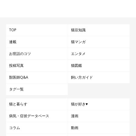
TOP
猫豆知識
連載
猫マンガ
お世話のコツ
エンタメ
ねこのきもち投稿写真ギャラリー
投稿写真
猫図鑑
具合が悪いときや健康診断のときなど、お世話になる機会も多い
獣医師Q&A
飼い方ガイド
動物病院。猫には少しでも負担やストレスをかけずに、安心して
もらえるようになるといいですよね。
タグ一覧
ぜひ、対策を実践してみてください！
猫と暮らす
猫が好き♥
病気・症状データベース
漫画
（監修：ねこのきもち獣医師相談室 獣医師・白山さとこ先生）
コラム
動画
※写真は「いぬ・ねこのきもちアプリ」で投稿されたものです。