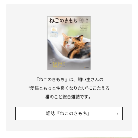
くれて、安心して落ち着きます。最近では、洗濯ネットに猫を入
れたまま診察をする病院も増えてきています。
そのため、特に病院で興奮してしまう場合は
洗濯ネットに猫を入
れて、その上でキャリーバッグに入れて病院に行く
ことをお勧め
いたします。
③病院に行くときもいつものように愛猫に接してあげよ
う
『ねこのきもち』は、飼い主さんの
“愛猫ともっと仲良くなりたい”にこたえる
病院に連れて行くときは、
猫の不安を煽らないように普段通りの
猫のこと総合雑誌です。
接し方
をしてあげましょう。そうすることによって、猫は安心し
雑誌『ねこのきもち』
た気持ちのまま病院へ行くことができます。