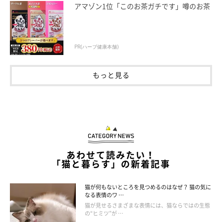
アマゾン1位「このお茶ガチです」噂のお茶
PR(ハーブ健康本舗)
もっと見る
あわせて読みたい！
「猫と暮らす」の新着記事
猫を動物病院に慣れさせるために実践したい
猫が何もないところを見つめるのはなぜ？ 猫の気に
なる表情のワ …
4つのこと
猫が見せるさまざまな表情には、猫ならではの生態
の“ヒミツ”が …