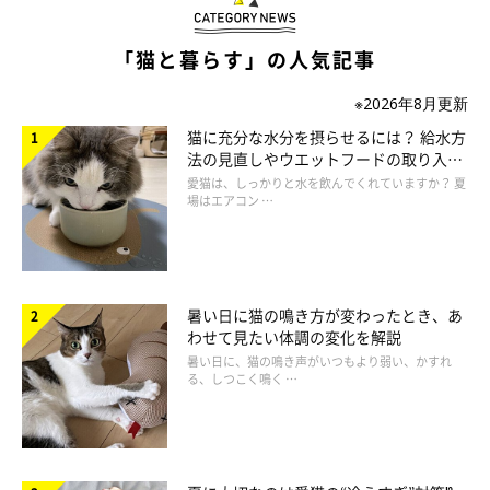
「猫と暮らす」の人気記事
※2026年8月更新
猫に充分な水分を摂らせるには？ 給水方
法の見直しやウエットフードの取り入れ
方を解説
愛猫は、しっかりと水を飲んでくれていますか？ 夏
ねこのきもち投稿写真ギャラリー
場はエアコン …
猫を動物病院に連れて行くとき、キャリーケースに入れていく飼
い主さんがほとんどでしょう。
キャリーケースに慣れていない猫
は、キャリーケース自体を警戒
します。
暑い日に猫の鳴き方が変わったとき、あ
わせて見たい体調の変化を解説
暑い日に、猫の鳴き声がいつもより弱い、かすれ
そんな場所に閉じ込められることに強い恐怖や不安を感じ、キャ
る、しつこく鳴く …
リーケースに入ることを嫌がる猫もいるでしょう。
動物病院に行くときだけにキャリケースを使っていると、猫が