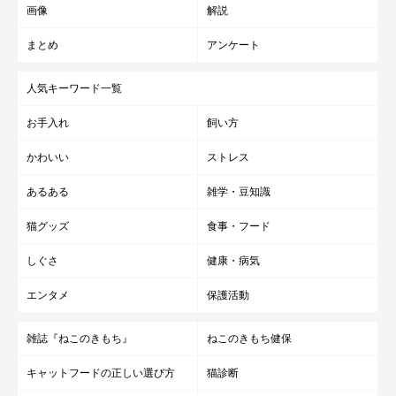
※記事と写真に関連性はありませんので予めご了承ください。
画像
解説
取材・文／nekomam
まとめ
アンケート
編集／ねこのきもちWeb編集室​
人気キーワード一覧
お手入れ
飼い方
かわいい
ストレス
あるある
雑学・豆知識
猫グッズ
食事・フード
しぐさ
健康・病気
エンタメ
保護活動
雑誌『ねこのきもち』
ねこのきもち健保
キャットフードの正しい選び方
猫診断