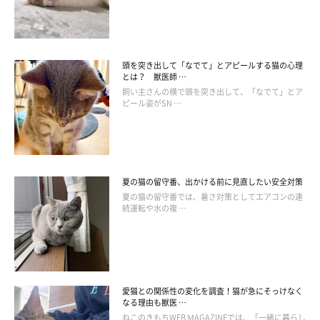
頭を突き出して「なでて」とアピールする猫の心理
とは？ 獣医師 …
飼い主さんの横で頭を突き出して、「なでて」とア
ピール姿がSN …
夏の猫の留守番、出かける前に見直したい安全対策
夏の猫の留守番では、暑さ対策としてエアコンの連
続運転や水の複 …
愛猫との関係性の変化を調査！猫が急にそっけなく
なる理由も獣医 …
ねこのきもち投稿写真ギャラリー
ねこのきもちWEB MAGAZINEでは、「一緒に暮らし