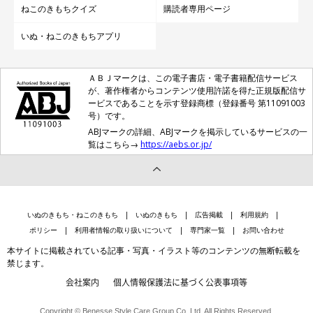
ねこのきもちクイズ
購読者専用ページ
いぬ・ねこのきもちアプリ
ＡＢＪマークは、この電子書店・電子書籍配信サービス
が、著作権者からコンテンツ使用許諾を得た正規版配信サ
ービスであることを示す登録商標（登録番号 第11091003
号）です。
ABJマークの詳細、ABJマークを掲示しているサービスの一
覧はこちら→
https://aebs.or.jp/
いぬのきもち・ねこのきもち
いぬのきもち
広告掲載
利用規約
ポリシー
利用者情報の取り扱いについて
専門家一覧
お問い合わせ
本サイトに掲載されている記事・写真・イラスト等のコンテンツの無断転載を
禁じます。
会社案内
個人情報保護法に基づく公表事項等
Copyright © Benesse Style Care Group Co.,Ltd. All Rights Reserved.