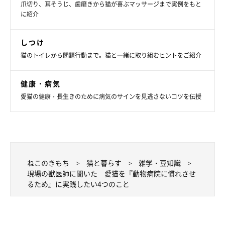
爪切り、耳そうじ、歯磨きから猫が喜ぶマッサージまで実例をもと
に紹介
しつけ
猫のトイレから問題行動まで。猫と一緒に取り組むヒントをご紹介
健康・病気
愛猫の健康・長生きのために病気のサインを見逃さないコツを伝授
ねこのきもち投稿写真ギャラリー
ねこのきもち
猫と暮らす
雑学・豆知識
キャリーバッグに慣れていたとしても、どうしても暴れたり、興
現場の獣医師に聞いた 愛猫を『動物病院に慣れさせ
奮が収まらないときはあります。そんなときは、
洗濯ネットに猫
るため』に実践したい4つのこと
を入れて
あげてください。
猫は元々狭い場所を好みますが、洗濯ネットは猫の身体を包んで