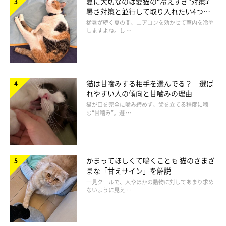
夏に大切なのは愛猫の“冷えすぎ”対策⁉
「キャリーケースに入る＝動物病院に行く」
と覚えてしまいま
暑さ対策と並行して取り入れたい4つの
す。そのため、動物病院が嫌いな猫は、キャリーケースも嫌いに
工夫
猛暑が続く夏の間、エアコンを効かせて室内を冷や
なってしまうのです。
しますよね。し …
キャリーバッグなどに慣れているコであれば、連れて行く過程で
苦労をすることはないでしょう。
猫は甘噛みする相手を選んでる？ 選ば
れやすい人の傾向と甘噛みの理由
猫が口を完全に噛み締めず、歯を立てる程度に噛
③慣れない環境や様子の違う飼い主さんを見て不安にな
む“甘噛み”。遊 …
るから
自分の知らない場所、独特のニオイ、見ず知らずの動物が集まる
かまってほしくて鳴くことも 猫のさまざ
ということにも、恐怖を少なからず感じているはずです。
まな「甘えサイン」を解説
一見クールで、人やほかの動物に対してあまり求め
ないように見え …
そんな中で、
いつもとは様子が違う飼い主さんの不安そうな様子
や心配そうな様子
に、猫自身もさらに不安を感じています。