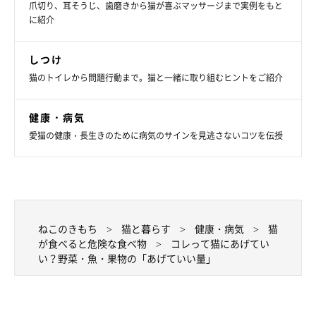
爪切り、耳そうじ、歯磨きから猫が喜ぶマッサージまで実例をもと
に紹介
しつけ
猫のトイレから問題行動まで。猫と一緒に取り組むヒントをご紹介
まいにちいぬ・ねこのきもち
健康・病気
■鮭
愛猫の健康・長生きのために病気のサインを見逃さないコツを伝授
鮭は猫の体に良いタンパク質を多く含んでいる魚です。塩焼きは
塩分が強く腎臓に負担をかけてしまうため、与える際は新鮮な刺
身用のサーモンを選びましょう。
量の目安：2分の1切れ
ねこのきもち
猫と暮らす
健康・病気
猫
が食べると危険な食べ物
コレって猫にあげてい
い？野菜・魚・果物の「あげていい量」
■カツオ
鮭と同じく良質なタンパク質が豊富です。ただし、鮮度が落ちて
いると、皮膚炎やショック症状を起こす原因になるので、与える