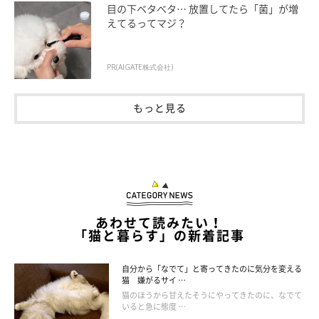
目の下ベタベタ… 放置してたら「菌」が増
えてるってマジ？
PR(AIGATE株式会社)
もっと見る
あわせて読みたい！
「猫と暮らす」の新着記事
自分から「なでて」と寄ってきたのに気分を変える
猫 嫌がるサイ …
まいにちいぬ・ねこのきもち
猫のほうから甘えたそうにやってきたのに、なでて
いると急に態度 …
■イチゴ