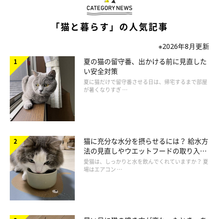
■ゴボウ
「猫と暮らす」の人気記事
ゴボウは8割が水分で、なおかつ食物繊維が豊富なため、整腸効
※2026年8月更新
果が期待できます。ただし、ミネラルも豊富なので、泌尿器系の
持病がある猫には与えないようにしてください。生だと硬いの
夏の猫の留守番、出かける前に見直した
い安全対策
で、キャベツと同様にしっかり茹でて刻んでから与えましょう。
夏に猫だけで留守番させる日は、帰宅するまで部屋
が暑くなりすぎ …
量の目安：ひとつまみ
■レタス
猫に充分な水分を摂らせるには？ 給水方
レタスはほとんどが水分なので、あまり水を飲まない子に与える
法の見直しやウエットフードの取り入れ
と効果的。生でも食べることができますが、できれば食べやすい
方を解説
愛猫は、しっかりと水を飲んでくれていますか？ 夏
ように小さくちぎってからあげてください。
場はエアコン …
量の目安：4分の1枚