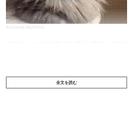
まいにちいぬ・ねこのきもち
一般的に、ペットに与える食べ物は品種ごとの専用フードが好ま
しいとされています。栄養面はもちろんのこと、猫に与えたら危
険な食べ物が含まれておらず、安心して食べさせることができる
からです。しかし、世の中にある食べ物は、人間が食べられるか
らと言って、他の動物も食べて大丈夫とは限りません。たとえ
全文を読む
ば、タマネギやチョコレートが有名ですよね。
では、人間の食べ物は絶対に与えてはいけないのかといえば、そ
うでもありません。苦手な訓練のご褒美などで与えると、良い効
果が得られることがあります。「なるべく与えない方が良い」と
いうのは大前提ですが、その中でも「これ」なら「このくらい」