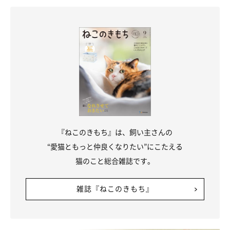
際は必ず新鮮な物を選びましょう。
量の目安：2分の1切れ
■鯛
鯛は脂肪分が少なくヘルシーな魚です。傷みやすいので、生で与
える際は鮮度に気を付けましょう。また、小骨は飲み込んでしま
うと消化器官を傷つけるので、必ず取り除いてくださいね。
『ねこのきもち』は、飼い主さんの
量の目安：2分の1切れ
“愛猫ともっと仲良くなりたい”にこたえる
猫のこと総合雑誌です。
人間用に調理されたものは味や塩分が濃く、猫の健康を害するお
それがあるので絶対に与えてはいけません。また素材のまま与え
雑誌『ねこのきもち』
るにしても、新鮮な物のみを選んであげましょうね。
出典／「ねこのきもち」2016年4月号『春の食べ物、もしも与え