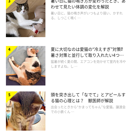
暑い日に猫の鳴き方が変わったとき、あ
わせて見たい体調の変化を解説
暑い日に、猫の鳴き声がいつもより弱い、かすれ
る、しつこく鳴く …
夏に大切なのは愛猫の“冷えすぎ”対策⁉
暑さ対策と並行して取り入れたい4つの
工夫
猛暑が続く夏の間、エアコンを効かせて室内を冷や
しますよね。し …
頭を突き出して「なでて」とアピールす
る猫の心理とは？ 獣医師が解説
出会ったときから“かまってちゃん”な愛猫。譲渡会
果物は食物繊維豊富！
での小鉄くん …