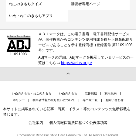
ねこのきもちクイズ
購読者専用ページ
いぬ・ねこのきもちアプリ
ＡＢＪマークは、この電子書店・電子書籍配信サービス
が、著作権者からコンテンツ使用許諾を得た正規版配信サ
ービスであることを示す登録商標（登録番号 第11091003
号）です。
ABJマークの詳細、ABJマークを掲示しているサービスの一
覧はこちら→
https://aebs.or.jp/
いぬのきもち・ねこのきもち
いぬのきもち
広告掲載
利用規約
ポリシー
利用者情報の取り扱いについて
専門家一覧
お問い合わせ
本サイトに掲載されている記事・写真・イラスト等のコンテンツの無断転載を
禁じます。
会社案内
個人情報保護法に基づく公表事項等
Copyright © Benesse Style Care Group Co.,Ltd. All Rights Reserved.