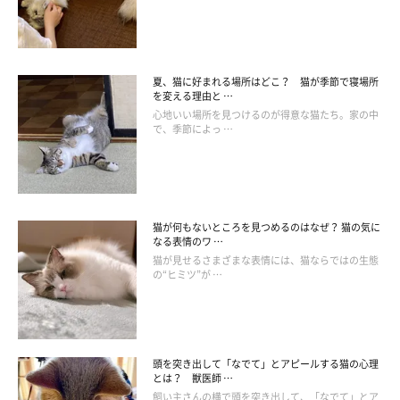
イチゴは食物繊維が豊富なので、腸内環境を整える効果が期待で
きる果物です。しかし、与えすぎるとお腹を壊すおそれがあるの
で、少量にとどめておきましょう。
夏、猫に好まれる場所はどこ？ 猫が季節で寝場所
を変える理由と …
心地いい場所を見つけるのが得意な猫たち。家の中
量の目安：2分の1粒
で、季節によっ …
■メロン
メロンはほとんどが水分なので、そのまま与えても問題ありませ
ん。さらに細かく刻んであげると猫も食べやすいでしょう。レタ
猫が何もないところを見つめるのはなぜ？ 猫の気に
なる表情のワ …
スと同じく、水分を上手く摂れない子にあげると良いかもしれま
猫が見せるさまざまな表情には、猫ならではの生態
せんね。ただし、カリウムを多く含むため、心臓や腎臓に疾患が
の“ヒミツ”が …
ある子には厳禁です。
量の目安：大さじ1
頭を突き出して「なでて」とアピールする猫の心理
とは？ 獣医師 …
飼い主さんの横で頭を突き出して、「なでて」とア
■さくらんぼ