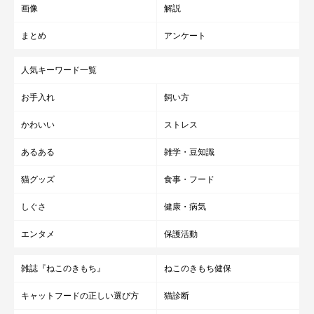
画像
解説
まとめ
アンケート
人気キーワード一覧
お手入れ
飼い方
かわいい
ストレス
あるある
雑学・豆知識
猫グッズ
食事・フード
しぐさ
健康・病気
エンタメ
保護活動
雑誌『ねこのきもち』
ねこのきもち健保
キャットフードの正しい選び方
猫診断