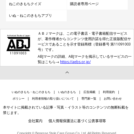
ねこのきもちクイズ
購読者専用ページ
いぬ・ねこのきもちアプリ
ＡＢＪマークは、この電子書店・電子書籍配信サービス
が、著作権者からコンテンツ使用許諾を得た正規版配信サ
ービスであることを示す登録商標（登録番号 第11091003
号）です。
ABJマークの詳細、ABJマークを掲示しているサービスの一
覧はこちら→
https://aebs.or.jp/
いぬのきもち・ねこのきもち
いぬのきもち
広告掲載
利用規約
ポリシー
利用者情報の取り扱いについて
専門家一覧
お問い合わせ
本サイトに掲載されている記事・写真・イラスト等のコンテンツの無断転載を
禁じます。
会社案内
個人情報保護法に基づく公表事項等
Copyright © Benesse Style Care Group Co.,Ltd. All Rights Reserved.