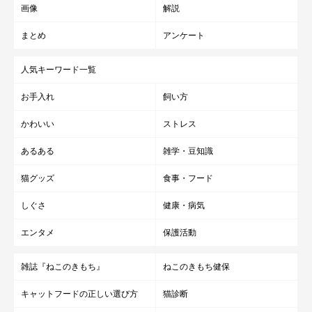
画像
解説
まとめ
アンケート
人気キーワード一覧
お手入れ
飼い方
かわいい
ストレス
あるある
雑学・豆知識
猫グッズ
食事・フード
しぐさ
健康・病気
エンタメ
保護活動
雑誌『ねこのきもち』
ねこのきもち健保
キャットフードの正しい選び方
猫診断