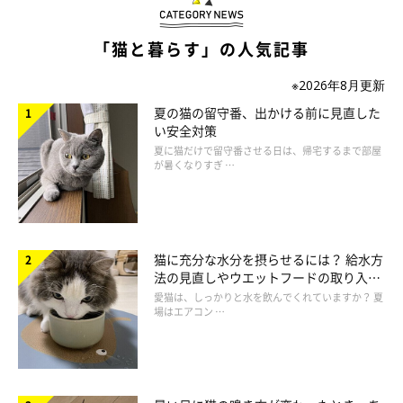
す。
「猫と暮らす」の人気記事
最後に、手全体を使ってゆっくりと猫のお腹をさすります。時計
回りでも反対でもOK。飼い主さんがやりやすい方向に手を動か
※2026年8月更新
しましょう。どのマッサージ時も“円を描く”ことを忘れずに。
夏の猫の留守番、出かける前に見直した
い安全対策
夏に猫だけで留守番させる日は、帰宅するまで部屋
が暑くなりすぎ …
出典／「ねこのきもち」１月号 『３ステップで血行促進！』冷
えとりマッサージ』（監修：中桐由貴先生）
文／阿部康子
猫に充分な水分を摂らせるには？ 給水方
法の見直しやウエットフードの取り入れ
方を解説
愛猫は、しっかりと水を飲んでくれていますか？ 夏
場はエアコン …