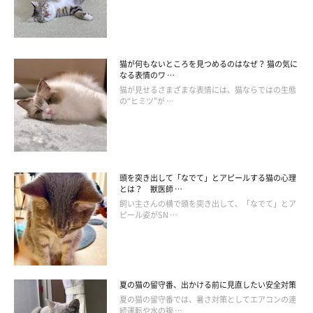
猫が何もないところを見つめるのはなぜ？ 猫の気に
なる表情のワ …
猫が見せるさまざまな表情には、猫ならではの生態
の“ヒミツ”が …
頭を突き出して「なでて」とアピールする猫の心理
とは？ 獣医師 …
飼い主さんの横で頭を突き出して、「なでて」とア
ピール姿がSN …
夏の猫の留守番、出かける前に見直したい安全対策
夏の猫の留守番では、暑さ対策としてエアコンの連
続運転や水の複 …