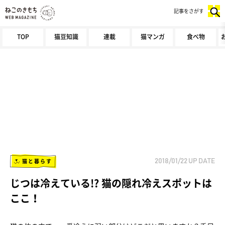
記事をさがす
TOP
猫豆知識
連載
猫マンガ
食べ物
猫と暮らす
2018/01/22
UP DATE
じつは冷えている!? 猫の隠れ冷えスポットは
ここ！