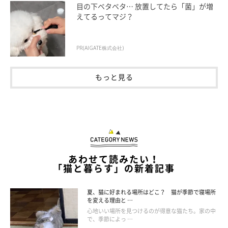
目の下ベタベタ… 放置してたら「菌」が増
えてるってマジ？
PR(AIGATE株式会社)
もっと見る
あわせて読みたい！
「猫と暮らす」の新着記事
夏、猫に好まれる場所はどこ？ 猫が季節で寝場所
を変える理由と …
心地いい場所を見つけるのが得意な猫たち。家の中
で、季節によっ …