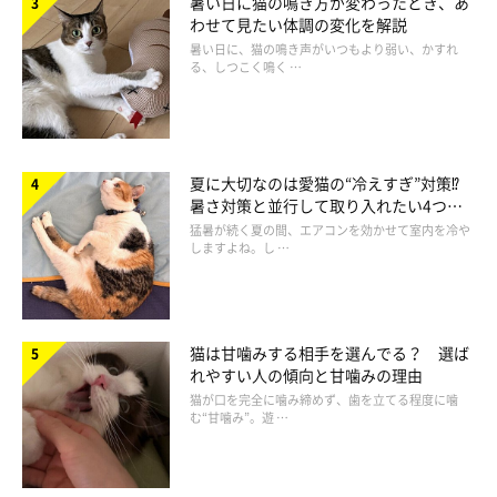
暑い日に猫の鳴き方が変わったとき、あ
わせて見たい体調の変化を解説
暑い日に、猫の鳴き声がいつもより弱い、かすれ
る、しつこく鳴く …
夏に大切なのは愛猫の“冷えすぎ”対策⁉
暑さ対策と並行して取り入れたい4つの
工夫
猛暑が続く夏の間、エアコンを効かせて室内を冷や
しますよね。し …
猫は甘噛みする相手を選んでる？ 選ば
れやすい人の傾向と甘噛みの理由
猫が口を完全に噛み締めず、歯を立てる程度に噛
む“甘噛み”。遊 …