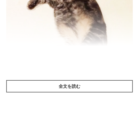
お腹の冷えは人間でも体の調子を崩す原因になる部位。猫の場
全文を読む
合、お腹はたくさんの毛に覆われていますが、じつは隠れた冷え
スポットなのです。お腹が冷えると、下痢や便秘、食欲不審にな
る猫もいます。それは胃や腸を動かす筋肉や消化酵素の働きが弱
くなるから。肝臓や血液が集まる臓器があるお腹をマッサージす
ることで血行が良くなり全身が温まるのです。