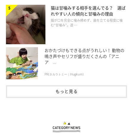
猫は甘噛みする相手を選んでる？ 選ば
れやすい人の傾向と甘噛みの理由
猫が口を完全に噛み締めず、歯を立てる程度に噛
む“甘噛み”。遊 …
おかたづけもできる点がうれしい！ 動物の
鳴き声やセリフが盛りだくさんの「アニ
ア ...
PR(タカラトミー｜Hugkum)
もっと見る