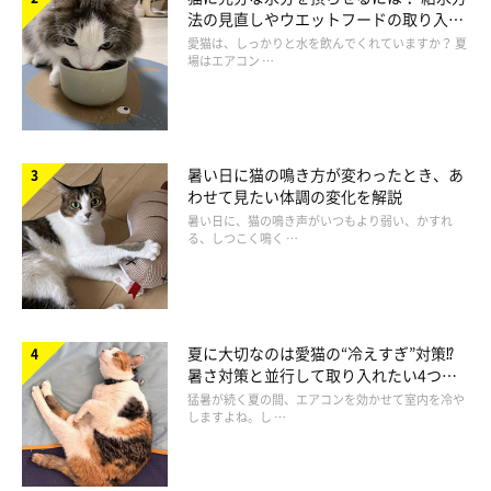
法の見直しやウエットフードの取り入れ
方を解説
愛猫は、しっかりと水を飲んでくれていますか？ 夏
場はエアコン …
暑い日に猫の鳴き方が変わったとき、あ
わせて見たい体調の変化を解説
暑い日に、猫の鳴き声がいつもより弱い、かすれ
る、しつこく鳴く …
夏に大切なのは愛猫の“冷えすぎ”対策⁉
暑さ対策と並行して取り入れたい4つの
工夫
猛暑が続く夏の間、エアコンを効かせて室内を冷や
しますよね。し …