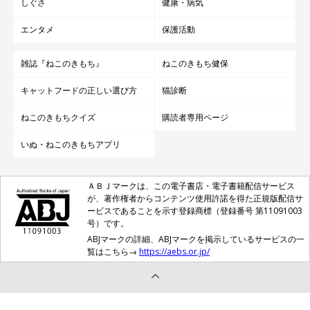
しぐさ
健康・病気
エンタメ
保護活動
雑誌『ねこのきもち』
ねこのきもち健保
キャットフードの正しい選び方
猫診断
ねこのきもちクイズ
購読者専用ページ
いぬ・ねこのきもちアプリ
ＡＢＪマークは、この電子書店・電子書籍配信サービス
が、著作権者からコンテンツ使用許諾を得た正規版配信サ
ービスであることを示す登録商標（登録番号 第11091003
号）です。
ABJマークの詳細、ABJマークを掲示しているサービスの一
覧はこちら→
https://aebs.or.jp/