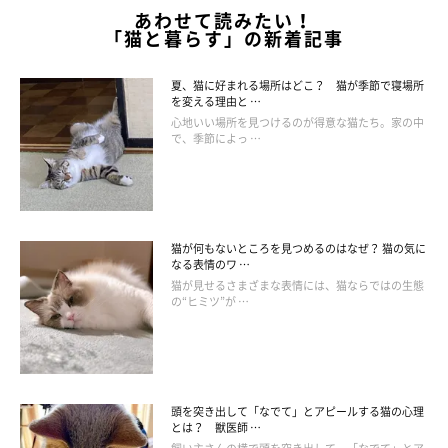
あわせて読みたい！
「猫と暮らす」の新着記事
夏、猫に好まれる場所はどこ？ 猫が季節で寝場所
を変える理由と …
心地いい場所を見つけるのが得意な猫たち。家の中
で、季節によっ …
猫が何もないところを見つめるのはなぜ？ 猫の気に
なる表情のワ …
猫が見せるさまざまな表情には、猫ならではの生態
の“ヒミツ”が …
頭を突き出して「なでて」とアピールする猫の心理
とは？ 獣医師 …